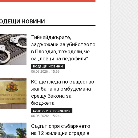
ОДЕЩИ НОВИНИ
Тийнейджърите,
задържани за убийството
в Пловдив, твърдели, че
са „ловци на педофили”
ВОДЕЩИ НОВИНИ
06.08.2026г. 15:53ч.
КС ще гледа по същество
жалбата на омбудсмана
срещу Закона за
бюджета
БИЗНЕС И УПРАВЛЕНИЕ
06.08.2026г. 15:24ч.
Съдът спря събарянето
на 12 жилищни сгради в