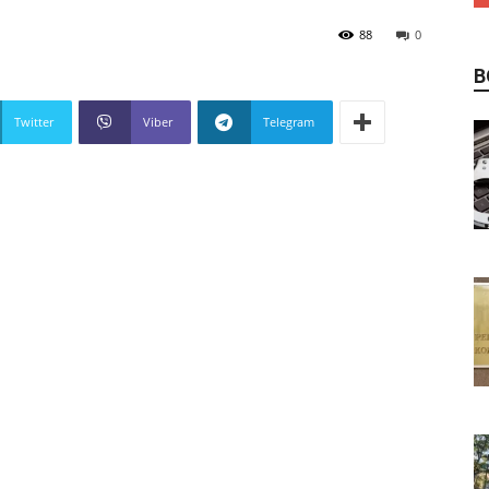
88
0
В
Twitter
Viber
Telegram