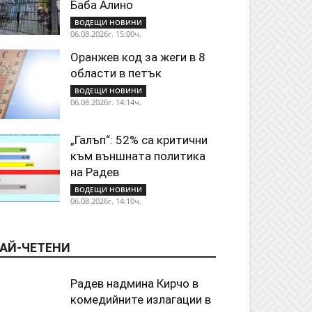
Баба Алино
ВОДЕЩИ НОВИНИ
06.08.2026г. 15:00ч.
Оранжев код за жеги в 8
области в петък
ВОДЕЩИ НОВИНИ
06.08.2026г. 14:14ч.
„Галъп“: 52% са критични
към външната политика
на Радев
ВОДЕЩИ НОВИНИ
06.08.2026г. 14:10ч.
АЙ-ЧЕТЕНИ
Радев надмина Кирчо в
комедийните излагации в