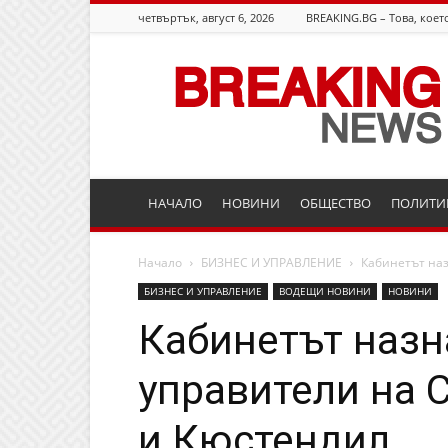
четвъртък, август 6, 2026
BREAKING.BG – Това, което
Breaking.bg
НАЧАЛО
НОВИНИ
ОБЩЕСТВО
ПОЛИТИ
Начало
БИЗНЕС И УПРАВЛЕНИЕ
Кабинетът наз
БИЗНЕС И УПРАВЛЕНИЕ
ВОДЕЩИ НОВИНИ
НОВИНИ
Кабинетът назн
управители на С
и Кюстендил