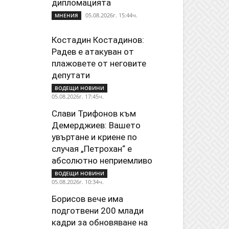
дипломацията
05.08.2026г. 15:44ч.
МНЕНИЯ
Костадин Костадинов:
Радев е атакуван от
плажoвете от неговите
депутати
ВОДЕЩИ НОВИНИ
05.08.2026г. 17:45ч.
Слави Трифонов към
Демерджиев: Вашето
увъртане и криене по
случая „Петрохан“ е
абсолютно неприемливо
ВОДЕЩИ НОВИНИ
05.08.2026г. 10:34ч.
Борисов вече има
подготвени 200 млади
кадри за обновяване на