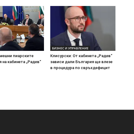
БИЗНЕС И УПРАВЛЕНИЕ
смешни пиарските
Клисурски: От кабинета „Радев“
 на кабинета „Радев“
зависи дали България ще влезе
в процедура по свръхдефицит