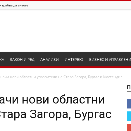
 трябва да знаете
КА
ЗАКОН И РЕД
АНАЛИЗИ
ИНТЕРВЮ
БИЗНЕС И УПРАВЛЕН
начи нови областни управители на Стара Загора, Бургас и Кюстендил
П
ачи нови областни
тара Загора, Бургас