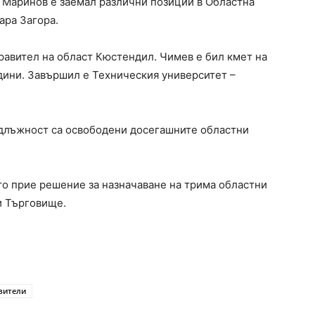
 Маринов е заемал различни позиции в Областна
ара Загора.
равител на област Кюстендил. Чимев е бил кмет на
дини. Завършил е Техническия университет –
длъжност са освободени досегашните областни
то прие решение за назначаване на трима областни
и Търговище.
вители