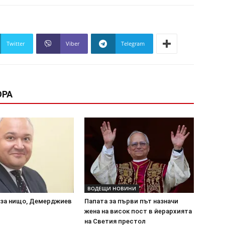
Twitter
Viber
Telegram
ОРА
ВОДЕЩИ НОВИНИ
 за нищо, Демерджиев
Папата за първи път назначи
жена на висок пост в йерархията
на Светия престол