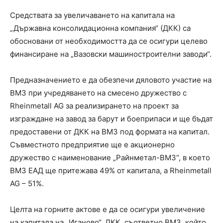
Средствата за увеличаването на капитала на
„Държавна консолидационна компания“ (ДКК) са
обосновани от необходимостта да се осигури целево
финансиране на „Вазовски машиностроителни заводи“.
Предназначението е да обезпечи дяловото участие на
ВМЗ при учредяването на смесено дружество с
Rheinmetall AG за реализирането на проект за
изграждане на завод за барут и боеприпаси и ще бъдат
предоставени от ДКК на ВМЗ под формата на капитал.
Съвместното предприятие ще е акционерно
дружество с наименование „Райнметал-ВМЗ“, в което
ВМЗ ЕАД ще притежава 49% от капитала, а Rheinmetall
AG – 51%.
Целта на горните актове е да се осигури увеличение
на капитала на „Иганово“, ДКК, съответно ВМЗ, който