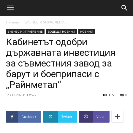
Начало
БИЗНЕС И УПРАВЛЕНИЕ
БИЗНЕС И УПРАВЛЕНИЕ
ВОДЕЩИ НОВИНИ
НОВИНИ
Кабинетът одобри
държавната инвестиция
за съвместния завод за
барут и боеприпаси с
„Райнметал“
23.12.2025г. 13:57ч.
115
0
Facebook
Twitter
Viber