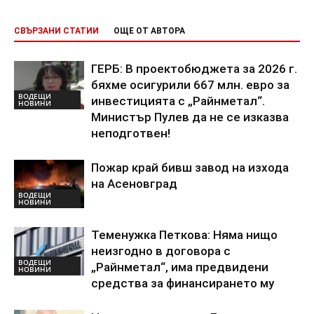
СВЪРЗАНИ СТАТИИ
ОЩЕ ОТ АВТОРА
ГЕРБ: В проектобюджета за 2026 г.
бяхме осигурили 667 млн. евро за
ВОДЕЩИ
инвестицията с „Райнметал“.
НОВИНИ
Министър Пулев да не се изказва
неподготвен!
Пожар край бивш завод на изхода
на Асеновград
ВОДЕЩИ
НОВИНИ
Теменужка Петкова: Няма нищо
неизгодно в договора с
ВОДЕЩИ
„Райнметал“, има предвидени
НОВИНИ
средства за финансирането му