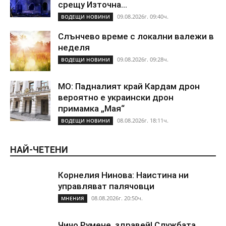
срещу Източна...
09.08.2026г. 09:40ч.
ВОДЕЩИ НОВИНИ
Слънчево време с локални валежи в
неделя
09.08.2026г. 09:28ч.
ВОДЕЩИ НОВИНИ
МО: Падналият край Кардам дрон
вероятно е украински дрон
примамка „Мая“
08.08.2026г. 18:11ч.
ВОДЕЩИ НОВИНИ
НАЙ-ЧЕТЕНИ
Корнелия Нинова: Наистина ни
управляват палячовци
08.08.2026г. 20:50ч.
МНЕНИЯ
Чичо Румене, здравей! Службата