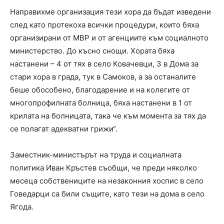
Направихме организация тези хора да бъдат изведени
след като протекоха всички процедури, които бяха
организирани от МВР и от агенциите към социалното
министерство. До късно снощи. Хората бяха
настанени – 4 от тях в село Ковачевци, 3 в Дома за
стари хора в града, тук в Самоков, а за останалите
беше обособено, благодарение и на колегите от
многопрофилната болница, бяха настанени в 1 от
крилата на болницата, така че към момента за тях да
се полагат адекватни грижи“.
Заместник-министърът на труда и социалната
политика Иван Кръстев съобщи, че преди няколко
месеца собствениците на незаконния хоспис в село
Говедарци са били същите, като тези на дома в село
Ягода.