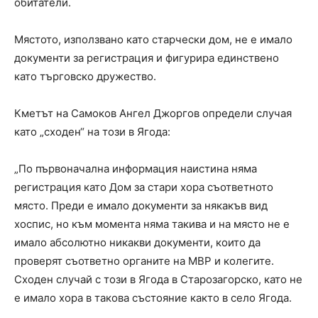
обитатели.
Мястото, използвано като старчески дом, не е имало
документи за регистрация и фигурира единствено
като търговско дружество.
Кметът на Самоков Ангел Джоргов определи случая
като „сходен“ на този в Ягода:
„По първоначална информация наистина няма
регистрация като Дом за стари хора съответното
място. Преди е имало документи за някакъв вид
хоспис, но към момента няма такива и на място не е
имало абсолютно никакви документи, които да
проверят съответно органите на МВР и колегите.
Сходен случай с този в Ягода в Старозагорско, като не
е имало хора в такова състояние както в село Ягода.