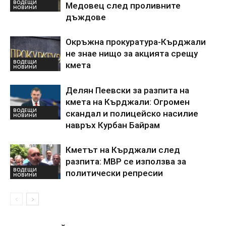
ВОДЕЩИ
Медовец след проливните
НОВИНИ
дъждове
Окръжна прокуратура-Кърджали
не знае нищо за акцията срещу
ВОДЕЩИ
кмета
НОВИНИ
Делян Пеевски за разпита на
кмета на Кърджали: Огромен
ВОДЕЩИ
скандал и полицейско насилие
НОВИНИ
навръх Курбан Байрам
Кметът на Кърджали след
разпита: МВР се използва за
ВОДЕЩИ
политически репресии
НОВИНИ