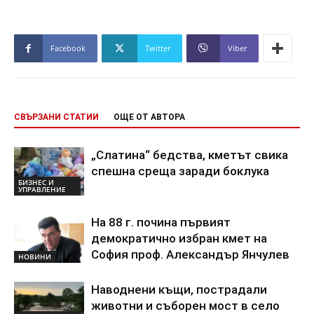
Facebook
Twitter
Viber
СВЪРЗАНИ СТАТИИ
ОЩЕ ОТ АВТОРА
„Слатина“ бедства, кметът свика
спешна среща заради боклука
БИЗНЕС И
УПРАВЛЕНИЕ
На 88 г. почина първият
демократично избран кмет на
София проф. Александър Янчулев
НОВИНИ
Наводнени къщи, пострадали
животни и съборен мост в село