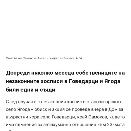
Кметът на Самоков Ангел Джоргов Снимка: БТА
Допреди няколко месеца собствениците на
незаконните хосписи в Говедарци и Ягода
били едни и същи
След случая в с незаконния хоспис в старозагорското
село Ягода – обиск и акция се проведе вчера в Дом за
възрастни хора село Говедарци, край Самоков, където
има съмнения за антихуманно отношение към 23-мата