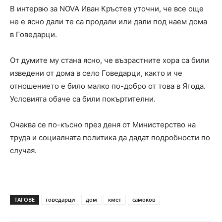
В интервю за NOVA Иван Кръстев уточни, че все още
не е ясно дали те са продали или дали под наем дома
в Говедарци.
От думите му стана ясно, че възрастните хора са били
изведени от дома в село Говедарци, както и че
отношението е било малко по-добро от това в Ягода.
Условията обаче са били покъртителни.
Очаква се по-късно през деня от Министерство на
труда и социалната политика да дадат подробности по
случая.
ТАГОВЕ
говедарци
дом
кмет
самоков