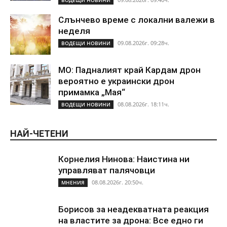
Слънчево време с локални валежи в
неделя
09.08.2026г. 09:28ч.
ВОДЕЩИ НОВИНИ
МО: Падналият край Кардам дрон
вероятно е украински дрон
примамка „Мая“
08.08.2026г. 18:11ч.
ВОДЕЩИ НОВИНИ
НАЙ-ЧЕТЕНИ
Корнелия Нинова: Наистина ни
управляват палячовци
08.08.2026г. 20:50ч.
МНЕНИЯ
Борисов за неадекватната реакция
на властите за дрона: Все едно ги