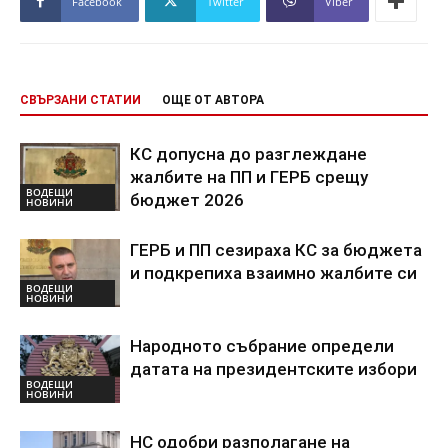
Facebook
Twitter
Viber
СВЪРЗАНИ СТАТИИ
ОЩЕ ОТ АВТОРА
КС допусна до разглеждане
жалбите на ПП и ГЕРБ срещу
ВОДЕЩИ
бюджет 2026
НОВИНИ
ГЕРБ и ПП сезираха КС за бюджета
и подкрепиха взаимно жалбите си
ВОДЕЩИ
НОВИНИ
Народното събрание определи
датата на президентските избори
ВОДЕЩИ
НОВИНИ
НС одобри разполагане на