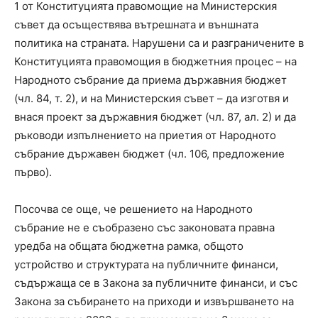
1 от Конституцията правомощие на Министерския
съвет да осъществява вътрешната и външната
политика на страната. Нарушени са и разграничените в
Конституцията правомощия в бюджетния процес – на
Народното събрание да приема държавния бюджет
(чл. 84, т. 2), и на Министерския съвет – да изготвя и
внася проект за държавния бюджет (чл. 87, ал. 2) и да
ръководи изпълнението на приетия от Народното
събрание държавен бюджет (чл. 106, предложение
първо).
Посочва се още, че решението на Народното
събрание не е съобразено със законовата правна
уредба на общата бюджетна рамка, общото
устройство и структурата на публичните финанси,
съдържаща се в Закона за публичните финанси, и със
Закона за събирането на приходи и извършването на