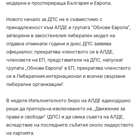
модерна и просперираща България и Европа.
Новото начало за ДПС не е съвместимо с
принадлежност към АЛДЕ и групата “Обнови Европа”,
затворени в закостенелия либерален модел на
отдавна отминали години и днес ДПС заявява
официално: прекратява членството си в АЛДЕ,
членовете на ЕП, представители на ДПС, напускат
групата „Обнови Европа“ в ЕП, прекратява членството
си в Либералния интернационал и всички свързани
либерални организации“.
В неделя Изпълнителното бюро на АЛДЕ единодушно
реши да препоръча изключването на „Движение за
права и свободи” (ДПС) и да свика съвета на АЛДЕ,
вследствие на последните събития около лидерството
на партията.