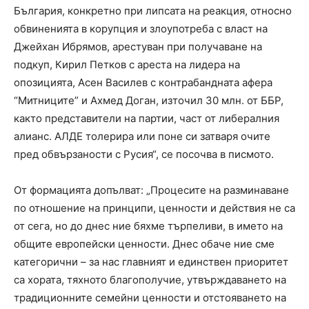
България, конкретно при липсата на реакция, относно
обвиненията в корупция и злоупотреба с власт на
Джейхан Ибрямов, арестуван при получаване на
подкуп, Кирил Петков с ареста на лидера на
опозицията, Асен Василев с контрабандната афера
“Митниците” и Ахмед Доган, източил 30 млн. от ББР,
както представители на партии, част от либералния
алианс. АЛДЕ толерира или поне си затваря очите
пред обвързаности с Русия“, се посочва в писмото.
От формацията допълват: „Процесите на разминаване
по отношение на принципи, ценности и действия не са
от сега, но до днес ние бяхме търпеливи, в името на
общите европейски ценности. Днес обаче ние сме
категорични – за нас главният и единствен приоритет
са хората, тяхното благополучие, утвърждаването на
традиционните семейни ценности и отстояването на