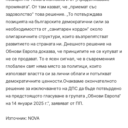
промяната”. От там казват, че „приемат със
задоволство” това решение. „То потвърждава
позицията на българските демократични сили за
необходимостта от „санитарен кордон“ около
олигархичните структури, които възпрепятстват
развитието на страната ни. Днешното решение на
Обнови Европа доказва, че принципите не се купуват и
не се продават. То е ясен сигнал, че в съвременния
глобален свят няма място за политици, които
използват властта си за лични облаги и потъпкват
демократичните ценности.Очакваме окончателното
решение за изключването на ДПС да бъде потвърдено
на предстоящото гласуване в групата „Обнови Европа“
на 14 януари 2025 г.”, заявяват от ПП.
Източник: NOVA