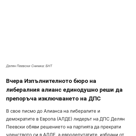
Делян Пеевски Снимка: БНТ
Вчера Изпълнителното бюро на
либералния алианс единодушно реши да
препоръча изключването на ДПС
В свое писмо до Алианса на либералите и
демократите в Европа (АЛДЕ) лидерът на ДПС Делян
Пеевски обяви решението на партията да прекрати
членството си в АЛДЕ, а евродепутатите, избрани от