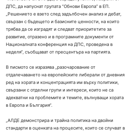
ДПС, да напуснат групата “Обнови Европа” в ЕП.
„Решението е взето след задълбочен анализ и дебат,
свързан с бъдещето и базисните ценности, на които
трябва да се изградят и следват приоритетите за
развитие, отразено и в програмните документи от
Националната конференция на ДПС, проведена в
неделя“, съобщават от пресцентъра на партията.
В писмото се изразява „разочарование от
отдалечаването на европейските либерали от дневния
ред на хората и концентрацията им върху политики,
свързани с отделни групи и интереси, които не са
адекватни на проблемите и темите, вълнуващи хората
в Европа и България“.
„АЛДЕ демонстрира и трайна политика на двойни
стандарти в оценката на процесите, които се случват в