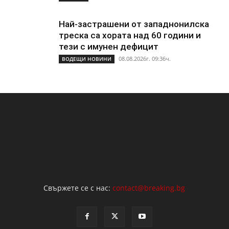
Най-застрашени от западнонилска
треска са хората над 60 години и
тези с имунен дефицит
08.08.2026г. 09:36ч.
ВОДЕЩИ НОВИНИ
Свържете се с нас:
contact@breaking.bg