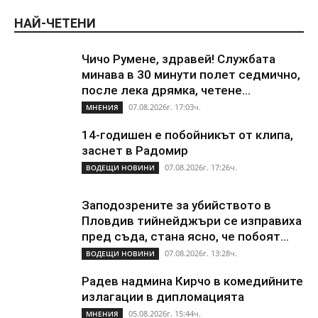
НАЙ-ЧЕТЕНИ
Чичо Румене, здравей! Службата
минава в 30 минути полет седмично,
после лека дрямка, четене...
07.08.2026г. 17:03ч.
МНЕНИЯ
14-годишен е побойникът от клипа,
заснет в Радомир
07.08.2026г. 17:26ч.
ВОДЕЩИ НОВИНИ
Заподозрените за убийството в
Пловдив тийнейджъри се изправиха
пред съда, стана ясно, че побоят...
07.08.2026г. 13:28ч.
ВОДЕЩИ НОВИНИ
Радев надмина Кирчо в комедийните
излагации в дипломацията
05.08.2026г. 15:44ч.
МНЕНИЯ