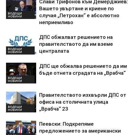
Слави Трифонов към Демерджиев:
Вашето увъртане и криене по
ВОДЕЩИ
случая „Петрохан“ е абсолютно
НОВИНИ
неприемливо
ДПС обжалват решението на
правителството да им вземе
ВОДЕЩИ
централата
НОВИНИ
ДПС ще обжалва решението да им
бъде отнета сградата на „Врабча“
ВОДЕЩИ
НОВИНИ
Правителството изхвърли ДПС от
офиса на столичната улица
ВОДЕЩИ
„Врабча“ 23
НОВИНИ
Пеевски: Подкрепяме
предложението за американски