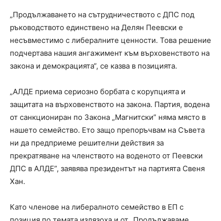
„Продължаването на сътрудничеството с ДПС под
ръководството единствено на Делян Пеевски е
несъвместимо с либералните ценности. Това решение
подчертава нашия ангажимент към върховенството на
закона и демокрацията“, се казва в позицията.
„АЛДЕ приема сериозно борбата с корупцията и
защитата на върховенството на закона. Партия, водена
от санкциониран по Закона „Магнитски” няма място в
нашето семейство. Ето защо препоръчвам на Съвета
ни да предприеме решителни действия за
прекратяване на членството на воденото от Пеевски
ДПС в АЛДЕ”, заявява президентът на партията Свеня
Хан.
Като членове на либералното семейство в ЕП с
позиция по темата излязоха и от „Продължаваме