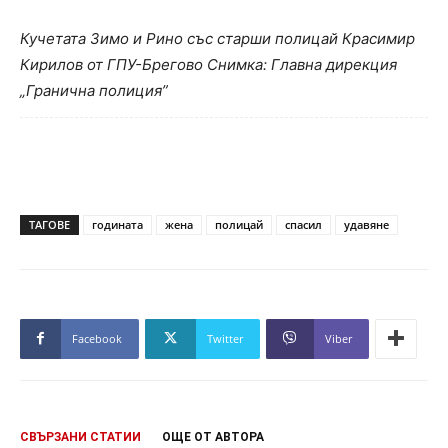
Кучетата Зимо и Рино със старши полицай Красимир
Кирилов от ГПУ-Брегово Снимка: Главна дирекция
„Гранична полиция”
ТАГОВЕ
годината
жена
полицай
спасил
удавяне
Facebook
Twitter
Viber
СВЪРЗАНИ СТАТИИ
ОЩЕ ОТ АВТОРА