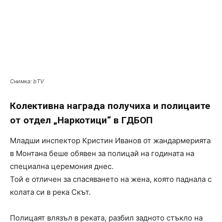
Снимка: bTV
Колективна награда получиха и полицаите
от отдел „Наркотици“ в ГДБОП
Младши инспектор Кристин Иванов от жандармерията
в Монтана беше обявен за полицай на годината на
специална церемония днес.
Той е отличен за спасяването на жена, която паднала с
колата си в река Скът.
Полицаят влязъл в реката, разбил задното стъкло на