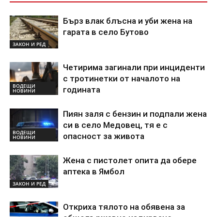
Бърз влак блъсна и уби жена на
гарата в село Бутово
ЗАКОН И РЕД
Четирима загинали при инциденти
с тротинетки от началото на
ВОДЕЩИ
годината
НОВИНИ
Пиян заля с бензин и подпали жена
си в село Медовец, тя е с
ВОДЕЩИ
опасност за живота
НОВИНИ
Жена с пистолет опита да обере
аптека в Ямбол
ЗАКОН И РЕД
Откриха тялото на обявена за