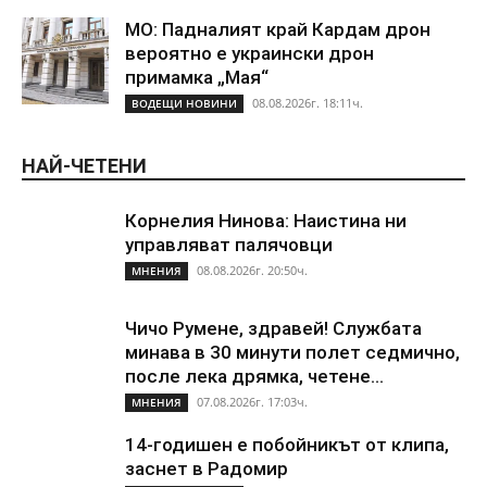
МО: Падналият край Кардам дрон
вероятно е украински дрон
примамка „Мая“
08.08.2026г. 18:11ч.
ВОДЕЩИ НОВИНИ
НАЙ-ЧЕТЕНИ
Корнелия Нинова: Наистина ни
управляват палячовци
08.08.2026г. 20:50ч.
МНЕНИЯ
Чичо Румене, здравей! Службата
минава в 30 минути полет седмично,
после лека дрямка, четене...
07.08.2026г. 17:03ч.
МНЕНИЯ
14-годишен е побойникът от клипа,
заснет в Радомир