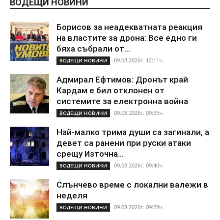
ВОДЕЩИ НОВИНИ
Борисов за неадекватната реакция
на властите за дрона: Все едно ги
бяха събрали от...
09.08.2026г. 12:11ч.
ВОДЕЩИ НОВИНИ
Адмирал Ефтимов: Дронът край
Кардам е бил отклонен от
системите за електронна война
09.08.2026г. 09:55ч.
ВОДЕЩИ НОВИНИ
Най-малко трима души са загинали, а
девет са ранени при руски атаки
срещу Източна...
09.08.2026г. 09:40ч.
ВОДЕЩИ НОВИНИ
Слънчево време с локални валежи в
неделя
09.08.2026г. 09:28ч.
ВОДЕЩИ НОВИНИ