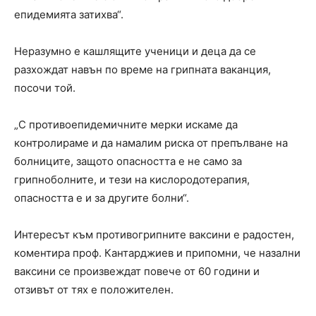
епидемията затихва“.
Неразумно е кашлящите ученици и деца да се
разхождат навън по време на грипната ваканция,
посочи той.
„С противоепидемичните мерки искаме да
контролираме и да намалим риска от препълване на
болниците, защото опасността е не само за
грипноболните, и тези на кислородотерапия,
опасността е и за другите болни“.
Интересът към противогрипните ваксини е радостен,
коментира проф. Кантарджиев и припомни, че назални
ваксини се произвеждат повече от 60 години и
отзивът от тях е положителен.