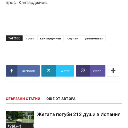
проф. Кантарджиев.
ТАГОВЕ
грип
кантарджиев
случаи
увеличават
Facebook
Twitter
Viber
СВЪРЗАНИ СТАТИИ
ОЩЕ ОТ АВТОРА
Жегата погуби 212 души в Испания
ВОДЕЩИ