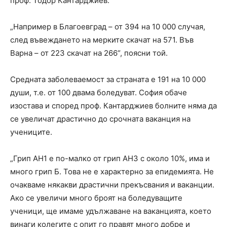
проф. Тодор Кантарджиев.
„Например в Благоевград – от 394 на 10 000 случая,
след въвеждането на мерките скачат на 571. Във
Варна – от 223 скачат на 266“, поясни той.
Средната заболеваемост за страната е 191 на 10 000
души, т.е. от 100 двама боледуват. София обаче
изостава и според проф. Кантарджиев болните няма да
се увеличат драстично до срочната ваканция на
учениците.
„Грип AH1 е по-малко от грип AH3 с около 10%, има и
много грип Б. Това не е характерно за епидемията. Не
очакваме някакви драстични прекъсвания и ваканции.
Ако се увеличи много броят на боледуващите
ученици, ще имаме удължаване на ваканцията, което
винаги колегите с опит го правят много добре и