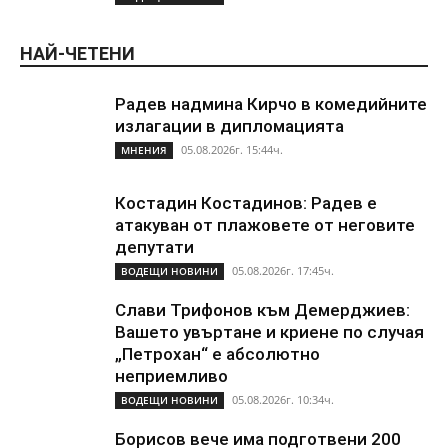
НАЙ-ЧЕТЕНИ
Радев надмина Кирчо в комедийните
излагации в дипломацията
05.08.2026г. 15:44ч.
МНЕНИЯ
Костадин Костадинов: Радев е
атакуван от плажoвете от неговите
депутати
05.08.2026г. 17:45ч.
ВОДЕЩИ НОВИНИ
Слави Трифонов към Демерджиев:
Вашето увъртане и криене по случая
„Петрохан“ е абсолютно
неприемливо
05.08.2026г. 10:34ч.
ВОДЕЩИ НОВИНИ
Борисов вече има подготвени 200