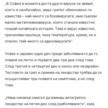
„В София в момента доста други вируси се явяват,
което е необичайно, защо грипът обикновено ги
измества – най-много са бокавирусите, има съвсем
малко метапневмовируси, които станаха известни
покрай китайската история. Това е вирус известен,
причинява кашлица, лека температура, хрема, не е
опасен. Най-много са аденовирусите“.
Човек е заразен един ден преди заболяването да го
повали на легло и първите два-три дни след това.
След третия и четвъртия ден е ниско или незаразен.
Тестовете за грип и приема на лекарства трябва да се
осъществяват при появата на симптоми, а не след
това.
„Няма никакъв смисъл да взимаш антигрипно
лекарство на петия ден след разболяването“, каза