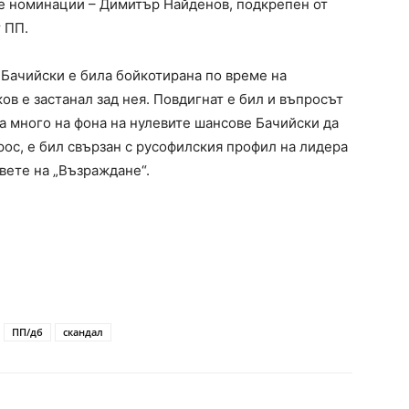
ве номинации – Димитър Найденов, подкрепен от
 ПП.
Бачийски е била бойкотирана по време на
ов е застанал зад нея. Повдигнат е бил и въпросът
а много на фона на нулевите шансове Бачийски да
прос, е бил свързан с русофилския профил на лидера
вете на „Възраждане“.
ПП/дб
скандал