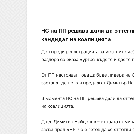
НС на ПП решава дали да оттегли
кандидат на коалицията
Ден преди регистрацията за местните из
раздора се оказа Бургас, където и двете 
От ПП настояват това да бъде лидера на 
застанат до него и предлагат Димитър На
В момента НС на ПП решава дали да оттег
на коалицията.
Днес Димитър Найденов – втората номинац
заяви пред БНР, че е готов да се оттегли