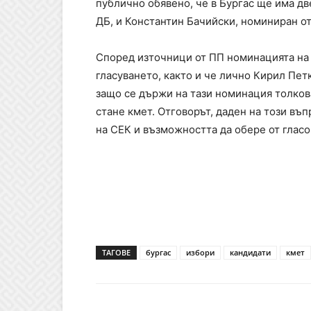
публично обявено, че в Бургас ще има д
ДБ, и Константин Бачийски, номиниран от
Според източници от ПП номинацията на 
гласуването, както и че лично Кирил Петк
защо се държи на тази номинация толков
стане кмет. Отговорът, даден на този въ
на СЕК и възможността да обере от гласо
ТАГОВЕ
бургас
избори
кандидати
кмет