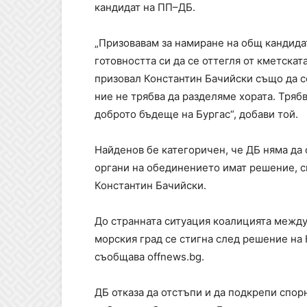
кандидат на ПП–ДБ.
„Призовавам за намиране на общ кандидат
готовността си да се оттегля от кметска
призовал Константин Бачийски също да се
ние не трябва да разделяме хората. Тряб
доброто бъдеще на Бургас“, добави той.
Найденов бе категоричен, че ДБ няма да 
органи на обединението имат решение, с
Константин Бачийски.
До странната ситуация коалицията между 
морския град се стигна след решение на
съобщава offnews.bg.
ДБ отказа да отстъпи и да подкрепи спор