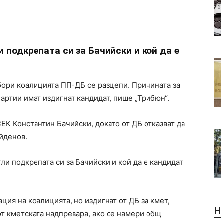
 подкрепата си за Бачийски и кой да е
бори коалицията ПП-ДБ се разцепи. Причината за
партии имат издигнат кандидат, пише „Трибюн“.
СЕК Константин Бачийски, докато от ДБ отказват да
йденов.
ли подкрепата си за Бачийски и кой да е кандидат
ия на коалицията, но издигнат от ДБ за кмет,
Н
 от кметската надпревара, ако се намери общ