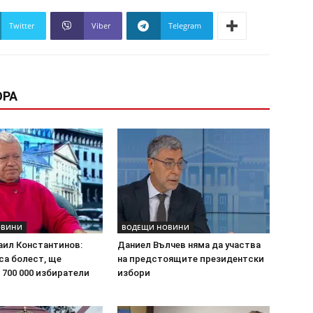
Twitter
Viber
Telegram
ОРА
ОВИНИ
ВОДЕЩИ НОВИНИ
аил Константинов:
Даниел Вълчев няма да участва
са болест, ще
на предстоящите президентски
 700 000 избиратели
избори