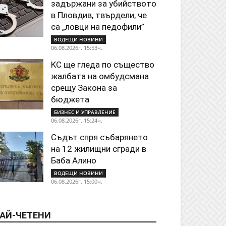
задържани за убийството
в Пловдив, твърдели, че
са „ловци на педофили”
ВОДЕЩИ НОВИНИ
06.08.2026г. 15:53ч.
КС ще гледа по същество
жалбата на омбудсмана
срещу Закона за
бюджета
БИЗНЕС И УПРАВЛЕНИЕ
06.08.2026г. 15:24ч.
Съдът спря събарянето
на 12 жилищни сгради в
Баба Алино
ВОДЕЩИ НОВИНИ
06.08.2026г. 15:00ч.
АЙ-ЧЕТЕНИ