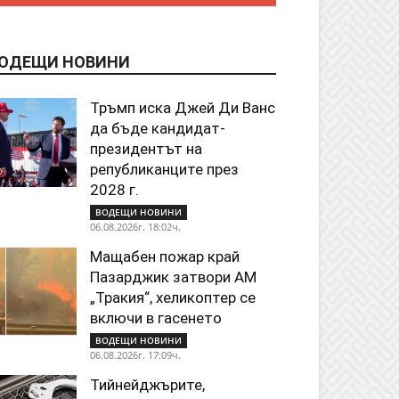
ОДЕЩИ НОВИНИ
Тръмп иска Джей Ди Ванс
да бъде кандидат-
президентът на
републиканците през
2028 г.
ВОДЕЩИ НОВИНИ
06.08.2026г. 18:02ч.
Мащабен пожар край
Пазарджик затвори АМ
„Тракия“, хеликоптер се
включи в гасенето
ВОДЕЩИ НОВИНИ
06.08.2026г. 17:09ч.
Тийнейджърите,