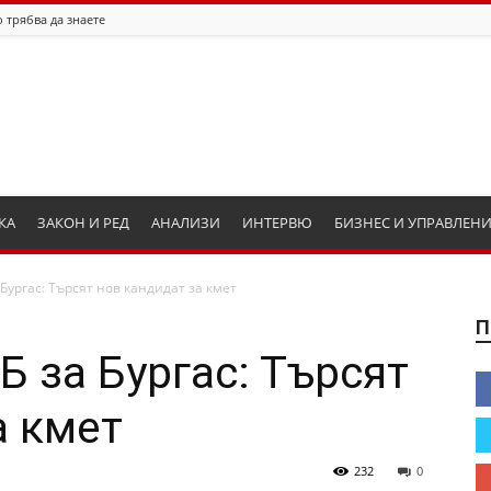
 трябва да знаете
КА
ЗАКОН И РЕД
АНАЛИЗИ
ИНТЕРВЮ
БИЗНЕС И УПРАВЛЕН
Бургас: Търсят нов кандидат за кмет
П
Б за Бургас: Търсят
а кмет
232
0