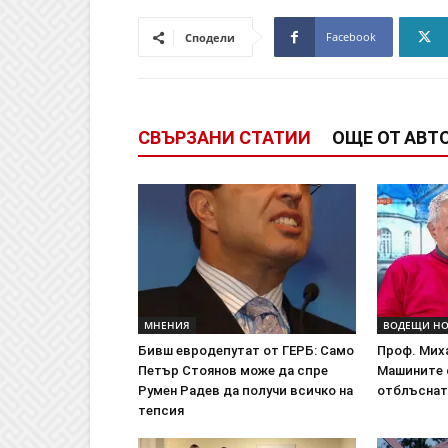
Facebook
Сподели
СВЪРЗАНИ СТАТИИ
ОЩЕ ОТ АВТ
МНЕНИЯ
ВОДЕЩИ Н
Бивш евродепутат от ГЕРБ: Само
Проф. Мих
Петър Стоянов може да спре
Машините 
Румен Радев да получи всичко на
отблъснат
тепсия