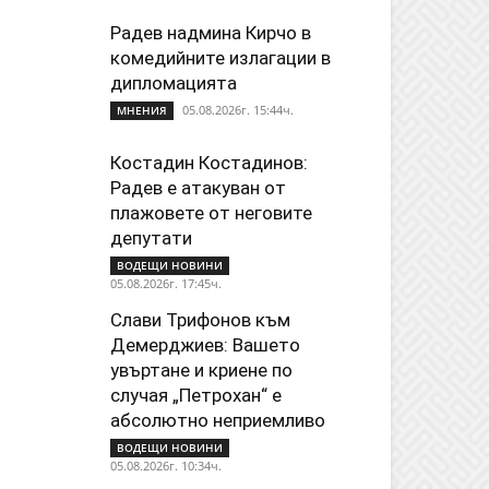
Радев надмина Кирчо в
комедийните излагации в
дипломацията
05.08.2026г. 15:44ч.
МНЕНИЯ
Костадин Костадинов:
Радев е атакуван от
плажoвете от неговите
депутати
ВОДЕЩИ НОВИНИ
05.08.2026г. 17:45ч.
Слави Трифонов към
Демерджиев: Вашето
увъртане и криене по
случая „Петрохан“ е
абсолютно неприемливо
ВОДЕЩИ НОВИНИ
05.08.2026г. 10:34ч.