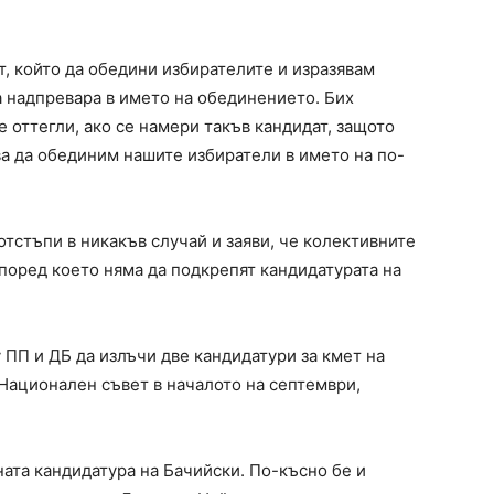
, който да обедини избирателите и изразявам
та надпревара в името на обединението. Бих
 оттегли, ако се намери такъв кандидат, защото
ва да обединим нашите избиратели в името на по-
отстъпи в никакъв случай и заяви, че колективните
поред което няма да подкрепят кандидатурата на
ПП и ДБ да излъчи две кандидатури за кмет на
 Национален съвет в началото на септември,
ната кандидатура на Бачийски. По-късно бе и