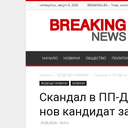
четвъртък, август 6, 2026
BREAKING.BG – Това, което
Breaking.bg
НАЧАЛО
НОВИНИ
ОБЩЕСТВО
ПОЛИТИ
Начало
ВОДЕЩИ НОВИНИ
Скандал в ПП-ДБ за 
ВОДЕЩИ НОВИНИ
НОВИНИ
Скандал в ПП-Д
нов кандидат з
25.09.2023г. 18:21ч.