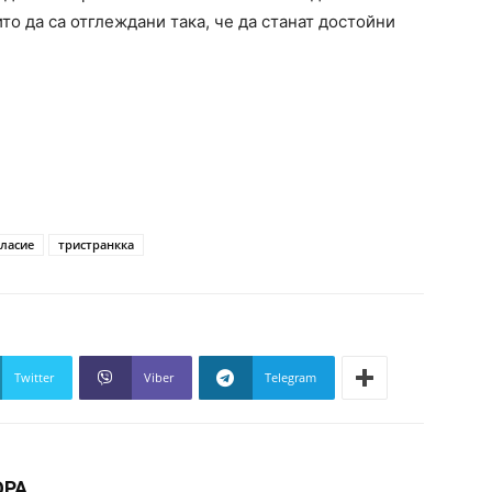
то да са отглеждани така, че да станат достойни
гласие
тристранкка
Twitter
Viber
Telegram
ОРА