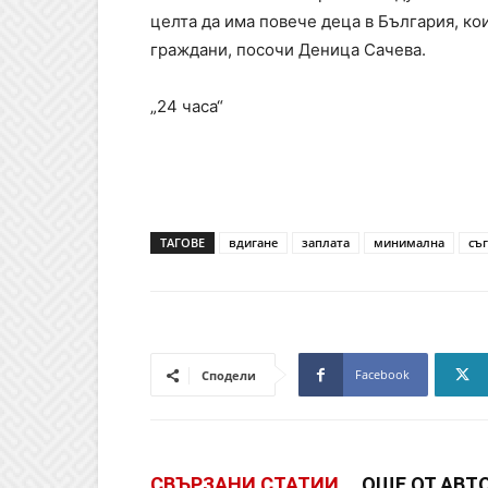
целта да има повече деца в България, кои
граждани, посочи Деница Сачева.
„24 часа“
ТАГОВЕ
вдигане
заплата
минимална
съ
Facebook
Сподели
СВЪРЗАНИ СТАТИИ
ОЩЕ ОТ АВТ