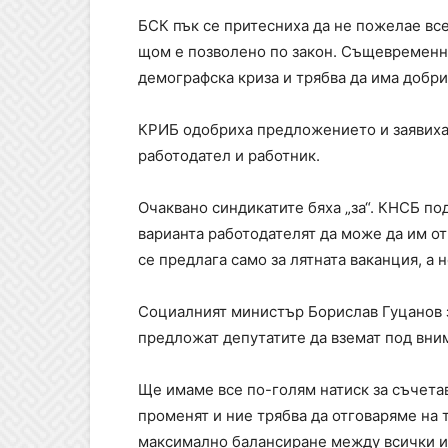
БСК пък се притесниха да не пожелае все
щом е позволено по закон. Същевременно 
демографска криза и трябва да има добри
КРИБ одобриха предложението и заявиха,
работодател и работник.
Очаквано синдикатите бяха „за“. КНСБ по
варианта работодателят да може да им от
се предлага само за лятната ваканция, а н
Социалният министър Борислав Гуцанов 
предложат депутатите да вземат под вни
Ще имаме все по-голям натиск за съчета
променят и ние трябва да отговаряме на 
максимално балансиране между всички и 