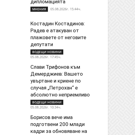
дипломацията
05.08.2026г. 15:44ч.
МНЕНИЯ
Костадин Костадинов:
Радев е атакуван от
плажoвете от неговите
депутати
ВОДЕЩИ НОВИНИ
05.08.2026г. 17:45ч.
Слави Трифонов към
Демерджиев: Вашето
увъртане и криене по
случая „Петрохан“ е
абсолютно неприемливо
ВОДЕЩИ НОВИНИ
05.08.2026г. 10:34ч.
Борисов вече има
подготвени 200 млади
кадри за обновяване на