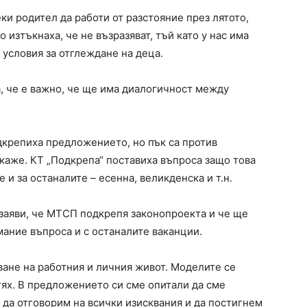
ки родител да работи от разстояние през лятото,
изтъкнаха, че не възразяват, тъй като у нас има
 условия за отглеждане на деца.
 че е важно, че ще има диалогичност между
дкрепиха предложението, но пък са против
каже. КТ „Подкрепа“ поставиха въпроса защо това
е и за останалите – есенна, великденска и т.н.
заяви, че МТСП подкрепя законопроекта и че ще
мание въпроса и с останалите ваканции.
ване на работния и личния живот. Моделите се
тях. В предложението си сме опитали да сме
да отговорим на всички изисквания и да постигнем