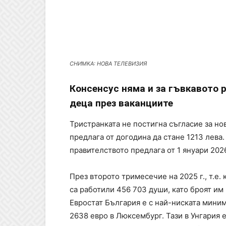
СНИМКА: НОВА ТЕЛЕВИЗИЯ
Консенсус няма и за гъвкавото 
деца през ваканциите
Тристранката не постигна съгласие за н
предлага от догодина да стане 1213 лева
правителството предлага от 1 януари 2026 
През второто тримесечие на 2025 г., т.е.
са работили 456 703 души, като броят им 
Евростат България е с най-ниската миним
2638 евро в Люксембург. Тази в Унгария е