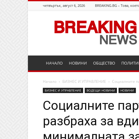
четвъртък, август 6, 2026
BREAKING.BG – Това, което
Breaking.bg
НАЧАЛО
НОВИНИ
ОБЩЕСТВО
ПОЛИТИ
Начало
БИЗНЕС И УПРАВЛЕНИЕ
Социалните па
БИЗНЕС И УПРАВЛЕНИЕ
ВОДЕЩИ НОВИНИ
НОВИНИ
Социалните пар
разбраха за вди
минималната за