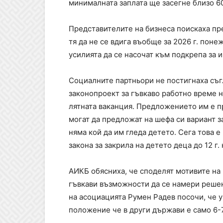
минималната заплата ще засегне близо 60
Представителите на бизнеса поискаха пр
тя да не се вдига въобще за 2026 г. пон
усилията да се насочат към подкрепа за 
Социалните партньори не постигнаха съг
законопроект за гъвкаво работно време н
лятната ваканция. Предложението им е п
могат да предложат на шефа си вариант з
няма кой да им гледа детето. Сега това 
закона за закрила на детето деца до 12 г
АИКБ обясниха, че споделят мотивите на 
гъвкави възможности да се намери решен
на асоциацията Румен Радев посочи, че у 
положение че в други държави е само 6-