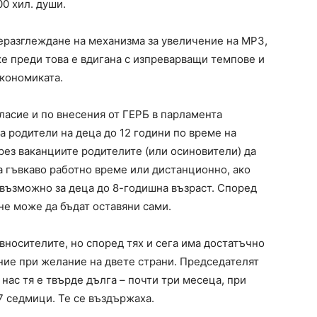
0 хил. души.
еразглеждане на механизма за увеличение на МРЗ,
еже преди това е вдигана с изпреварващи темпове и
икономиката.
ласие и по внесения от ГЕРБ в парламента
а родители на деца до 12 години по време на
рез ваканциите родителите (или осиновители) да
а гъвкаво работно време или дистанционно, ако
е възможно за деца до 8-годишна възраст. Според
. не може да бъдат оставяни сами.
вносителите, но според тях и сега има достатъчно
ие при желание на двете страни. Председателят
нас тя е твърде дълга – почти три месеца, при
7 седмици. Те се въздържаха.