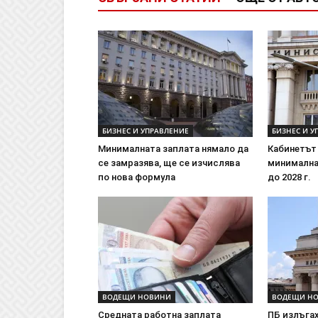
БИЗНЕС И УПРАВЛЕНИЕ
БИЗНЕС И У
Минималната заплата нямало да
Кабинетът
се замразява, ще се изчислява
минималнат
по нова формула
до 2028 г.
ВОДЕЩИ НОВИНИ
ВОДЕЩИ Н
Средната работна заплата
ПБ излъгах