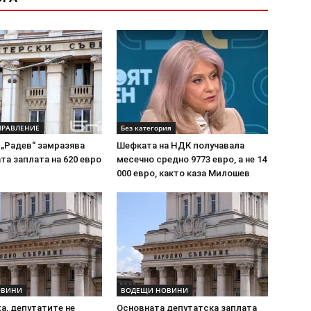
ПРАВЛЕНИЕ
Без категория
 „Радев“ замразява
Шефката на НДК получавала
а заплата на 620 евро
месечно средно 9773 евро, а не 14
000 евро, както каза Милошев
ОВИНИ
ВОДЕЩИ НОВИНИ
а, депутатите не
Основната депутатска заплата