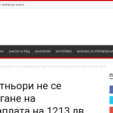
 трябва да знаете
КА
ЗАКОН И РЕД
АНАЛИЗИ
ИНТЕРВЮ
БИЗНЕС И УПРАВЛЕН
ртньори не се разбраха за вдигане на минималната заплата на 1213...
П
тньори не се
гане на
плата на 1213 лв.