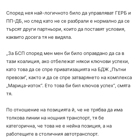
Според нея най-логичното било да управляват ГЕРБ и
ПП-ДБ, но след като не се разбрали е нормално да се
търсят други партньори, които да поставят условия,
каквито досега тя не видяла.
„За БСП според мен мен би било оправдано да са в
тази коалиция, ако отбележат някои ключови успехи,
като това да се спре приватизацията на БДЖ „Пътни
превози“, както и да се спре затварянето на комплекса
„Марица-изток“. Ето това би бил ключов успех“, смята
тя.
По отношение на позицията й, че не трябва да има
толкова линии на нощния транспорт, тя бе
категорична, че това не е нейна позиция, а на
работещите в столичния автотранспорт.