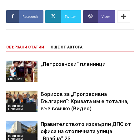
Facebook
Twitter
Viber
СВЪРЗАНИ СТАТИИ
ОЩЕ ОТ АВТОРА
„Петрохански“ пленници
МНЕНИЯ
Борисов за „Прогресивна
България“: Кризата им е тотална,
ВОДЕЩИ
във всичко (Видео)
НОВИНИ
Правителството изхвърли ДПС от
офиса на столичната улица
ВОДЕЩИ
„Врабча“ 23
НОВИНИ