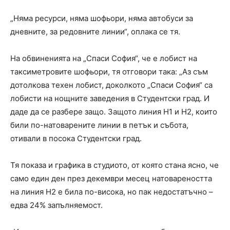
„Няма ресурси, няма шофьори, няма автобуси за
дневните, за редовните линии“, оплака се тя.
На обвиненията на „Спаси София“, че е лобист на
таксиметровите шофьори, тя отговори така: „Аз съм
дотолкова техен лобист, доколкото „Спаси София“ са
лобисти на нощните заведения в Студентски град. И
даде да се разбере защо. Защото линия Н1 и Н2, които
били по-натоварените линии в петък и събота,
отивали в посока Студентски град.
Тя показа и графика в студиото, от която стана ясно, че
само един ден през декември месец натовареността
на линия Н2 е била по-висока, но пак недостатъчно –
едва 24% запълняемост.