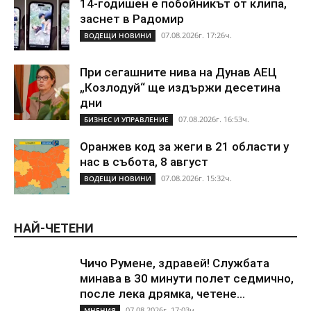
14-годишен е побойникът от клипа,
заснет в Радомир
07.08.2026г. 17:26ч.
ВОДЕЩИ НОВИНИ
При сегашните нива на Дунав АЕЦ
„Козлодуй“ ще издържи десетина
дни
07.08.2026г. 16:53ч.
БИЗНЕС И УПРАВЛЕНИЕ
Оранжев код за жеги в 21 области у
нас в събота, 8 август
07.08.2026г. 15:32ч.
ВОДЕЩИ НОВИНИ
НАЙ-ЧЕТЕНИ
Чичо Румене, здравей! Службата
минава в 30 минути полет седмично,
после лека дрямка, четене...
07.08.2026г. 17:03ч.
МНЕНИЯ