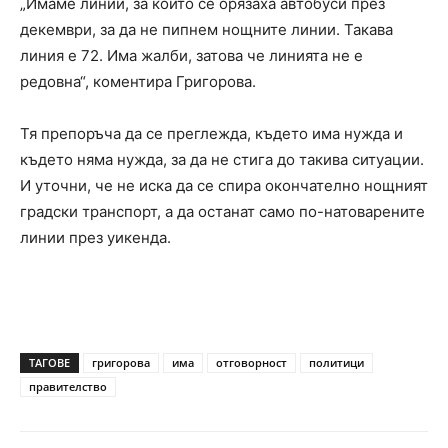
„Имаме линии, за които се орязаха автобуси през
декември, за да не пипнем нощните линии. Такава
линия е 72. Има жалби, затова че линията не е
редовна“, коментира Григорова.
Тя препоръча да се преглежда, където има нужда и
където няма нужда, за да не стига до такива ситуации.
И уточни, че не иска да се спира окончателно нощният
градски транспорт, а да останат само по-натоварените
линии през уикенда.
ТАГОВЕ
григорова
има
отговорност
политици
правителство