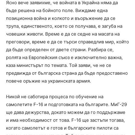
Ясно вече заявихме, че войната в Украйна няма да
бъде решена на бойното поле. Виждаме една
позиционна война и колкото и въоръжение да се
трупа, единственото, което се получава, е загуба на
човешки животи. Време е да се седне на масата на
преговори, време е да се търси справедлив мир, който
да бъде определен от двете страни. Разбира се,
ролята на Европейския съюз е изключително важна,
каза министърът по темата. Той заяви, че не се
предвижда от българска страна да бъде предоставено
повече оръжие на украинската армия.
Никой не саботира процеса по обучение на
самолетите F-16 и подготовката на българите. МиГ-29
ще дава дежурства, докато можем да го поддържаме
и има необходимост от това. F-16 ще застъпи тогава,
когато самолетът е готов и българските пилоти са