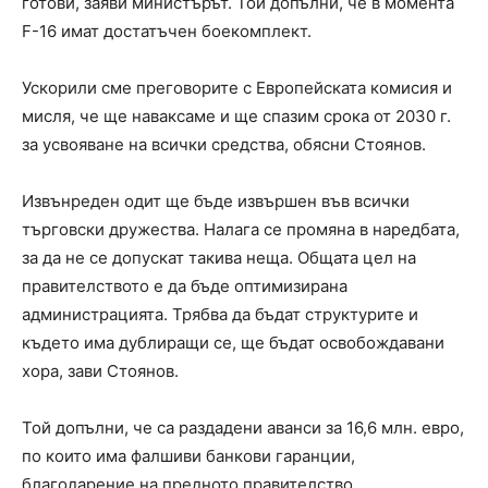
готови, заяви министърът. Той допълни, че в момента
F-16 имат достатъчен боекомплект.
Ускорили сме преговорите с Европейската комисия и
мисля, че ще наваксаме и ще спазим срока от 2030 г.
за усвояване на всички средства, обясни Стоянов.
Извънреден одит ще бъде извършен във всички
търговски дружества. Налага се промяна в наредбата,
за да не се допускат такива неща. Общата цел на
правителството е да бъде оптимизирана
администрацията. Трябва да бъдат структурите и
където има дублиращи се, ще бъдат освобождавани
хора, зави Стоянов.
Той допълни, че са раздадени аванси за 16,6 млн. евро,
по които има фалшиви банкови гаранции,
благодарение на предното правителство.