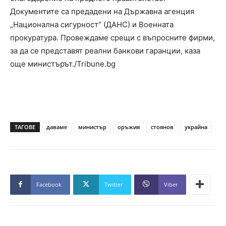
Документите са предадени на Държавна агенция
„Национална сигурност“ (ДАНС) и Военната
прокуратура. Провеждаме срещи с въпросните фирми,
за да се представят реални банкови гаранции, каза
още министърът./Tribune.bg
ТАГОВЕ
даваме
министър
оръжия
стоянов
украйна
Facebook
Twitter
Viber