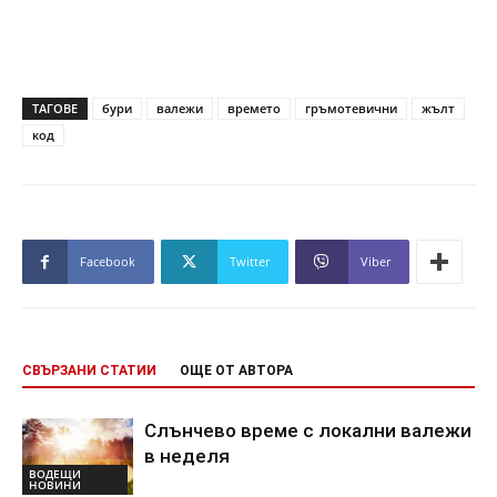
ТАГОВЕ
бури
валежи
времето
гръмотевични
жълт
код
Facebook
Twitter
Viber
СВЪРЗАНИ СТАТИИ
ОЩЕ ОТ АВТОРА
Слънчево време с локални валежи
в неделя
ВОДЕЩИ
НОВИНИ