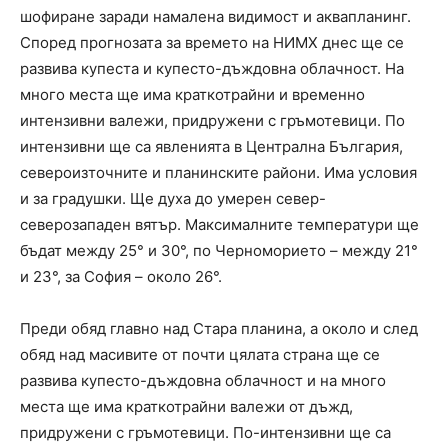
шофиране заради намалена видимост и аквапланинг.
Според прогнозата за времето на НИМХ днес ще се
развива купеста и купесто-дъждовна облачност. На
много места ще има краткотрайни и временно
интензивни валежи, придружени с гръмотевици. По
интензивни ще са явленията в Централна България,
североизточните и планинските райони. Има условия
и за градушки. Ще духа до умерен север-
северозападен вятър. Максималните температури ще
бъдат между 25° и 30°, по Черноморието – между 21°
и 23°, за София – около 26°.
Преди обяд главно над Стара планина, а около и след
обяд над масивите от почти цялата страна ще се
развива купесто-дъждовна облачност и на много
места ще има краткотрайни валежи от дъжд,
придружени с гръмотевици. По-интензивни ще са