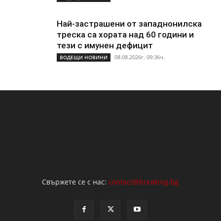
Най-застрашени от западнонилска
треска са хората над 60 години и
тези с имунен дефицит
08.08.2026г. 09:36ч.
ВОДЕЩИ НОВИНИ
Свържете се с нас:
contact@breaking.bg