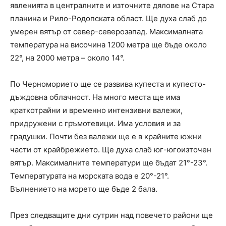
явленията в централните и източните дялове на Стара
планина и Рило-Родопската област. Ще духа слаб до
умерен вятър от север-северозапад. Максималната
температура на височина 1200 метра ще бъде около
22°, на 2000 метра – около 14°.
По Черноморието ще се развива купеста и купесто-
дъждовна облачност. На много места ще има
краткотрайни и временно интензивни валежи,
придружени с гръмотевици. Има условия и за
градушки. Почти без валежи ще е в крайните южни
части от крайбрежието. Ще духа слаб юг-югоизточен
вятър. Максималните температури ще бъдат 21°-23°.
Температурата на морската вода е 20°-21°.
Вълнението на морето ще бъде 2 бала.
През следващите дни сутрин над повечето райони ще