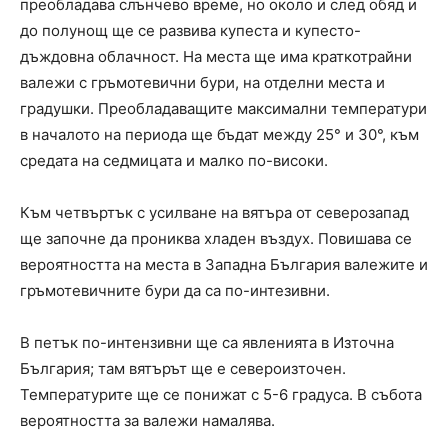
преобладава слънчево време, но около и след обяд и
до полунощ ще се развива купеста и купесто-
дъждовна облачност. На места ще има краткотрайни
валежи с гръмотевични бури, на отделни места и
градушки. Преобладаващите максимални температури
в началото на периода ще бъдат между 25° и 30°, към
средата на седмицата и малко по-високи.
Към четвъртък с усилване на вятъра от северозапад
ще започне да прониква хладен въздух. Повишава се
вероятността на места в Западна България валежите и
гръмотевичните бури да са по-интезивни.
В петък по-интензивни ще са явленията в Източна
България; там вятърът ще е североизточен.
Температурите ще се понижат с 5-6 градуса. В събота
вероятността за валежи намалява.