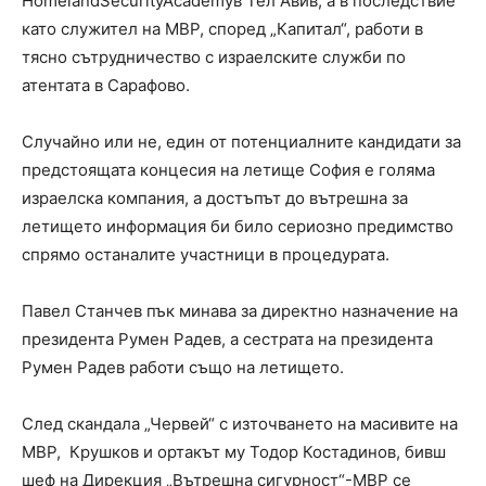
HomelandSecurityAcademyв Тел Авив, а в последствие
като служител на МВР, според „Капитал“, работи в
тясно сътрудничество с израелските служби по
атентата в Сарафово.
Случайно или не, един от потенциалните кандидати за
предстоящата концесия на летище София е голяма
израелска компания, а достъпът до вътрешна за
летището информация би било сериозно предимство
спрямо останалите участници в процедурата.
Павел Станчев пък минава за директно назначение на
президента Румен Радев, а сестрата на президента
Румен Радев работи също на летището.
След скандала „Червей“ с източването на масивите на
МВР, Крушков и ортакът му Тодор Костадинов, бивш
шеф на Дирекция „Вътрешна сигурност“-МВР се