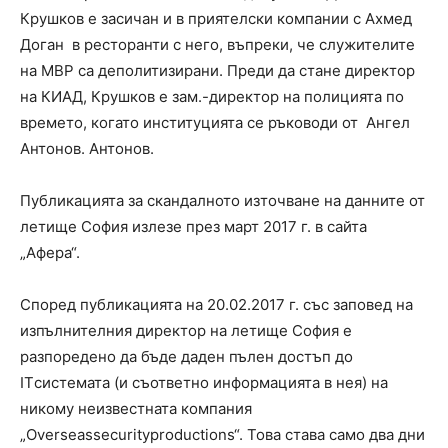
Крушков е засичан и в приятелски компании с Ахмед
Доган в ресторанти с него, въпреки, че служителите
на МВР са деполитизирани. Преди да стане директор
на КИАД, Крушков е зам.-директор на полицията по
времето, когато институцията се ръководи от Ангел
Антонов. Антонов.
Публикацията за скандалното източване на данните от
летище София излезе през март 2017 г. в сайта
„Афера“.
Според публикацията на 20.02.2017 г. със заповед на
изпълнителния директор на летище София е
разпоредено да бъде даден пълен достъп до
ITсистемата (и съответно информацията в нея) на
никому неизвестната компания
„Overseassecurityproductions“. Това става само два дни