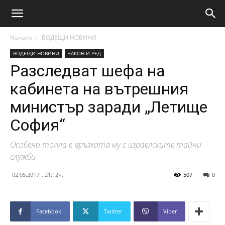
Начало
ВОДЕЩИ НОВИНИ
ВОДЕЩИ НОВИНИ
ЗАКОН И РЕД
Разследват шефа на
кабинета на вътрешния
министър заради „Летище
София“
Особено топла е връзката му с израелските тайни
служби
02.05.2017г. 21:12ч.
507
0
Facebook
Twitter
Viber