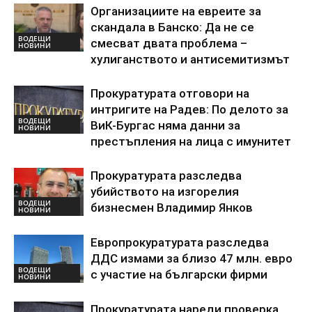
Организациите на евреите за
скандала в Банско: Да не се
ВОДЕЩИ
смесват двата проблема –
НОВИНИ
хулиганството и антисемитизмът
Прокуратурата отговори на
интригите на Радев: По делото за
ВОДЕЩИ
ВиК-Бургас няма данни за
НОВИНИ
престъпления на лица с имунитет
Прокуратурата разследва
убийството на изгорелия
ВОДЕЩИ
бизнесмен Владимир Янков
НОВИНИ
Европрокуратурата разследва
ДДС измами за близо 47 млн. евро
ВОДЕЩИ
с участие на български фирми
НОВИНИ
Прокуратурата нареди проверка