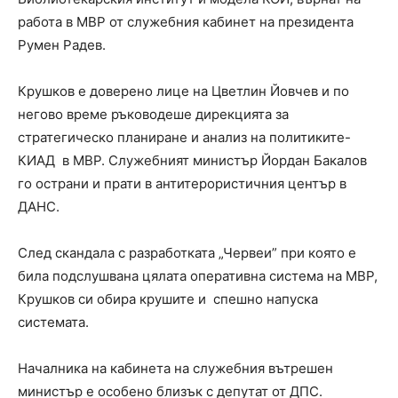
работа в МВР от служебния кабинет на президента
Румен Радев.
Крушков е доверено лице на Цветлин Йовчев и по
негово време ръководеше дирекцията за
стратегическо планиране и анализ на политиките-
КИАД в МВР. Служебният министър Йордан Бакалов
го острани и прати в антитерористичния център в
ДАНС.
След скандала с разработката „Червеи” при която е
била подслушвана цялата оперативна система на МВР,
Крушков си обира крушите и спешно напуска
системата.
Началника на кабинета на служебния вътрешен
министър е особено близък с депутат от ДПС.