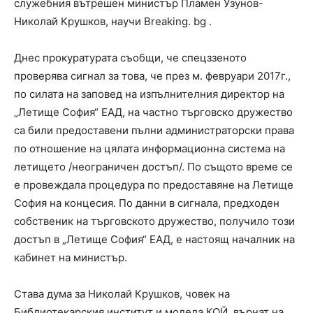
служебния вътрешен министър Пламен Узунов-
Николай Крушков, научи Breaking. bg .
Днес прокуратурата съобщи, че спецззеното
проверява сигнал за това, че през м. февруари 2017г.,
по силата на заповед на изпълнителния директор на
„Летище София“ ЕАД, на частно търговско дружество
са били предоставени пълни администраторски права
по отношение на цялата информационна система на
летището /неограничен достъп/. По същото време се
е провеждала процедура по предоставяне на Летище
София на концесия. По данни в сигнала, предходен
собственик на търговското дружество, получило този
достъп в „Летище София“ ЕАД, е настоящ началник на
кабинет на министър.
Става дума за Николай Крушков, човек на
Библиотекарския институт и модела КОЙ, върнат на