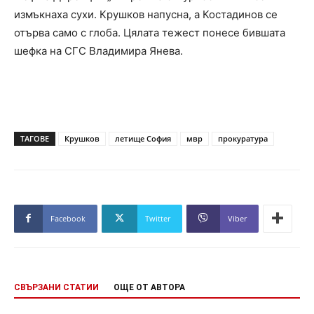
измъкнаха сухи. Крушков напусна, а Костадинов се
отърва само с глоба. Цялата тежест понесе бившата
шефка на СГС Владимира Янева.
ТАГОВЕ
Крушков
летище София
мвр
прокуратура
Facebook
Twitter
Viber
СВЪРЗАНИ СТАТИИ
ОЩЕ ОТ АВТОРА