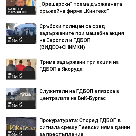
„Орешарски“ поема държавната
БИЗНЕС И
оръжейна фирма „Кинтекс“
УПРАВЛЕНИЕ
Сръбски полицаи са сред
задържаните при мащабна акция
ВОДЕЩИ
на Европол и ГДБОП
НОВИНИ
(ВИДЕО+СНИМКИ)
Трима задържани при акция на
ГДБОП в Якоруда
ВОДЕЩИ
НОВИНИ
Служители на ГДБОП влязоха в
централата на ВиК-Бургас
ВОДЕЩИ
НОВИНИ
Прокуратурата: Според ГДБОП в
сигнала срещу Пеевски няма данни
ВОДЕЩИ
за престъпление
НОВИНИ