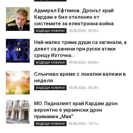
Адмирал Ефтимов: Дронът край
Кардам е бил отклонен от
системите за електронна война
09.08.2026г. 09:55ч.
ВОДЕЩИ НОВИНИ
Най-малко трима души са загинали, а
девет са ранени при руски атаки
срещу Източна...
09.08.2026г. 09:40ч.
ВОДЕЩИ НОВИНИ
Слънчево време с локални валежи в
неделя
09.08.2026г. 09:28ч.
ВОДЕЩИ НОВИНИ
МО: Падналият край Кардам дрон
вероятно е украински дрон
примамка „Мая“
08.08.2026г. 18:11ч.
ВОДЕЩИ НОВИНИ