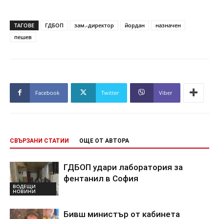
ТАГОВЕ
ГДБОП
зам.-директор
йордан
назначен
пешев
Facebook
Twitter
Viber
СВЪРЗАНИ СТАТИИ
ОЩЕ ОТ АВТОРА
ГДБОП удари лаборатория за
фентанил в София
ВОДЕЩИ
НОВИНИ
Бивш министър от кабинета