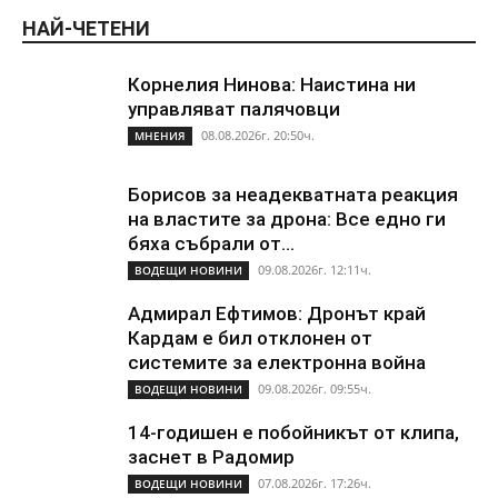
НАЙ-ЧЕТЕНИ
Корнелия Нинова: Наистина ни
управляват палячовци
08.08.2026г. 20:50ч.
МНЕНИЯ
Борисов за неадекватната реакция
на властите за дрона: Все едно ги
бяха събрали от...
09.08.2026г. 12:11ч.
ВОДЕЩИ НОВИНИ
Адмирал Ефтимов: Дронът край
Кардам е бил отклонен от
системите за електронна война
09.08.2026г. 09:55ч.
ВОДЕЩИ НОВИНИ
14-годишен е побойникът от клипа,
заснет в Радомир
07.08.2026г. 17:26ч.
ВОДЕЩИ НОВИНИ