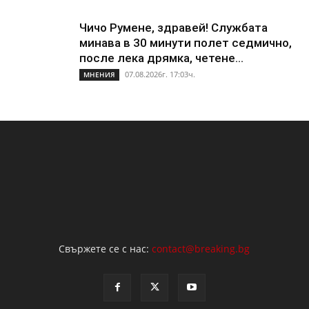
Чичо Румене, здравей! Службата
минава в 30 минути полет седмично,
после лека дрямка, четене...
07.08.2026г. 17:03ч.
МНЕНИЯ
Свържете се с нас:
contact@breaking.bg