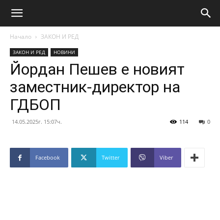
Начало
ЗАКОН И РЕД
ЗАКОН И РЕД
НОВИНИ
Йордан Пешев е новият
заместник-директор на
ГДБОП
14.05.2025г. 15:07ч.
114
0
Facebook
Twitter
Viber