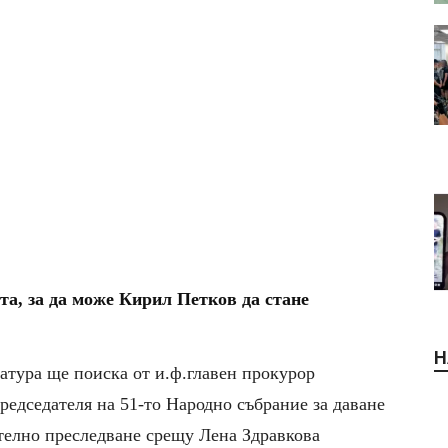
та, за да може Кирил Петков да стане
Н
тура ще поиска от и.ф.главен прокурор
редседателя на 51-то Народно събрание за даване
ателно преследване срещу Лена Здравкова