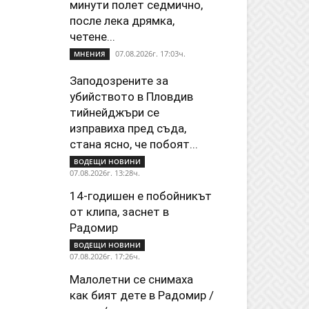
минути полет седмично,
после лека дрямка,
четене...
07.08.2026г. 17:03ч.
МНЕНИЯ
Заподозрените за
убийството в Пловдив
тийнейджъри се
изправиха пред съда,
стана ясно, че побоят...
ВОДЕЩИ НОВИНИ
07.08.2026г. 13:28ч.
14-годишен е побойникът
от клипа, заснет в
Радомир
ВОДЕЩИ НОВИНИ
07.08.2026г. 17:26ч.
Малолетни се снимаха
как бият дете в Радомир /