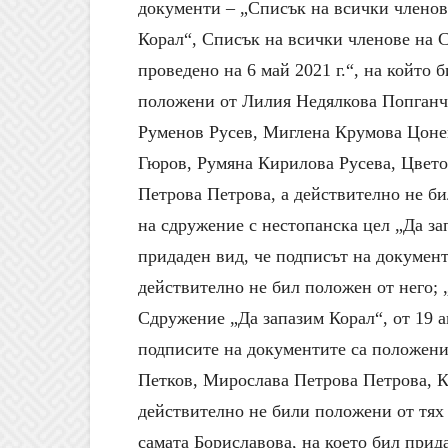
документи – „Списък на всички членов
Корал“, Списък на всички членове на 
проведено на 6 май 2021 г.“, на който 
положени от Лилия Недялкова Попганч
Руменов Русев, Миглена Крумова Цоне
Гюров, Румяна Кирилова Русева, Цвет
Петрова Петрова, а действително не б
на сдружение с нестопанска цел „Да зап
придаден вид, че подписът на документ
действително не бил положен от него; 
Сдружение „Да запазим Корал“, от 19 ап
подписите на документите са положени
Петков, Мирослава Петрова Петрова, К
действително не били положени от тях
самата Бориславова, на което бил прид