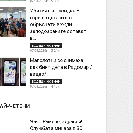
07.08.2026г. 15:32ч.
Убитият в Пловдив –
горен с цигари и с
обръснати вежди,
заподозрените остават
в...
ВОДЕЩИ НОВИНИ
07.08.2026г. 15:24ч.
Малолетни се снимаха
как бият дете в Радомир /
видео/
ВОДЕЩИ НОВИНИ
07.08.2026г. 14:18ч.
АЙ-ЧЕТЕНИ
Чичо Румене, здравей!
Службата минава в 30