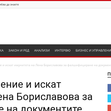
ябва да знаете
КА
ЗАКОН И РЕД
АНАЛИЗИ
ИНТЕРВЮ
БИЗНЕС И УПРАВЛЕН
е и искат имунитета на Лена Бориславова за фалшифициране на документ
П
ение и искат
ена Бориславова за
 на документите