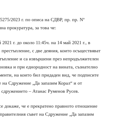
275/2023 г. по описа на СДВР, пр. пр. Nº
на прокуратура, за това че:
2021 г. до около 11:45ч. на 14 май 2021 г., в
престъпление, с две деяния, които осъществяват
стъпление и са извършени през непродължителен
ановка и при еднородност на вината, съзнателно
менти, на които бил придаден вид, че подписите
е на Сдружение „Да запазим Корал“ и от
а сдружението – Атанас Руменов Русев.
 се докаже, че е прекратено правното отношение
правителния съвет на Сдружение „Да запазим