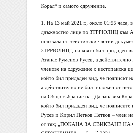
Корал“ и самото сдружение.
1. На 13 май 2021 г., около 01:55 часа
длъжностно лице по ЗТРРЮЛНЦ към Аге
ползвала от неистински частни документ
ЗТРРЮЛНЦ“, на която бил придаден вид
Атанас Руменов Русев, а действително 
членове на сдружение с нестопанска це
който бил придаден вид, че подписът н
а действително не бил положен от него
на Общо събрание на „Да запазим Корал
който бил придаден вид, че подписите
Русев и Кирил Петков Петков – член н
от тях; „ПОКАНА ЗА СВИКВАНЕ Н