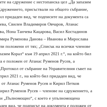
ете на сдружение с нестопанска цел „Да запазим
Сдружението, присъствали на общото събрание,
бил придаден вид, че подписите на документа са
ева, Свилен Владимиров Овчаров, Атанас
ва, Нона Танчева Кацарова, Васил Костадинов
омира Руменова Данова – Иванова и Мирослава
или положени от тях; „Списък на всички членове
азим Корал“ към 19 април 2021 г.“, на който бил
а е положен от Атанас Руменов Русев, а
„Протокол от събрание на Управителния съвет на
рил 2021 г., на който бил придаден вид, че
 от Атанас Руменов Русев и Кирил Петков
ирил Руменов Русев – членове на сдружението, а
 и „Пълномощно“, с което е упълномощена
аден вид, че подписът на документа е положен от