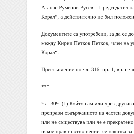
Атанас Руменов Русев – Председател н
Корал“, а действително не бил положен 
Документите са употребени, за да се д
между Кирил Петков Петков, член на у
Корал“.
Престъпление по чл. 316, пр. 1, вр. с чл.
***
Чл. 309. (1) Който сам или чрез други
преправи съдържанието на частен докум
или не съществува или че е прекратено
някое правно отношение, се наказва за