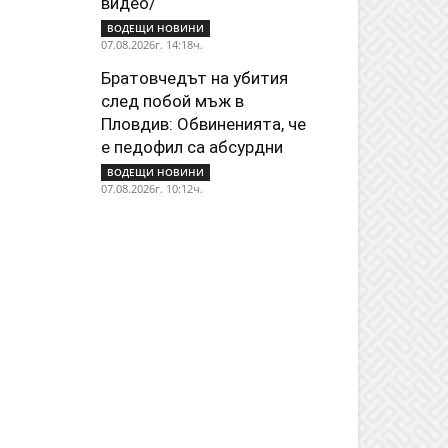
видео/
ВОДЕЩИ НОВИНИ
07.08.2026г. 14:18ч.
Братовчедът на убития
след побой мъж в
Пловдив: Обвиненията, че
е педофил са абсурдни
ВОДЕЩИ НОВИНИ
07.08.2026г. 10:12ч.