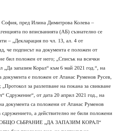
, в София, пред Илина Димитрова Колева –
нцията по вписванията (АБ) съзнателно се
и – „Декларация по чл. 13, ал. 4 от
, че подписът на документа е положен от
не бил положен от него; „Списък на всички
л „Да запазим Корал“ към 6 май 2021 год.“, на
а документа е положен от Атанас Руменов Русев,
; „Протокол за разлепване на покана за свикване
“ Сдружение“, от дата 20 април 2021 год., на
 на документа са положени от Атанас Руменов
а сдружението, а действително не били положени
А ОБЩО СЬБРАНИЕ „ДА ЗАПАЗИМ КОРАЛ“