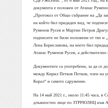
СДРУЖЕНИЕ“, от 6 май 2021 год., на к
документа е положен от Атанас Руменов
„Протокол от Общо събрание на „Да зап
на който бил придаден вид, че подписи
Руменов Русев и Мартин Петров Драгул
подписите не били положени от тях и 
Лена Бориславова, на което бил придад
Атанас Руменов Русев, а действително 
Документите са употребени, за да се д
между Кирил Петков Петков, член на у
Корал“ и самото сдружение.
На 14 май 2021 г., около 11:45 часа, 
длъжностно лице по ЗТРРЮЛНЦ към АБ,