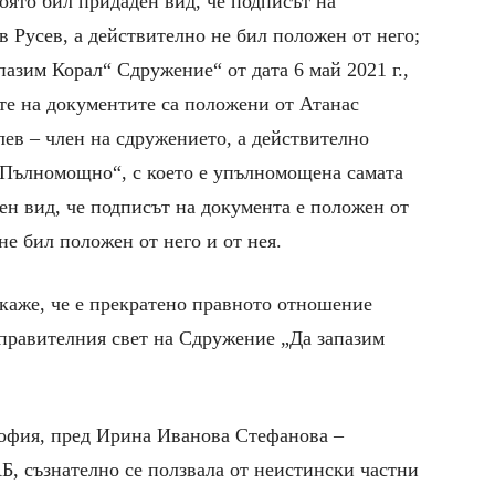
оято бил придаден вид, че подписът на
 Русев, а действително не бил положен от него;
азим Корал“ Сдружение“ от дата 6 май 2021 г.,
те на документите са положени от Атанас
ев – член на сдружението, а действително
„Пълномощно“, с което е упълномощена самата
ен вид, че подписът на документа е положен от
не бил положен от него и от нея.
окаже, че е прекратено правното отношение
правителния свет на Сдружение „Да запазим
в София, пред Ирина Иванова Стефанова –
 съзнателно се ползвала от неистински частни