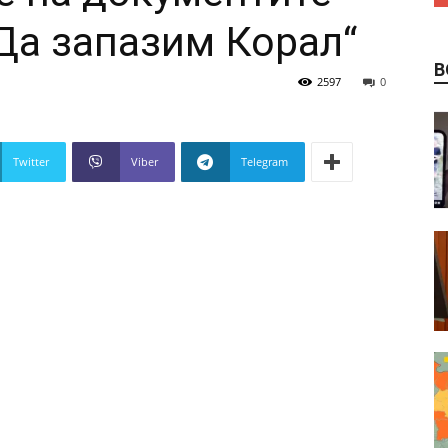
Да запазим Корал“
В
2597
0
Twitter
Viber
Telegram