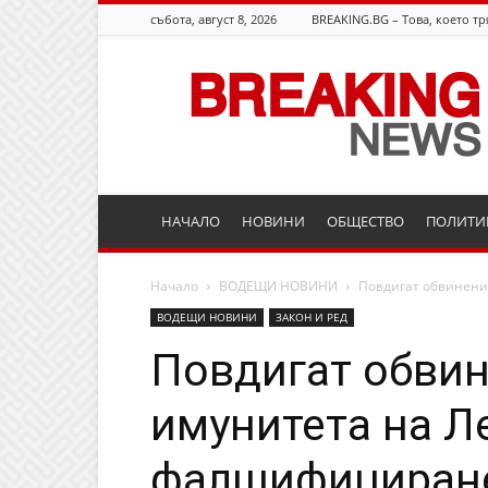
събота, август 8, 2026
BREAKING.BG – Това, което тр
Breaking.bg
НАЧАЛО
НОВИНИ
ОБЩЕСТВО
ПОЛИТИ
Начало
ВОДЕЩИ НОВИНИ
Повдигат обвинени
ВОДЕЩИ НОВИНИ
ЗАКОН И РЕД
Повдигат обвин
имунитета на Л
фалшифициране