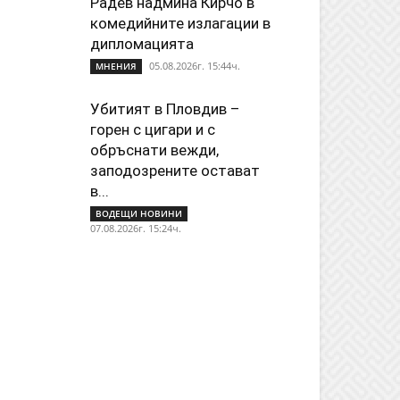
Радев надмина Кирчо в
комедийните излагации в
дипломацията
05.08.2026г. 15:44ч.
МНЕНИЯ
Убитият в Пловдив –
горен с цигари и с
обръснати вежди,
заподозрените остават
в...
ВОДЕЩИ НОВИНИ
07.08.2026г. 15:24ч.