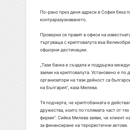
По-рано през деня адреси в София бяха п
контраразузнаването.
Проверки се правят в офиси на известнат
търгуваща с криптовалута във Великобри
офшорни дестинации.
„Тази банка е създала и поддържа между
заеми на криптовалута. Установено е по 
организатори на тази дейност са българс
на България”, каза Милева.
Тя подчерта, че криптобанката е действ
дружества, които по голямата част от тях
фирми”. Сийка Милева заяви, че клиент н
за финансиране на терористични актове.