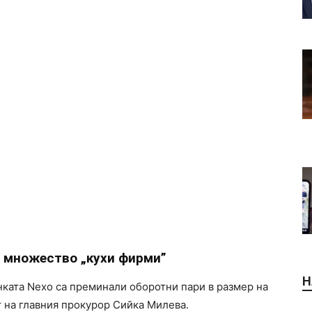
з множество „кухи фирми”
Н
нката Nexo са преминали оборотни пари в размер на
т на главния прокурор Сийка Милева.