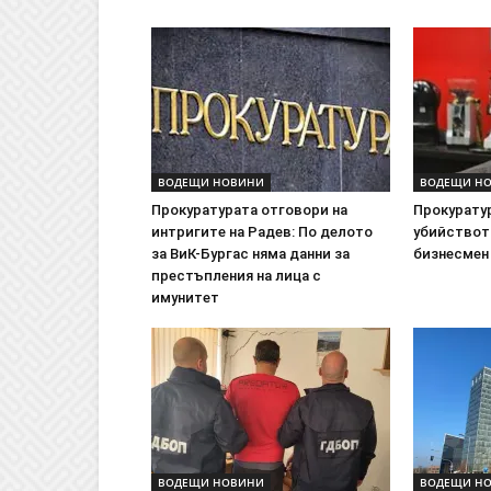
ВОДЕЩИ НОВИНИ
ВОДЕЩИ Н
Прокуратурата отговори на
Прокурату
интригите на Радев: По делото
убийствот
за ВиК-Бургас няма данни за
бизнесмен
престъпления на лица с
имунитет
ВОДЕЩИ НОВИНИ
ВОДЕЩИ Н