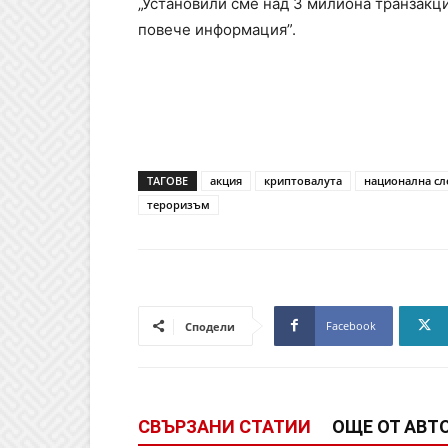
„Установили сме над 3 милиона транзакци
повече информация”.
ТАГОВЕ
акция
криптовалута
национална сл
тероризъм
Facebook
Сподели
СВЪРЗАНИ СТАТИИ
ОЩЕ ОТ АВТ