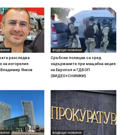
ОВИНИ
ВОДЕЩИ НОВИНИ
рата разследва
Сръбски полицаи са сред
о на изгорелия
задържаните при мащабна акция
 Владимир Янков
на Европол и ГДБОП
(ВИДЕО+СНИМКИ)
ОВИНИ
ВОДЕЩИ НОВИНИ