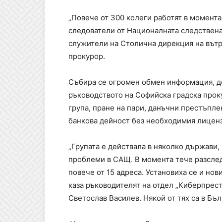
„Повече от 300 колеги работят в момента
следователи от Националната следствен
служители на Столична дирекция на вътр
прокурор.
Събира се огромен обмен информация, д
ръководството на Софийска градска прок
група, пране на пари, данъчни престъпле
банкова дейност без необходимия лиценз
„Групата е действала в няколко държави,
проблеми в САЩ. В момента тече разслед
повече от 15 адреса. Установиха се и нов
каза ръководителят на отдел „Киберпре
Светослав Василев. Някой от тях са в Бъл