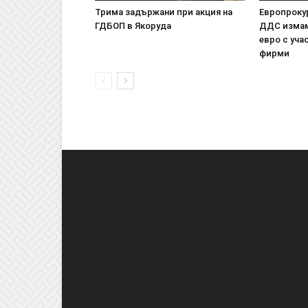
Трима задържани при акция на
Европроку
ГДБОП в Якоруда
ДДС измам
евро с уча
фирми