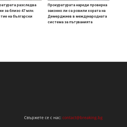
ратурата разследва
Прокуратурата нареди проверка
и за близо 47 млн.
законно ли са ровили хората на
стие на български
Демерджиев в международната
система за пътуванията
Свържете се с нас:
contact@breaking.bg