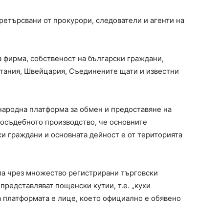
ретърсвани от прокурори, следователи и агенти на
а фирма, собственост на български граждани,
тания, Швейцария, Съединените щати и известни
народна платформа за обмен и предоставяне на
досъдебното производство, че основните
ки граждани и основната дейност е от територията
ала чрез множество регистрирани търговски
 представляват пощенски кутии, т.е. „кухи
а платформата е лице, което официално е обявено