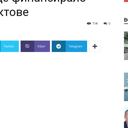
ктове
В
114
0
Twitter
Viber
Telegram