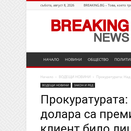
събота, август 8, 2026
BREAKING.BG – Това, което тр
Breaking.bg
НАЧАЛО
НОВИНИ
ОБЩЕСТВО
ПОЛИТИ
Начало
ВОДЕЩИ НОВИНИ
Прокуратурата: Над 
ВОДЕЩИ НОВИНИ
ЗАКОН И РЕД
Прокуратурата:
долара са прем
клиент било ли