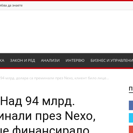
ябва да знаете
КА
ЗАКОН И РЕД
АНАЛИЗИ
ИНТЕРВЮ
БИЗНЕС И УПРАВЛЕН
94 млрд. долара са преминали през Nexo, клиент било лице...
П
 Над 94 млрд.
инали през Nexo,
це финансирало