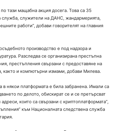
 по тази мащабна акция досега. Това са 35
а служба, служители на ДАНС, жандармерията,
ешните работи”, добави говорителят на главния
осъдебното производство е под надзора и
уратура. Разследва се организирана престъпна
ния, престъпления свързани с предоставяне на
, както и компютърни измами, добави Милева.
 а в някои платформата е била забранена. Имали са
ването по делото, обискират се и се претърсват
и адреси, които са свързани с криптоплатформата”,
стъпления” към Националната следствена служба
гария.