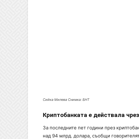
Сийка Милева Снимка: БНТ
Криптобанката е действала чре
За последните пет години през криптоба
над 94 млрд. долара, съобщи говорителя