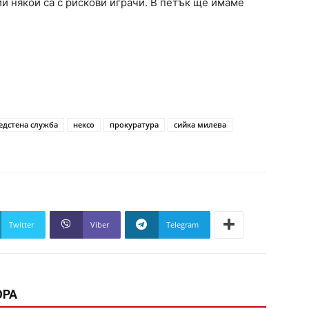
и някой са с рискови играчи. В петък ще имаме
едстена служба
нексо
прокуратура
сийка милева
Twitter
Viber
Telegram
ОРА