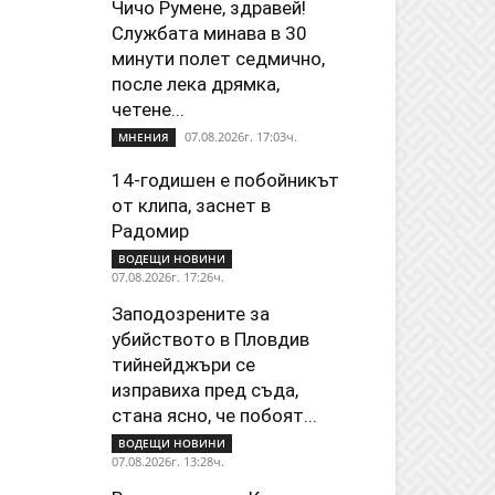
Чичо Румене, здравей!
Службата минава в 30
минути полет седмично,
после лека дрямка,
четене...
07.08.2026г. 17:03ч.
МНЕНИЯ
14-годишен е побойникът
от клипа, заснет в
Радомир
ВОДЕЩИ НОВИНИ
07.08.2026г. 17:26ч.
Заподозрените за
убийството в Пловдив
тийнейджъри се
изправиха пред съда,
стана ясно, че побоят...
ВОДЕЩИ НОВИНИ
07.08.2026г. 13:28ч.