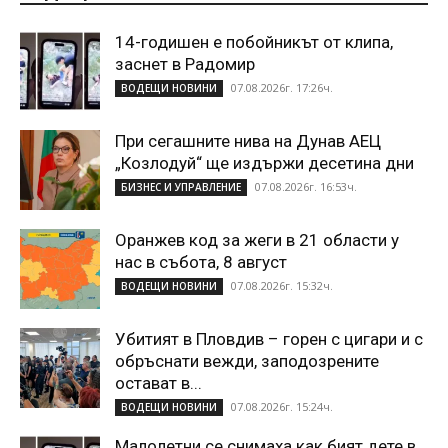
14-годишен е побойникът от клипа,
заснет в Радомир
07.08.2026г. 17:26ч.
ВОДЕЩИ НОВИНИ
При сегашните нива на Дунав АЕЦ
„Козлодуй“ ще издържи десетина дни
07.08.2026г. 16:53ч.
БИЗНЕС И УПРАВЛЕНИЕ
Оранжев код за жеги в 21 области у
нас в събота, 8 август
07.08.2026г. 15:32ч.
ВОДЕЩИ НОВИНИ
Убитият в Пловдив – горен с цигари и с
обръснати вежди, заподозрените
остават в...
07.08.2026г. 15:24ч.
ВОДЕЩИ НОВИНИ
Малолетни се снимаха как бият дете в