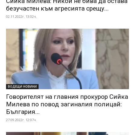
Сийка Милева: Никой не бива да остава
безучастен към агресията срещу...
02.11.2022г. 13:02ч.
ВОДЕЩИ НОВИНИ
Говорителят на главния прокурор Сийка
Милева по повод загиналия полицай:
България...
27.09.2022г. 12:07ч.