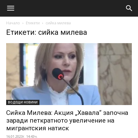
Начало
Етикети
сийка милева
Етикети: сийка милева
ВОДЕЩИ НОВИНИ
Сийка Милева: Акция „Хавала“ започна
заради петкратното увеличение на
мигрантския натиск
16.01.2023г. 14:43ч.