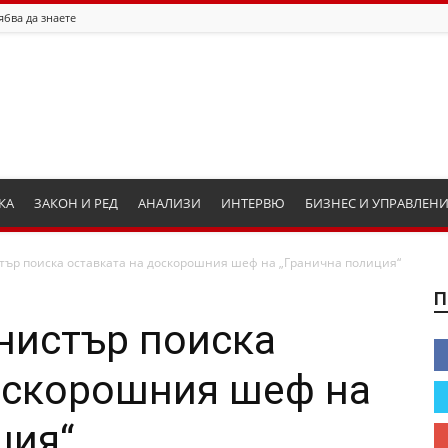
ябва да знаете
КА
ЗАКОН И РЕД
АНАЛИЗИ
ИНТЕРВЮ
БИЗНЕС И УПРАВЛЕН
ър поиска оставката на доскорошния шеф на „Гранична полиция“
П
нистър поиска
оскорошния шеф на
ция“