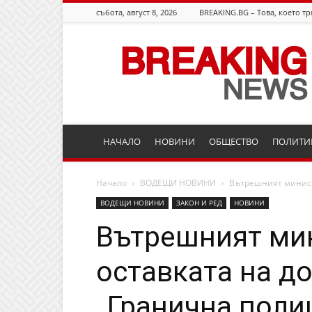
събота, август 8, 2026
BREAKING.BG – Това, което тр
Breaking.bg
НАЧАЛО
НОВИНИ
ОБЩЕСТВО
ПОЛИТИ
Начало
ВОДЕЩИ НОВИНИ
Вътрешният минист
ВОДЕЩИ НОВИНИ
ЗАКОН И РЕД
НОВИНИ
Вътрешният ми
оставката на д
„Гранична поли