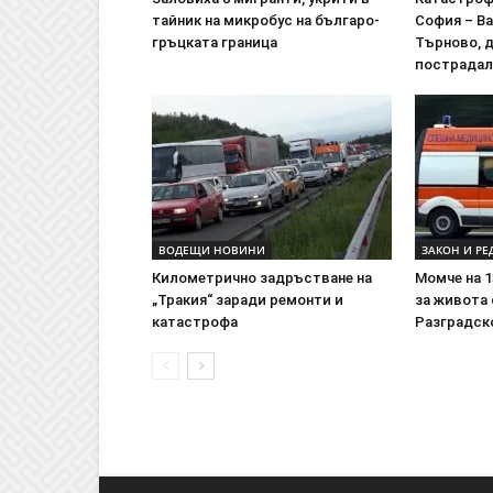
тайник на микробус на българо-
София – Ва
гръцката граница
Търново, д
пострада
ВОДЕЩИ НОВИНИ
ЗАКОН И РЕ
Километрично задръстване на
Момче на 1
„Тракия“ заради ремонти и
за живота
катастрофа
Разградск