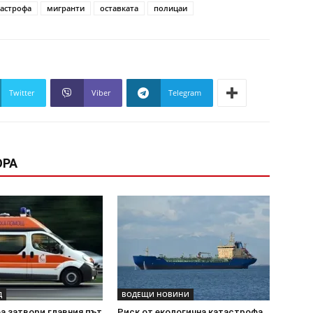
тастрофа
мигранти
оставката
полицаи
Twitter
Viber
Telegram
ОРА
Д
ВОДЕЩИ НОВИНИ
а затвори главния път
Риск от екологична катастрофа