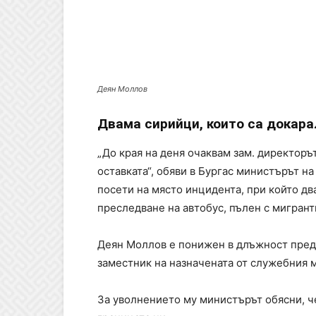
Деян Моллов
Двама сирийци, които са докара
„До края на деня очаквам зам. директоръ
оставката“, обяви в Бургас министърът н
посети на място инцидента, при който дв
преследване на автобус, пълен с мигрант
Деян Моллов е понижен в длъжност преди
заместник на назначената от служебния 
За уволнението му министърът обясни, ч