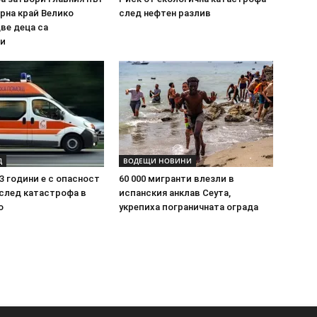
рна край Велико
след нефтен разлив
ве деца са
ли
Д
ВОДЕЩИ НОВИНИ
3 години е с опасност
60 000 мигранти влезли в
 след катастрофа в
испанския анклав Сеута,
о
укрепиха пограничната ограда