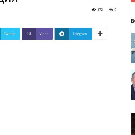
172
0
В
Twitter
Viber
Telegram