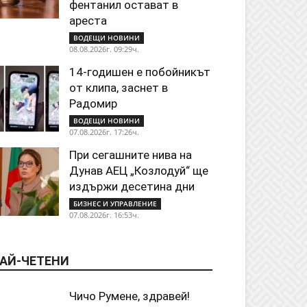
фентанил остават в
ареста
ВОДЕЩИ НОВИНИ
08.08.2026г. 09:29ч.
14-годишен е побойникът
от клипа, заснет в
Радомир
ВОДЕЩИ НОВИНИ
07.08.2026г. 17:26ч.
При сегашните нива на
Дунав АЕЦ „Козлодуй“ ще
издържи десетина дни
БИЗНЕС И УПРАВЛЕНИЕ
07.08.2026г. 16:53ч.
АЙ-ЧЕТЕНИ
Чичо Румене, здравей!