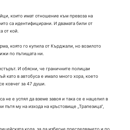
йци, които имат отношение към превоза на
оито са идентифицирани. И двамата били от
а от кой.
рма, която го купила от Кърджали, но возилото
вижи по пътищата ни.
стърът. И обясни, че граничните полицаи
ъй като в автобуса е имало много хора, което
се ковчег за 47 души.
а не е успял да вземе завоя и така се е нацелил в
чи пътя му на изхода на кръстовище „Трапезица“,
ицейската кола, за да избегне преследването и по