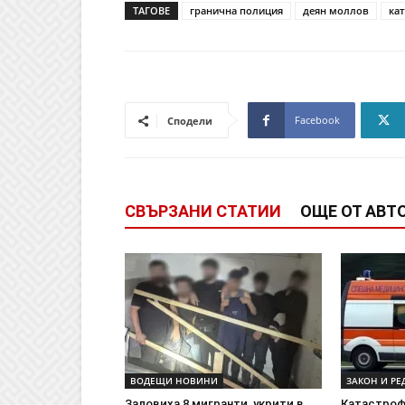
ТАГОВЕ
гранична полиция
деян моллов
ка
Facebook
Сподели
СВЪРЗАНИ СТАТИИ
ОЩЕ ОТ АВТ
ВОДЕЩИ НОВИНИ
ЗАКОН И РЕ
Заловиха 8 мигранти, укрити в
Катастроф