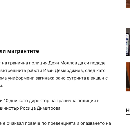
ли мигрантите
т на гранична полиция Деян Моллов да си подаде
а вътрешните работи Иван Демерджиев, след като
ама униформени загинаха рано сутринта в екшън с
и.
 10 дни като директор на гранична полиция в
министър Росица Димитрова.
Н
е е очаквал повече по превенцията и опазването на