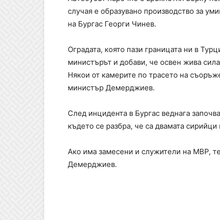
случая е образувано производство за ум
на Бургас Георги Чинев.
Оградата, която пази границата ни в Турц
министърът и добави, че освен жива сила
Някои от камерите по трасето на съоръже
министър Демерджиев.
След инцидента в Бургас веднага започва
където се разбра, че са двамата сирийци
Ако има замесени и служители на МВР, те
Демерджиев.