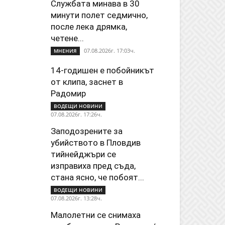
Службата минава в 30
минути полет седмично,
после лека дрямка,
четене...
07.08.2026г. 17:03ч.
МНЕНИЯ
14-годишен е побойникът
от клипа, заснет в
Радомир
ВОДЕЩИ НОВИНИ
07.08.2026г. 17:26ч.
Заподозрените за
убийството в Пловдив
тийнейджъри се
изправиха пред съда,
стана ясно, че побоят...
ВОДЕЩИ НОВИНИ
07.08.2026г. 13:28ч.
Малолетни се снимаха