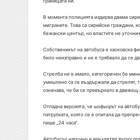
границата ни.
В момента полицията издирва двама сири
миграните. Това са сирийски граждани, к
бежански център, но властите не уточних
Собственикът на автобуса е хасковска фи
било неизправно и не е трябвало да се д
Стрелба не е имало, категоричен бе мини
умишлено са се въздържали да стрелят, т
означава, че би се превърнало в движещ 
Отпадна версията, че шофьорът на автобус
патрулката, която се е опитала да препре
пише „24 часа“.
Автобусът нарочно е връхлетял върху пол