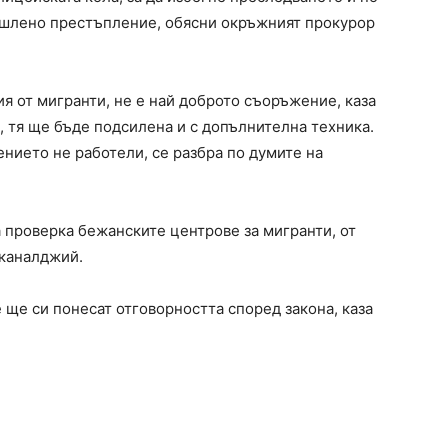
ишлено престъпление, обясни окръжният прокурор
ия от мигранти, не е най доброто съоръжение, каза
, тя ще бъде подсилена и с допълнителна техника.
нието не работели, се разбра по думите на
 проверка бежанските центрове за мигранти, от
 каналджий.
 ще си понесат отговорността според закона, каза