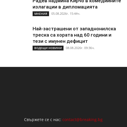
Радев надмина Кирчо в комедийните
излагации в дипломацията
05.08.2026г. 15:44ч.
МНЕНИЯ
Най-застрашени от западнонилска
треска са хората над 60 години и
тези с имунен дефицит
08.08.2026г. 09:36ч.
ВОДЕЩИ НОВИНИ
Свържете се с нас:
contact@breaking.bg