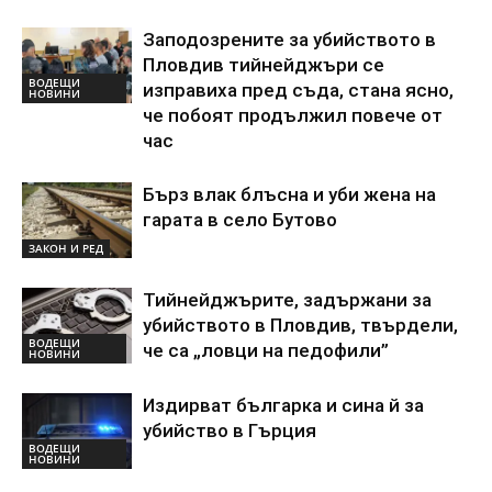
Заподозрените за убийството в
Пловдив тийнейджъри се
ВОДЕЩИ
изправиха пред съда, стана ясно,
НОВИНИ
че побоят продължил повече от
час
Бърз влак блъсна и уби жена на
гарата в село Бутово
ЗАКОН И РЕД
Тийнейджърите, задържани за
убийството в Пловдив, твърдели,
ВОДЕЩИ
че са „ловци на педофили”
НОВИНИ
Издирват българка и сина й за
убийство в Гърция
ВОДЕЩИ
НОВИНИ