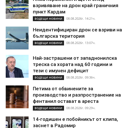
взривяване на дрон край граничния
пункт Кардам
08.08.2026г. 14:21ч.
ВОДЕЩИ НОВИНИ
Неидентифициран дрон се взриви на
българска територия
08.08.2026г. 13:07ч.
ВОДЕЩИ НОВИНИ
Най-застрашени от западнонилска
треска са хората над 60 години и
тези с имунен дефицит
08.08.2026г. 09:36ч.
ВОДЕЩИ НОВИНИ
Петима от обвинените за
производство и разпространение на
фентанил остават в ареста
08.08.2026г. 09:29ч.
ВОДЕЩИ НОВИНИ
14-годишен е побойникът от клипа,
заснет в Радомир