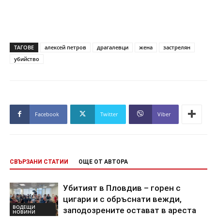
ТАГОВЕ
алексей петров
драгалевци
жена
застрелян
убийство
Facebook
Twitter
Viber
СВЪРЗАНИ СТАТИИ
ОЩЕ ОТ АВТОРА
Убитият в Пловдив – горен с
цигари и с обръснати вежди,
ВОДЕЩИ
заподозрените остават в ареста
НОВИНИ