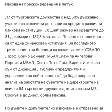
Ивкова на пресконференция в петък.
„17 от търговските дружества с над 50% държавно
участие са сключили договори за кредит с различни
банкови институции. Общият размер на кредитите до
31 декември е 187,3 млн. лева. Повече от половината
са от една финансова институция. За последното
тримесечие три болници са взели заеми – УСБАЛО
„Проф. Бойчо Бойчев“, МБАЛ „Рахила Ангелова“ –
Перник и МБАЛ „Света Петка“ във Видин. Изискала
съм от дирекция „Публични предприятия и
управление на собствеността“ да бъде направен
анализ на работата на съветите на директорите на
всички 64 търговски дружества, които са към МЗ.
Срокът е до днес“, обяви Ивкова.
По думите ѝ допълнително изискване е отправено за