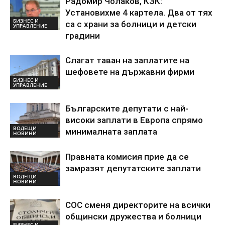
Радомир Чолаков, КЗК:
Установихме 4 картела. Два от тях
БИЗНЕС И
са с храни за болници и детски
УПРАВЛЕНИЕ
градини
Слагат таван на заплатите на
шефовете на държавни фирми
БИЗНЕС И
УПРАВЛЕНИЕ
Българските депутати с най-
високи заплати в Европа спрямо
ВОДЕЩИ
минималната заплата
НОВИНИ
Правната комисия прие да се
замразят депутатските заплати
ВОДЕЩИ
НОВИНИ
СОС сменя директорите на всички
общински дружества и болници
БИЗНЕС И