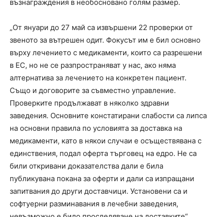
възнаграждения в необосновано голям размер.
„От януари до 27 май са извършени 22 проверки от
звеното за вътрешен одит. Фокусът им е бил основно
върху лечението с медикаменти, които са разрешени
в ЕС, но не се разпространяват у нас, ако няма
алтернатива за лечението на конкретен пациент.
Също и договорите за съвместно управление.
Проверките продължават в няколко здравни
заведения. Основните констатирани слабости са липса
на основни правила по условията за доставка на
медикаменти, като в някои случаи е осъществявана с
единствения, подал оферта търговец на едро. Не са
били откривани доказателства дали е била
публикувана покана за оферти и дали са изпращани
запитвания до други доставчици. Установени са и
софтуерни разминавания в лечебни заведения,
невъзможно е било проследяване на доставките“,