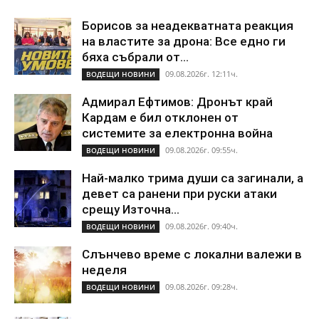
Борисов за неадекватната реакция
на властите за дрона: Все едно ги
бяха събрали от...
09.08.2026г. 12:11ч.
ВОДЕЩИ НОВИНИ
Адмирал Ефтимов: Дронът край
Кардам е бил отклонен от
системите за електронна война
09.08.2026г. 09:55ч.
ВОДЕЩИ НОВИНИ
Най-малко трима души са загинали, а
девет са ранени при руски атаки
срещу Източна...
09.08.2026г. 09:40ч.
ВОДЕЩИ НОВИНИ
Слънчево време с локални валежи в
неделя
09.08.2026г. 09:28ч.
ВОДЕЩИ НОВИНИ