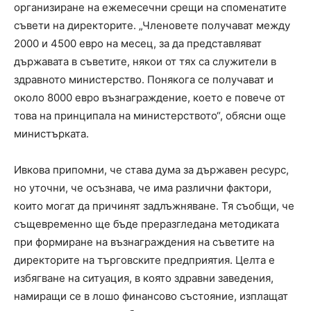
организиране на ежемесечни срещи на споменатите
съвети на директорите. „Членовете получават между
2000 и 4500 евро на месец, за да представляват
държавата в съветите, някои от тях са служители в
здравното министерство. Понякога се получават и
около 8000 евро възнаграждение, което е повече от
това на принципала на министерството“, обясни още
министърката.
Ивкова припомни, че става дума за държавен ресурс,
но уточни, че осъзнава, че има различни фактори,
които могат да причинят задлъжняване. Тя съобщи, че
същевременно ще бъде преразгледана методиката
при формиране на възнаграждения на съветите на
директорите на търговските предприятия. Целта е
избягване на ситуация, в която здравни заведения,
намиращи се в лошо финансово състояние, изплащат