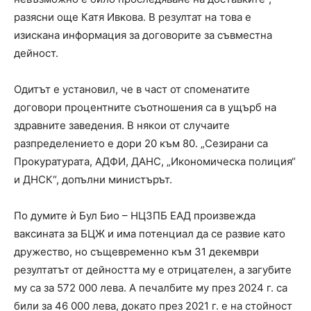
разясни още Катя Ивкова. В резултат на това е
изискана информация за договорите за съвместна
дейност.
Одитът е установил, че в част от споменатите
договори процентните съотношения са в ущърб на
здравните заведения. В някои от случаите
разпределението е дори 20 към 80. „Сезирани са
Прокуратурата, АДФИ, ДАНС, „Икономическа полиция“
и ДНСК“, допълни министърът.
По думите ѝ Бул Био – НЦЗПБ ЕАД произвежда
ваксината за БЦЖ и има потенциал да се развие като
дружество, но същевременно към 31 декември
резултатът от дейността му е отрицателен, а загубите
му са за 572 000 лева. А печалбите му през 2024 г. са
били за 46 000 лева, докато през 2021 г. е на стойност