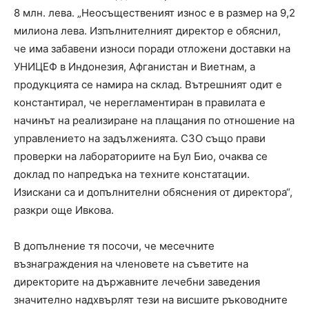
8 млн. лева. „Неосъщественият износ е в размер на 9,2
милиона лева. Изпълнителният директор е обяснил,
че има забавени износи поради отложени доставки на
УНИЦЕФ в Индонезия, Афганистан и Виетнам, а
продукцията се намира на склад. Вътрешният одит е
константирал, че нерегламентиран в правилата е
начинът на реализиране на плащания по отношение на
управлението на задълженията. СЗО също прави
проверки на лабораториите на Бул Био, очаква се
доклад по напредъка на техните констатации.
Изискани са и допълнителни обяснения от директора“,
разкри още Ивкова.
В допълнение тя посочи, че месечните
възнаграждения на членовете на съветите на
директорите на държавните лечебни заведения
значително надхвърлят тези на висшите ръководните