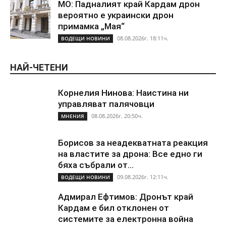
МО: Падналият край Кардам дрон
вероятно е украински дрон
примамка „Мая“
08.08.2026г. 18:11ч.
ВОДЕЩИ НОВИНИ
НАЙ-ЧЕТЕНИ
Корнелия Нинова: Наистина ни
управляват палячовци
08.08.2026г. 20:50ч.
МНЕНИЯ
Борисов за неадекватната реакция
на властите за дрона: Все едно ги
бяха събрали от...
09.08.2026г. 12:11ч.
ВОДЕЩИ НОВИНИ
Адмирал Ефтимов: Дронът край
Кардам е бил отклонен от
системите за електронна война