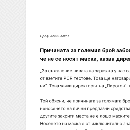
Проф. Асен Балтов
Причината за големия брой забол
че не се носят маски, казва дир
„За съжаление нивата на заразата у нас с
от взетите PCR тестове. Това ще натовар
ни”. Това заяви директорът на „Пирогов“ 
Той обясни, че причината за голямата бр
неносенето на лични предпазни средства 
другите закрити места не е лошо маските 
Носенето на маска е от изключително зна