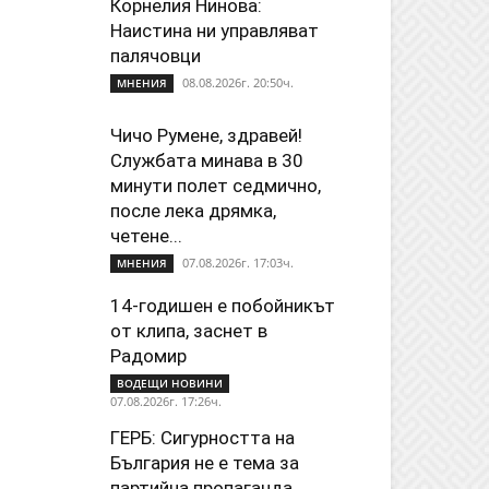
Корнелия Нинова:
Наистина ни управляват
палячовци
08.08.2026г. 20:50ч.
МНЕНИЯ
Чичо Румене, здравей!
Службата минава в 30
минути полет седмично,
после лека дрямка,
четене...
07.08.2026г. 17:03ч.
МНЕНИЯ
14-годишен е побойникът
от клипа, заснет в
Радомир
ВОДЕЩИ НОВИНИ
07.08.2026г. 17:26ч.
ГЕРБ: Сигурността на
България не е тема за
партийна пропаганда