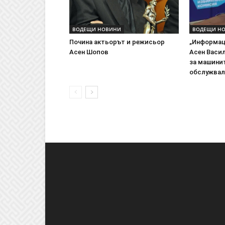
ВОДЕЩИ НОВИНИ
ВОДЕЩИ Н
Почина актьорът и режисьор
„Информац
Асен Шопов
Асен Васи
за машинит
обслужва