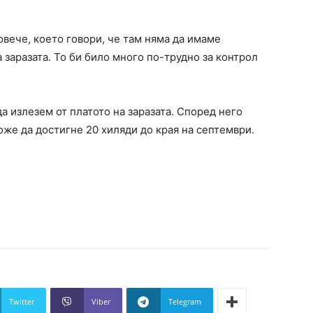
овече, което говори, че там няма да имаме
 заразата. То би било много по-трудно за контрол
а излезем от платото на заразата. Според него
оже да достигне 20 хиляди до края на септември.
Twitter
Viber
Telegram