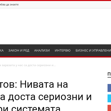
ябва да знаете
КА
ЗАКОН И РЕД
АНАЛИЗИ
ИНТЕРВЮ
БИЗНЕС И УПРАВЛЕН
 заразата у нас са доста сериозни и...
П
тов: Нивата на
са доста сериозни и
ри системата