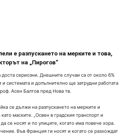
ели е разпускането на мерките и това,
екторът на „Пирогов“
а доста сериозни. Днешните случаи са от около 6%
и и системата и допълнително ще затрудни работата
проф. Асен Балтов пред Нова тв.
ойка се дължи на разпускането на мерките и
като маските. „Освен в градския транспорт и
да се носят и по улиците, когато има повече хора.
чение. Във Франция ги носят и когато се разхождат