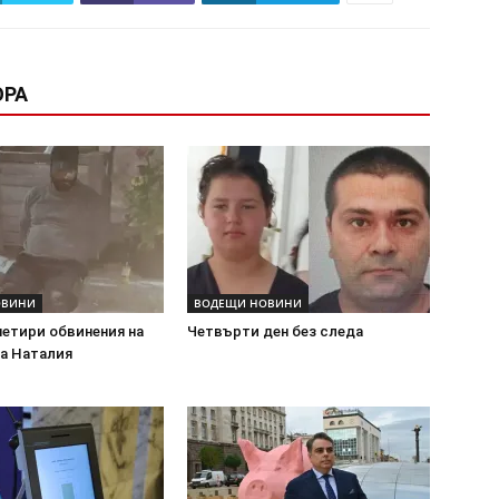
ОРА
ОВИНИ
ВОДЕЩИ НОВИНИ
четири обвинения на
Четвърти ден без следа
на Наталия