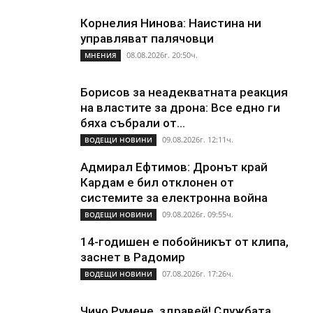
Корнелия Нинова: Наистина ни
управляват палячовци
08.08.2026г. 20:50ч.
МНЕНИЯ
Борисов за неадекватната реакция
на властите за дрона: Все едно ги
бяха събрали от...
09.08.2026г. 12:11ч.
ВОДЕЩИ НОВИНИ
Адмирал Ефтимов: Дронът край
Кардам е бил отклонен от
системите за електронна война
09.08.2026г. 09:55ч.
ВОДЕЩИ НОВИНИ
14-годишен е побойникът от клипа,
заснет в Радомир
07.08.2026г. 17:26ч.
ВОДЕЩИ НОВИНИ
Чичо Румене, здравей! Службата