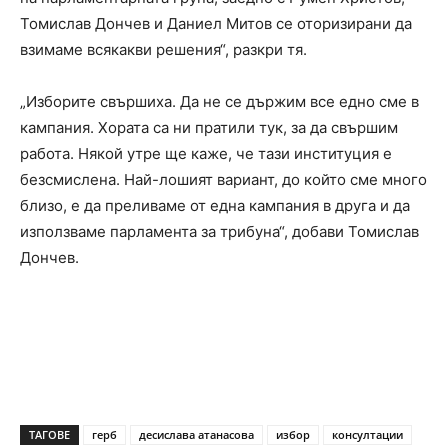
Томислав Дончев и Даниел Митов се оторизирани да
взимаме всякакви решения“, разкри тя.
„Изборите свършиха. Да не се държим все едно сме в
кампания. Хората са ни пратили тук, за да свършим
работа. Някой утре ще каже, че тази институция е
безсмислена. Най-лошият вариант, до който сме много
близо, е да преливаме от една кампания в друга и да
използваме парламента за трибуна“, добави Томислав
Дончев.
ТАГОВЕ
герб
десислава атанасова
избор
консултации