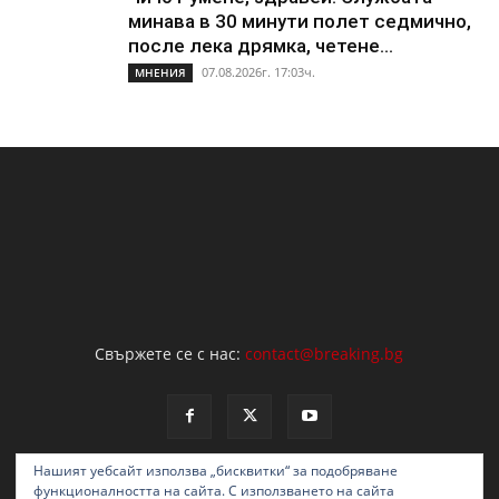
минава в 30 минути полет седмично,
после лека дрямка, четене...
07.08.2026г. 17:03ч.
МНЕНИЯ
Свържете се с нас:
contact@breaking.bg
Нашият уебсайт използва „бисквитки“ за подобряване
функционалността на сайта. С използването на сайта