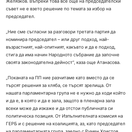
Желязков. Въпреки това все още на председателски
съвет не е взето решение по темата за избор на
председател.
„Ние сме съгласни за разговори третата партия да
номинира председател – или друг подход, най-
възрастният, най-опитният, какъвто и да е подход,
стига да има начин Народното събрание да започне
своята законодателна дейност“, каза още Атанасова.
„Поканата на ПП ние разчитаме като вместо да се
търсят решения за хляба, се търсят зрелища. От
нашата парламентарна група не е нужно да ходи който
и да е, в която и да е зала, защото в пленарна зала
всеки може да изкаже и да отстои публичната си
политическа позиция. От Изпълнителната комисия на
ГЕРБ и с решение на коалицията, аз, като председател
на парламентарната група, заедно с Румен Христов,