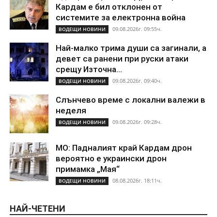
Кардам е бил отклонен от
системите за електронна война
09.08.2026г. 09:55ч.
ВОДЕЩИ НОВИНИ
Най-малко трима души са загинали, а
девет са ранени при руски атаки
срещу Източна...
09.08.2026г. 09:40ч.
ВОДЕЩИ НОВИНИ
Слънчево време с локални валежи в
неделя
09.08.2026г. 09:28ч.
ВОДЕЩИ НОВИНИ
МО: Падналият край Кардам дрон
вероятно е украински дрон
примамка „Мая“
08.08.2026г. 18:11ч.
ВОДЕЩИ НОВИНИ
НАЙ-ЧЕТЕНИ