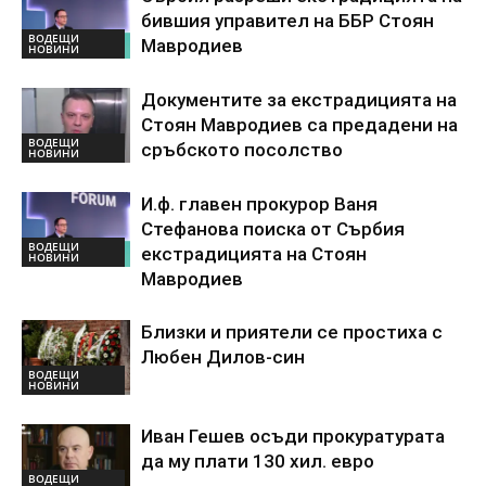
бившия управител на ББР Стоян
ВОДЕЩИ
Мавродиев
НОВИНИ
Документите за екстрадицията на
Стоян Мавродиев са предадени на
ВОДЕЩИ
сръбското посолство
НОВИНИ
И.ф. главен прокурор Ваня
Стефанова поиска от Сърбия
ВОДЕЩИ
екстрадицията на Стоян
НОВИНИ
Мавродиев
Близки и приятели се простиха с
Любен Дилов-син
ВОДЕЩИ
НОВИНИ
Иван Гешев осъди прокуратурата
да му плати 130 хил. евро
ВОДЕЩИ