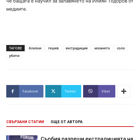
че бащата е научил за залавянето на Илиян Тодоров от
медиите.
ТАГОВЕ
близки
гешев
екстрадиция
искането
соло
убити
Facebook
Twitter
Viber
СВЪРЗАНИ СТАТИИ
ОЩЕ ОТ АВТОРА
Сърбия разреши екстрадицията на