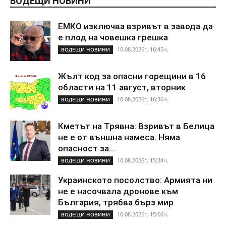
ВОДЕЩИ НОВИНИ
ЕМКО изключва взривът в завода да
е плод на човешка грешка
10.08.2026г. 16:45ч.
ВОДЕЩИ НОВИНИ
Жълт код за опасни горещини в 16
области на 11 август, вторник
10.08.2026г. 16:36ч.
ВОДЕЩИ НОВИНИ
Кметът на Трявна: Взривът в Белица
не е от външна намеса. Няма
опасност за...
10.08.2026г. 15:34ч.
ВОДЕЩИ НОВИНИ
Украинското посолство: Армията ни
не е насочвала дронове към
България, трябва бърз мир
10.08.2026г. 15:06ч.
ВОДЕЩИ НОВИНИ