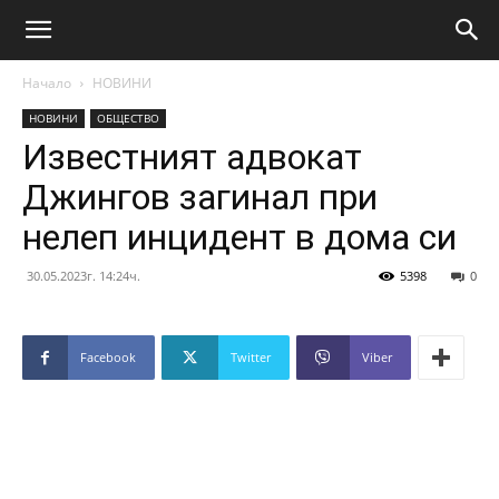
Начало
НОВИНИ
НОВИНИ
ОБЩЕСТВО
Известният адвокат
Джингов загинал при
нелеп инцидент в дома си
30.05.2023г. 14:24ч.
5398
0
Facebook
Twitter
Viber