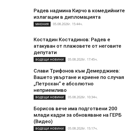
Радев надмина Кирчо в комедийните
излагации в дипломацията
05.08.2026г. 15:44ч.
МНЕНИЯ
Костадин Костадинов: Радев е
атакуван от плажoвете от неговите
депутати
05.08.2026г. 17:45ч.
ВОДЕЩИ НОВИНИ
Слави Трифонов към Демерджиев:
Вашето увъртане и криене по случая
„Петрохан“ е абсолютно
неприемливо
05.08.2026г. 10:34ч.
ВОДЕЩИ НОВИНИ
Борисов вече има подготвени 200
млади кадри за обновяване на ГЕРБ
(Видео)
05.08.2026г. 15:17ч.
ВОДЕЩИ НОВИНИ