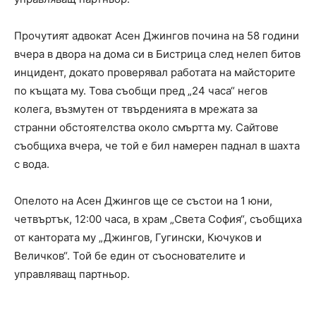
Прочутият адвокат Асен Джингов почина на 58 години
вчера в двора на дома си в Бистрица след нелеп битов
инцидент, докато проверявал работата на майсторите
по къщата му. Това съобщи пред „24 часа“ негов
колега, възмутен от твърденията в мрежата за
странни обстоятелства около смъртта му. Сайтове
съобщиха вчера, че той е бил намерен паднал в шахта
с вода.
Опелото на Асен Джингов ще се състои на 1 юни,
четвъртък, 12:00 часа, в храм „Света София“, съобщиха
от кантората му „Джингов, Гугински, Кючуков и
Величков“. Той бе един от съоснователите и
управляващ партньор.