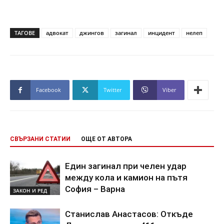
ТАГОВЕ
адвокат
джингов
загинал
инцидент
нелеп
Facebook
Twitter
Viber
СВЪРЗАНИ СТАТИИ
ОЩЕ ОТ АВТОРА
Един загинал при челен удар
между кола и камион на пътя
София – Варна
ЗАКОН И РЕД
Станислав Анастасов: Откъде