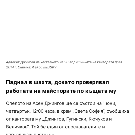
Адвокат Джингов на честването на 20-годишнината на кантората през
2014 г. Снимка: Фейсбук/DGKV
Паднал в шахта, докато проверявал
работата на майсторите по къщата му
Опелото на Асен Джингов ще се състои на 1 юни,
четвъртък, 12:00 часа, в храм „Света София“, съобщиха
от кантората му „Джингов, Гугински, Кючуков и
Величков“. Той бе един от съоснователите и
управляващ партньор.