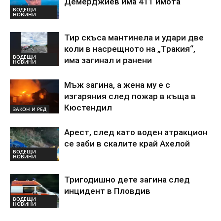
Демерджиев има 411 имота
ВОДЕЩИ
НОВИНИ
Тир скъса мантинела и удари две
коли в насрещното на „Тракия“,
ВОДЕЩИ
има загинал и ранени
НОВИНИ
Мъж загина, а жена му е с
изгаряния след пожар в къща в
Кюстендил
ЗАКОН И РЕД
Арест, след като воден атракцион
се заби в скалите край Ахелой
ВОДЕЩИ
НОВИНИ
Тригодишно дете загина след
инцидент в Пловдив
ВОДЕЩИ
НОВИНИ