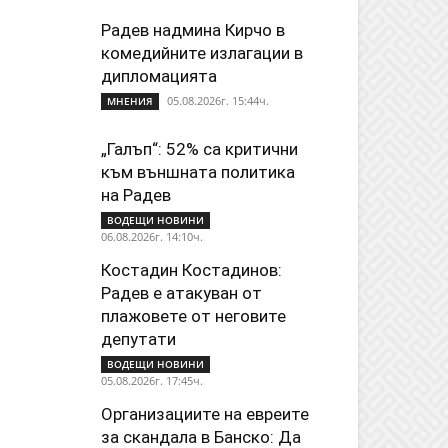
Радев надмина Кирчо в
комедийните излагации в
дипломацията
05.08.2026г. 15:44ч.
МНЕНИЯ
„Галъп“: 52% са критични
към външната политика
на Радев
ВОДЕЩИ НОВИНИ
06.08.2026г. 14:10ч.
Костадин Костадинов:
Радев е атакуван от
плажoвете от неговите
депутати
ВОДЕЩИ НОВИНИ
05.08.2026г. 17:45ч.
Организациите на евреите
за скандала в Банско: Да