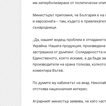
им хиперболизиране от политически опит
Министърът припомня, че България е на 
и еврозоната – там, където е привлекате
сънародници.
„Да, нашият водещ проблем е отпадането 
Украйна. Нашата продукция, произведена 
застрашена от дъмпинг. Солидарността ни
Единственото, което искаме, е да бъде 
производители на храна толкова, колкото
коментира Вътев.
По думите му кабинетът на акад. Николай
отстоява националния интерес.
Аграрният министър заявява, че като час