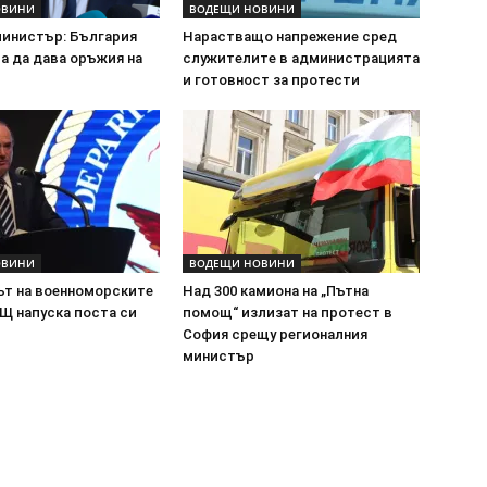
ОВИНИ
ВОДЕЩИ НОВИНИ
министър: България
Нарастващо напрежение сред
а да дава оръжия на
служителите в администрацията
и готовност за протести
ОВИНИ
ВОДЕЩИ НОВИНИ
т на военноморските
Над 300 камиона на „Пътна
Щ напуска поста си
помощ“ излизат на протест в
София срещу регионалния
министър