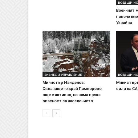
ВОДЕЩИ Н
Военният 
повече ням
Украйна
БИЗНЕС И УПРАВЛЕНИЕ
ВОДЕЩИ Н
Министър Найденов:
Министъръ
Свлачището край Пампорово
сили на СА
още е активно, но няма пряка
опасност за населението