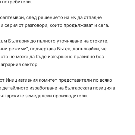
 потребители.
6 септември, след решението на ЕК да отпадне
ни серия от разговори, които продължават и сега.
към България до пълното уточняване на стоките,
нни режими“, подчертава Вътев, допълвайки, че
ното не може да бъде извършено правилно без
 аграрния сектор.
от Инициативния комитет представители по всяко
а детайлното изработване на българската позиция в
ългарските земеделски производители.