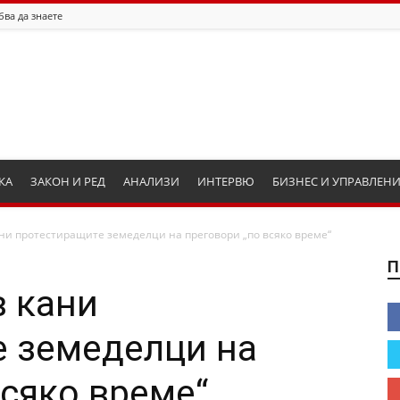
бва да знаете
КА
ЗАКОН И РЕД
АНАЛИЗИ
ИНТЕРВЮ
БИЗНЕС И УПРАВЛЕН
ни протестиращите земеделци на преговори „по всяко време“
П
 кани
е земеделци на
всяко време“