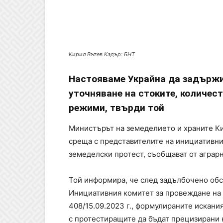
Кирил Вътев Кадър: БНТ
Настояваме Украйна да задържи
уточняване на стоките, количес
режими, твърди той
Министърът на земеделието и храните Ки
среща с представителите на инициативн
земеделски протест, съобщават от аграр
Той информира, че след задълбочено обс
Инициативния комитет за провеждане на 
408/15.09.2023 г., формулираните искани
с протестиращите да бъдат прецизирани к