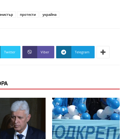
нистър
протести
украйна
Twitter
Viber
Telegram
ОРА