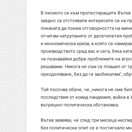
В писмото си към протестиращите Вътев п
заедно са отстоявали интересите си на п
поканата да поема отговорността на мин
отчитам натрупаните от десетилетия про
и икономическа криза, в която се намирам
производството сред вас и сега, бяха ка
че познавайки добре проблемите на агрох
решаваме. Никога не съм се плашил от тр
преодоляване, без да ги заобикалям“, об
Той посочва обаче, че „никога не сме би
последствия от ковид пандемия, война в 
вътрешно-политическа обстановка.
Вътев заявява, че след три месеца неспи
без политически опит се е постигнало мн