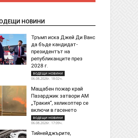
ОДЕЩИ НОВИНИ
Тръмп иска Джей Ди Ванс
да бъде кандидат-
президентът на
републиканците през
2028 г.
ВОДЕЩИ НОВИНИ
06.08.2026г. 18:02ч.
Мащабен пожар край
Пазарджик затвори АМ
„Тракия“, хеликоптер се
включи в гасенето
ВОДЕЩИ НОВИНИ
06.08.2026г. 17:09ч.
Тийнейджърите,