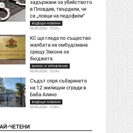
задържани за убийството
в Пловдив, твърдели, че
са „ловци на педофили”
ВОДЕЩИ НОВИНИ
06.08.2026г. 15:53ч.
КС ще гледа по същество
жалбата на омбудсмана
срещу Закона за
бюджета
БИЗНЕС И УПРАВЛЕНИЕ
06.08.2026г. 15:24ч.
Съдът спря събарянето
на 12 жилищни сгради в
Баба Алино
ВОДЕЩИ НОВИНИ
06.08.2026г. 15:00ч.
АЙ-ЧЕТЕНИ