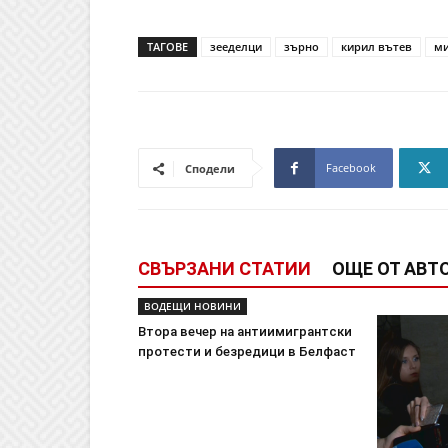
ТАГОВЕ
зееделци
зърно
кирил вътев
ми
Facebook
Сподели
СВЪРЗАНИ СТАТИИ
ОЩЕ ОТ АВТ
ВОДЕЩИ НОВИНИ
Втора вечер на антиимигрантски
протести и безредици в Белфаст