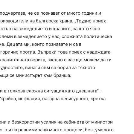
одчертава, че се познават от много години и
роизводители на българска храна. „Трудно приех
истър на земеделието и храните, защото ясно
блеми в земеделието у нас, сложната политическа
е. Децата ми, които познавате и са в
тегорично против. Въпреки това приех с надеждата,
ранителната верига, заедно с вас ще можем да ги
удностите, винаги съм се борил за тяхното
ръща се министърът към бранша.
ли в толкова сложна ситуация като днешната“ –
Украйна, инфлация, пазарна несигурност, крехка
рни и безкористни усилия на кабинета от министри
ого и са реанимирани много процеси, без „умелото