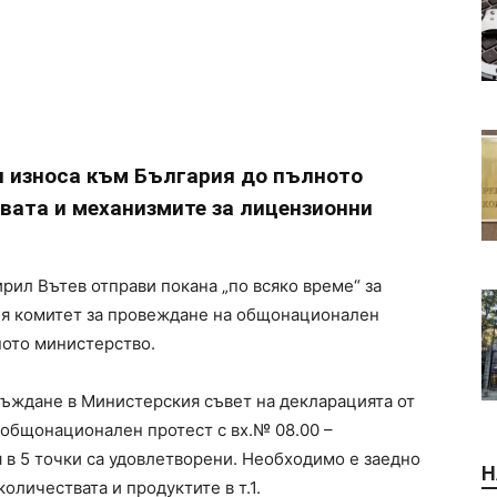
 износа към България до пълното
твата и механизмите за лицензионни
рил Вътев отправи покана „по всяко време“ за
ия комитет за провеждане на общонационален
ното министерство.
ъждане в Министерския съвет на декларацията от
общонационален протест с вх.№ 08.00 –
я в 5 точки са удовлетворени. Необходимо е заедно
Н
оличествата и продуктите в т.1.