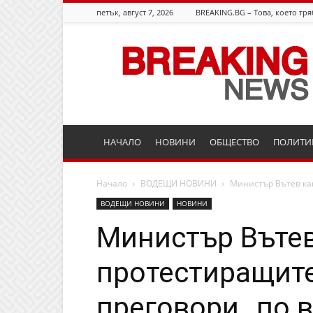
петък, август 7, 2026
BREAKING.BG – Това, което тря
Breaking.bg
НАЧАЛО
НОВИНИ
ОБЩЕСТВО
ПОЛИТИ
Начало
ВОДЕЩИ НОВИНИ
Министър Вътев ка
ВОДЕЩИ НОВИНИ
НОВИНИ
Министър Вътев
протестиращит
преговори „по 