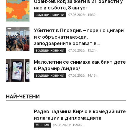
Оранжев код за жеги в 21 области у
нас в събота, 8 август
07.08.2026г. 15:32ч.
ВОДЕЩИ НОВИНИ
Убитият в Пловдив – горен с цигари
и с обръснати вежди,
заподозрените остават в...
07.08.2026г. 15:24ч.
ВОДЕЩИ НОВИНИ
Малолетни се снимаха как бият дете
в Радомир /видео/
07.08.2026г. 14:18ч.
ВОДЕЩИ НОВИНИ
НАЙ-ЧЕТЕНИ
Радев надмина Кирчо в комедийните
излагации в дипломацията
05.08.2026г. 15:44ч.
МНЕНИЯ