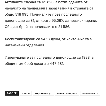
Активните случаи са 49 828, а потвърдените от
началото на пандемията заразявания в страната са
общо 518 995. Починалите през последното
денонощие са 81, от които 95,06% са неваксинирани.
Общият брой на починалите е 21 586.
Хоспитализирани са 5453 души, от които 462 са в
интензивни отделения.
Излекуваните за последното денонощие са 1928, а
общият им брой досега е 447 581.
ТАГОВЕ
вчера
коронавирус
неваксинирани
починалите