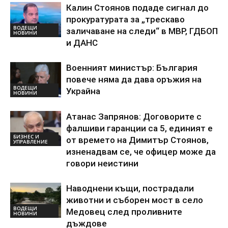
Калин Стоянов подаде сигнал до
прокуратурата за „трескаво
ВОДЕЩИ
заличаване на следи“ в МВР, ГДБОП
НОВИНИ
и ДАНС
Военният министър: България
повече няма да дава оръжия на
ВОДЕЩИ
Украйна
НОВИНИ
Атанас Запрянов: Договорите с
фалшиви гаранции са 5, единият е
БИЗНЕС И
от времето на Димитър Стоянов,
УПРАВЛЕНИЕ
изненадвам се, че офицер може да
говори неистини
Наводнени къщи, пострадали
животни и съборен мост в село
ВОДЕЩИ
Медовец след проливните
НОВИНИ
дъждове