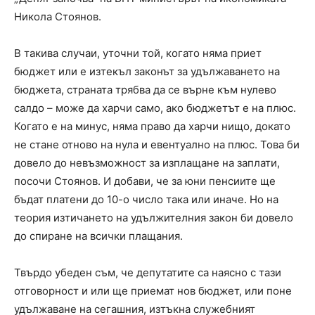
Никола Стоянов.
В такива случаи, уточни той, когато няма приет
бюджет или е изтекъл законът за удължаването на
бюджета, страната трябва да се върне към нулево
салдо – може да харчи само, ако бюджетът е на плюс.
Когато е на минус, няма право да харчи нищо, докато
не стане отново на нула и евентуално на плюс. Това би
довело до невъзможност за изплащане на заплати,
посочи Стоянов. И добави, че за юни пенсиите ще
бъдат платени до 10-о число така или иначе. Но на
теория изтичането на удължителния закон би довело
до спиране на всички плащания.
Твърдо убеден съм, че депутатите са наясно с тази
отговорност и или ще приемат нов бюджет, или поне
удължаване на сегашния, изтъкна служебният