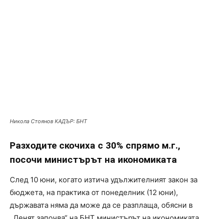
Никола Стоянов КАДЪР: БНТ
Разходите скочиха с 30% спрямо м.г.,
посочи министърът на икономиката
След 10 юни, когато изтича удължителният закон за
бюджета, на практика от понеделник (12 юни),
държавата няма да може да се разплаща, обясни в
„Денят започва“ на БНТ министърът на икономиката