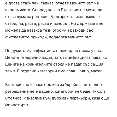
е доста стабилен, гъвкав, отчете министърът на
икономиката. Според него в България не може да
става дума за рецесия. Българската икономика е
стабилна, расте, расте и износът. Но държавата не
можела да навакса тези огромни разходи със
съответните приходи, подчерта министърът.
По думите му инфлацията е рекордно ниска у нас.
Цените генерално падат, затова инфлацията пада, но
цените на хранителните стоки не падат със същия
темп. В отделни категории има спад – олио, масло.
България не изнася оръжие за Украйна, нито едно
разрешение не е дадено, категоричен беше Никола
Стоянов. Изнасяме към държави партньори, каза още
министърът.