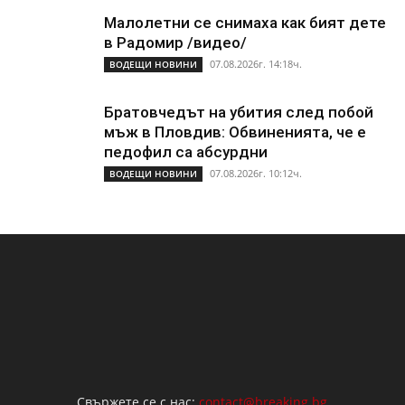
Малолетни се снимаха как бият дете
в Радомир /видео/
07.08.2026г. 14:18ч.
ВОДЕЩИ НОВИНИ
Братовчедът на убития след побой
мъж в Пловдив: Обвиненията, че е
педофил са абсурдни
07.08.2026г. 10:12ч.
ВОДЕЩИ НОВИНИ
Свържете се с нас:
contact@breaking.bg