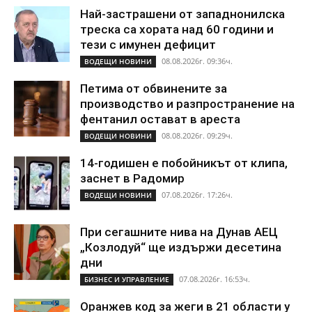
Най-застрашени от западнонилска
треска са хората над 60 години и
тези с имунен дефицит
08.08.2026г. 09:36ч.
ВОДЕЩИ НОВИНИ
Петима от обвинените за
производство и разпространение на
фентанил остават в ареста
08.08.2026г. 09:29ч.
ВОДЕЩИ НОВИНИ
14-годишен е побойникът от клипа,
заснет в Радомир
07.08.2026г. 17:26ч.
ВОДЕЩИ НОВИНИ
При сегашните нива на Дунав АЕЦ
„Козлодуй“ ще издържи десетина
дни
07.08.2026г. 16:53ч.
БИЗНЕС И УПРАВЛЕНИЕ
Оранжев код за жеги в 21 области у