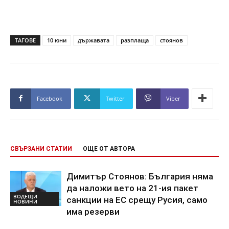
ТАГОВЕ
10 юни
държавата
разплаща
стоянов
Facebook
Twitter
Viber
СВЪРЗАНИ СТАТИИ
ОЩЕ ОТ АВТОРА
Димитър Стоянов: България няма
да наложи вето на 21-ия пакет
ВОДЕЩИ
санкции на ЕС срещу Русия, само
НОВИНИ
има резерви