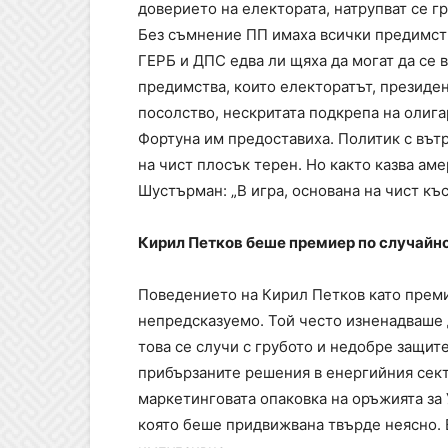
доверието на електората, натрупват се гр
Без съмнение ПП имаха всички предимств
ГЕРБ и ДПС едва ли щяха да могат да се 
предимства, които електоратът, президе
посолство, нескритата подкрепа на олиг
Фортуна им предоставиха. Политик с вътр
на чист плосък терен. Но както казва ам
Шустърман: „В игра, основана на чист къ
Кирил Петков беше премиер по случайнос
Поведението на Кирил Петков като прем
непредсказуемо. Той често изненадваше 
това се случи с грубото и недобре защит
прибързаните решения в енергийния секто
маркетинговата опаковка на оръжията за 
която беше придвижвана твърде неясно. 