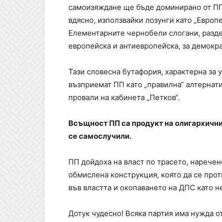
самоизяждане ще бъде доминирано от ПП,
вдясно, използвайки лозунги като „Европ
Елементарните чернобели слогани, разде
европейска и антиевропейска, за демокрац
Тази словесна бутафория, характерна за 
възприемат ПП като „правилна“ алтернати
провали на кабинета „Петков“.
Всъщност ПП са продукт на олигархични
се самослучили.
ПП дойдоха на власт по трасето, наречено
обмислена конструкция, която да се про
във властта и окопаването на ДПС като 
Дотук чудесно! Всяка партия има нужда о