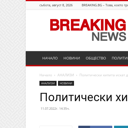
събота, август 8, 2026
BREAKING.BG – Това, което тр
Breaking.bg
НАЧАЛО
НОВИНИ
ОБЩЕСТВО
ПОЛИТИ
Начало
АНАЛИЗИ
Политически хипита искат 
АНАЛИЗИ
НОВИНИ
Политически хи
11.07.2022г. 14:35ч.