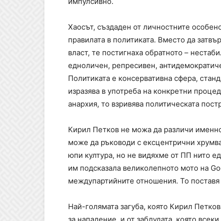
импулсивно.
Хаосът, създаден от личностните особено
правилата в политиката. Вместо да затвър
власт, те постигнаха обратното – нестаб
едноличен, репресивен, антидемократиче
Политиката е консервативна сфера, станд
изразява в употреба на конкретни процед
анархия, то взривява политическата пост
Кирил Петков не можа да различи именно
може да ръководи с ексцентрични хрумва
юпи култура, но не видяхме от ПП нито е
им подсказала великолепното мото на Goo
междупартийните отношения. То поставя
Най-голямата загуба, която Кирил Петков
за нападение, и от заблудата, която всек