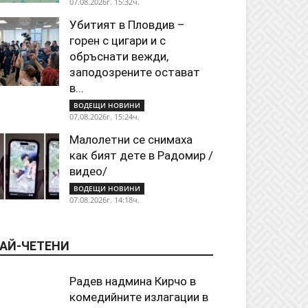
07.08.2026г. 15:32ч.
Убитият в Пловдив –
горен с цигари и с
обръснати вежди,
заподозрените остават
в...
ВОДЕЩИ НОВИНИ
07.08.2026г. 15:24ч.
Малолетни се снимаха
как бият дете в Радомир /
видео/
ВОДЕЩИ НОВИНИ
07.08.2026г. 14:18ч.
АЙ-ЧЕТЕНИ
Радев надмина Кирчо в
комедийните излагации в