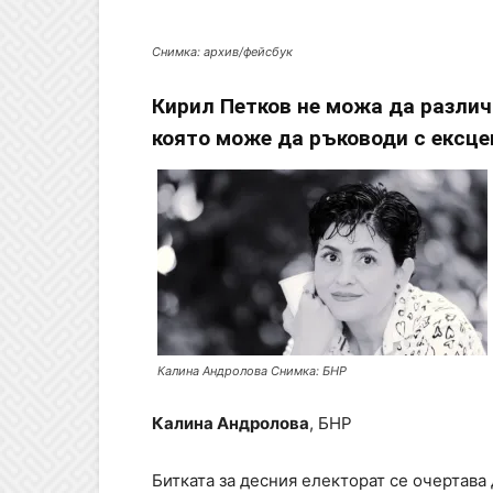
Снимка: архив/фейсбук
Кирил Петков не можа да различ
която може да ръководи с ексц
Калина Андролова Снимка: БНР
Калина Андролова
, БНР
Битката за десния електорат се очертава