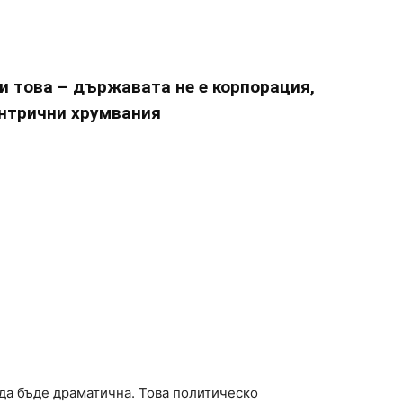
и това – държавата не е корпорация,
ентрични хрумвания
 да бъде драматична. Това политическо