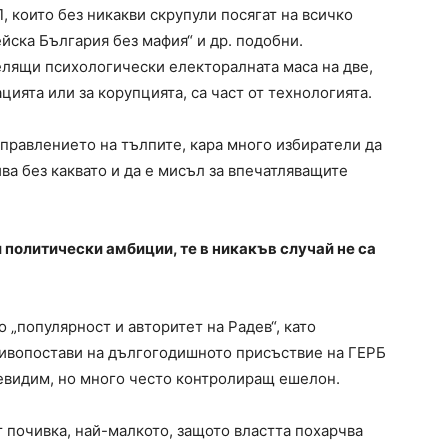
 които без никакви скрупули посягат на всичко
ейска България без мафия“ и др. подобни.
лящи психологически електоралната маса на две,
ията или за корупцията, са част от технологията.
управлението на тълпите, кара много избиратели да
ва без каквато и да е мисъл за впечатляващите
 политически амбиции, те в никакъв случай не са
 „популярност и авторитет на Радев“, като
тивопостави на дългогодишното присъствие на ГЕРБ
невидим, но много често контролиращ ешелон.
т почивка, най-малкото, защото властта похарчва