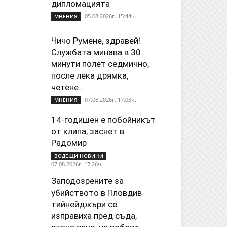
дипломацията
05.08.2026г. 15:44ч.
МНЕНИЯ
Чичо Румене, здравей!
Службата минава в 30
минути полет седмично,
после лека дрямка,
четене...
07.08.2026г. 17:03ч.
МНЕНИЯ
14-годишен е побойникът
от клипа, заснет в
Радомир
ВОДЕЩИ НОВИНИ
07.08.2026г. 17:26ч.
Заподозрените за
убийството в Пловдив
тийнейджъри се
изправиха пред съда,