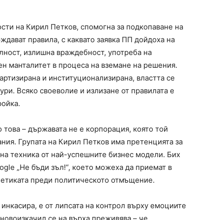
сти на Кирил Петков, спомогна за подкопаване на
ждават правила, с каквато заявка ПП дойдоха на
илност, излишна враждебност, употреба на
н манталитет в процеса на вземане на решения.
артизирана и институционализирана, властта се
ури. Всяко своеволие и излизане от правилата е
ройка.
 това – държавата не е корпорация, която той
ния. Групата на Кирил Петков има претенцията за
дна техника от най-успешните бизнес модели. Бих
gle „Не бъди зъл!“, което можеха да приемат в
 етиката преди политическото отмъщение.
 инкасира, е от липсата на контрол върху емоциите
и новоизкачил се на върха преживява – че