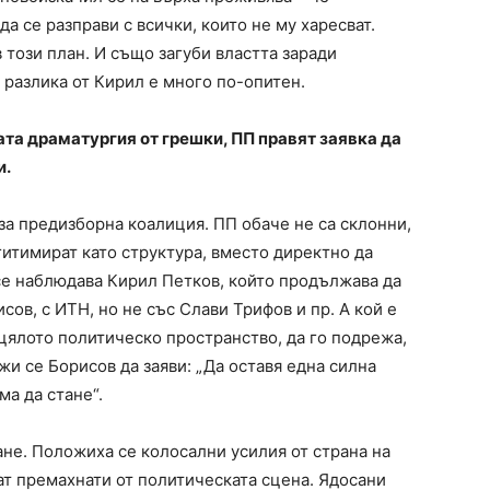
а се разправи с всички, които не му харесват.
 този план. И също загуби властта заради
 разлика от Кирил е много по-опитен.
та драматургия от грешки, ПП правят заявка да
и.
 за предизборна коалиция. ПП обаче не са склонни,
егитимират като структура, вместо директно да
 се наблюдава Кирил Петков, който продължава да
исов, с ИТН, но не със Слави Трифов и пр. А кой е
цялото политическо пространство, да го подрежа,
ложи се Борисов да заяви: „Да оставя една силна
ма да стане“.
не. Положиха се колосални усилия от страна на
т премахнати от политическата сцена. Ядосани