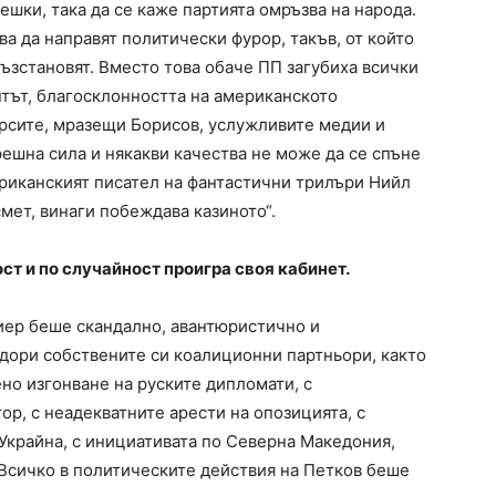
ешки, така да се каже партията омръзва на народа.
а да направят политически фурор, такъв, от който
възстановят. Вместо това обаче ПП загубиха всички
нтът, благосклонността на американското
арсите, мразещи Борисов, услужливите медии и
ешна сила и някакви качества не може да се спъне
ериканският писател на фантастични трилъри Нийл
смет, винаги побеждава казиното“.
т и по случайност проигра своя кабинет.
иер беше скандално, авантюристично и
дори собствените си коалиционни партньори, както
ено изгонване на руските дипломати, с
р, с неадекватните арести на опозицията, с
Украйна, с инициативата по Северна Македония,
Всичко в политическите действия на Петков беше