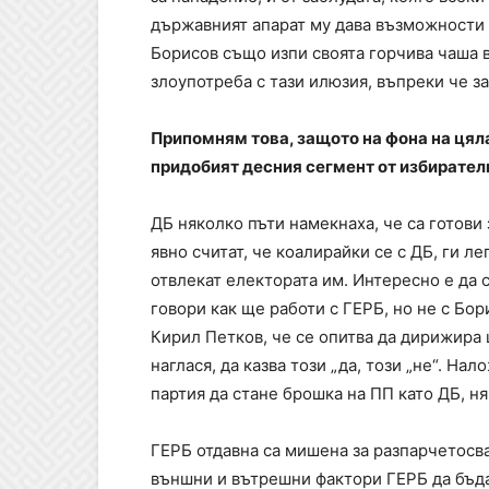
държавният апарат му дава възможности д
Борисов също изпи своята горчива чаша в
злоупотреба с тази илюзия, въпреки че за
Припомням това, защото на фона на цяла
придобият десния сегмент от избирател
ДБ няколко пъти намекнаха, че са готови
явно считат, че коалирайки се с ДБ, ги л
отвлекат електората им. Интересно е да
говори как ще работи с ГЕРБ, но не с Бор
Кирил Петков, че се опитва да дирижира 
наглася, да казва този „да, този „не“. На
партия да стане брошка на ПП като ДБ, ня
ГЕРБ отдавна са мишена за разпарчетосва
външни и вътрешни фактори ГЕРБ да бъда