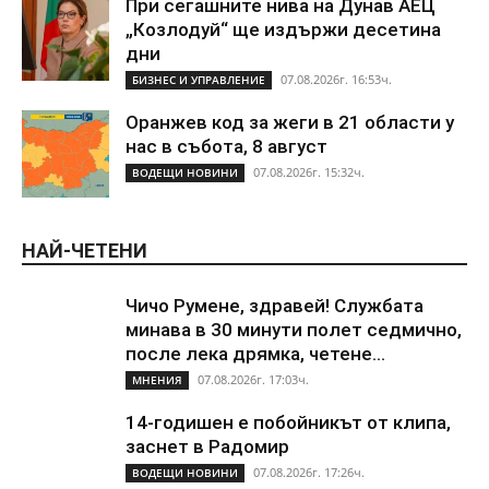
При сегашните нива на Дунав АЕЦ
„Козлодуй“ ще издържи десетина
дни
07.08.2026г. 16:53ч.
БИЗНЕС И УПРАВЛЕНИЕ
Оранжев код за жеги в 21 области у
нас в събота, 8 август
07.08.2026г. 15:32ч.
ВОДЕЩИ НОВИНИ
НАЙ-ЧЕТЕНИ
Чичо Румене, здравей! Службата
минава в 30 минути полет седмично,
после лека дрямка, четене...
07.08.2026г. 17:03ч.
МНЕНИЯ
14-годишен е побойникът от клипа,
заснет в Радомир
07.08.2026г. 17:26ч.
ВОДЕЩИ НОВИНИ