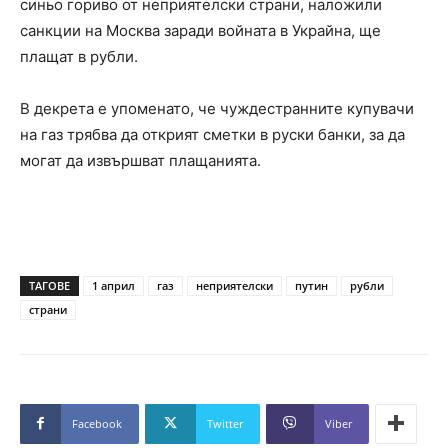
синьо гориво от неприятелски страни, наложили
санкции на Москва заради войната в Украйна, ще
плащат в рубли.
В декрета е упоменато, че чуждестранните купувачи
на газ трябва да открият сметки в руски банки, за да
могат да извършват плащанията.
ТАГОВЕ
1 април
газ
неприятелски
путин
рубли
страни
Facebook
Twitter
Viber