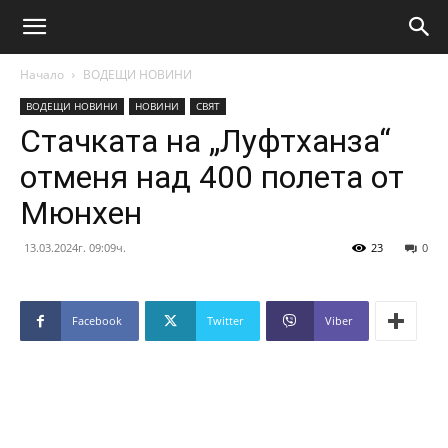
Начало
ВОДЕЩИ НОВИНИ
ВОДЕЩИ НОВИНИ
НОВИНИ
СВЯТ
Стачката на „Луфтханза“
отменя над 400 полета от
Мюнхен
13.03.2024г. 09:09ч.
23
0
Facebook
Twitter
Viber