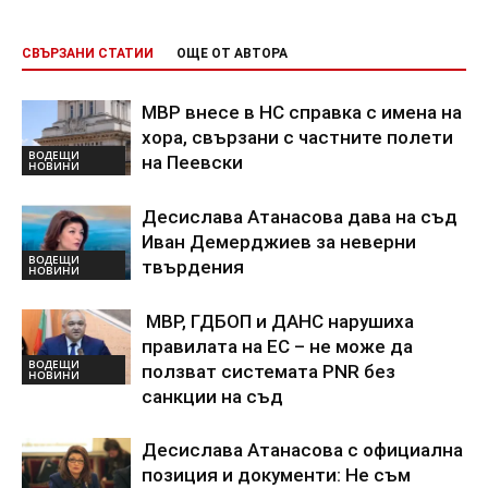
СВЪРЗАНИ СТАТИИ
ОЩЕ ОТ АВТОРА
МВР внесе в НС справка с имена на
хора, свързани с частните полети
ВОДЕЩИ
на Пеевски
НОВИНИ
Десислава Атанасова дава на съд
Иван Демерджиев за неверни
ВОДЕЩИ
твърдения
НОВИНИ
МВР, ГДБОП и ДАНС нарушиха
правилата на ЕС – не може да
ВОДЕЩИ
ползват системата PNR без
НОВИНИ
санкции на съд
Десислава Атанасова с официална
позиция и документи: Не съм