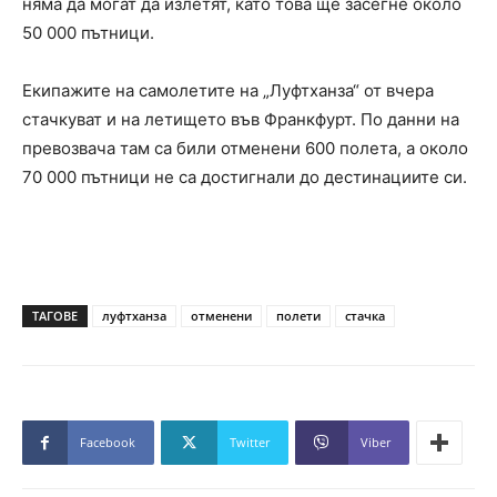
няма да могат да излетят, като това ще засегне около
50 000 пътници.
Екипажите на самолетите на „Луфтханза“ от вчера
стачкуват и на летището във Франкфурт. По данни на
превозвача там са били отменени 600 полета, а около
70 000 пътници не са достигнали до дестинациите си.
ТАГОВЕ
луфтханза
отменени
полети
стачка
Facebook
Twitter
Viber