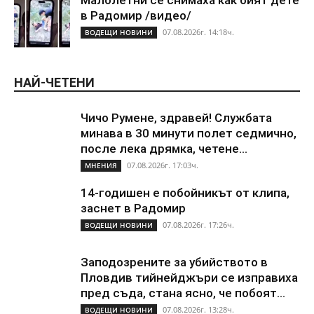
Малолетни се снимаха как бият дете
в Радомир /видео/
07.08.2026г. 14:18ч.
ВОДЕЩИ НОВИНИ
НАЙ-ЧЕТЕНИ
Чичо Румене, здравей! Службата
минава в 30 минути полет седмично,
после лека дрямка, четене...
07.08.2026г. 17:03ч.
МНЕНИЯ
14-годишен е побойникът от клипа,
заснет в Радомир
07.08.2026г. 17:26ч.
ВОДЕЩИ НОВИНИ
Заподозрените за убийството в
Пловдив тийнейджъри се изправиха
пред съда, стана ясно, че побоят...
07.08.2026г. 13:28ч.
ВОДЕЩИ НОВИНИ