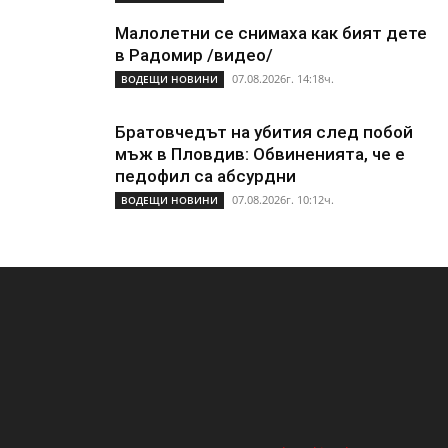
Малолетни се снимаха как бият дете
в Радомир /видео/
07.08.2026г. 14:18ч.
ВОДЕЩИ НОВИНИ
Братовчедът на убития след побой
мъж в Пловдив: Обвиненията, че е
педофил са абсурдни
07.08.2026г. 10:12ч.
ВОДЕЩИ НОВИНИ