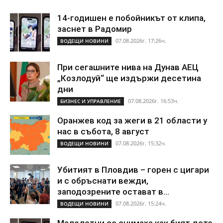
14-годишен е побойникът от клипа,
заснет в Радомир
07.08.2026г. 17:26ч.
ВОДЕЩИ НОВИНИ
При сегашните нива на Дунав АЕЦ
„Козлодуй“ ще издържи десетина
дни
07.08.2026г. 16:53ч.
БИЗНЕС И УПРАВЛЕНИЕ
Оранжев код за жеги в 21 области у
нас в събота, 8 август
07.08.2026г. 15:32ч.
ВОДЕЩИ НОВИНИ
Убитият в Пловдив – горен с цигари
и с обръснати вежди,
заподозрените остават в...
07.08.2026г. 15:24ч.
ВОДЕЩИ НОВИНИ