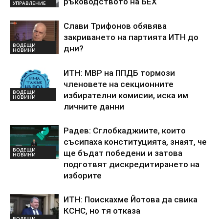
ръководството на БЕХ
УПРАВЛЕНИЕ
Слави Трифонов обявява
закриването на партията ИТН до
ВОДЕЩИ
дни?
НОВИНИ
ИТН: МВР на ППДБ тормози
членовете на секционните
ВОДЕЩИ
избирателни комисии, иска им
НОВИНИ
личните данни
Радев: Сглобкаджиите, които
съсипаха конституцията, знаят, че
ВОДЕЩИ
ще бъдат победени и затова
НОВИНИ
подготвят дискредитирането на
изборите
ИТН: Поискахме Йотова да свика
КСНС, но тя отказа
ВОДЕЩИ