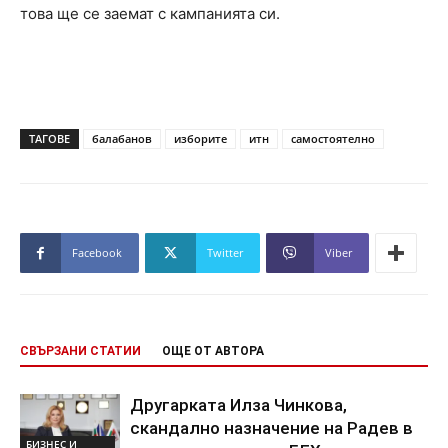
това ще се заемат с кампанията си.
ТАГОВЕ
балабанов
изборите
итн
самостоятелно
Facebook
Twitter
Viber
СВЪРЗАНИ СТАТИИ
ОЩЕ ОТ АВТОРА
Другарката Илза Чинкова,
скандално назначение на Радев в
БИЗНЕС И