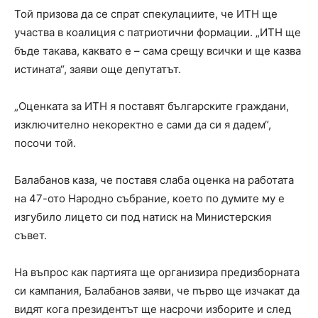
Той призова да се спрат спекулациите, че ИТН ще
участва в коалиция с патриотични формации. „ИТН ще
бъде такава, каквато е – сама срещу всички и ще казва
истината“, заяви още депутатът.
„Оценката за ИТН я поставят българските граждани,
изключително некоректно е сами да си я дадем“,
посочи той.
Балабанов каза, че поставя слаба оценка на работата
на 47-ото Народно събрание, което по думите му е
изгубило лицето си под натиск на Министерския
съвет.
На въпрос как партията ще организира предизборната
си кампания, Балабанов заяви, че първо ще изчакат да
видят кога президентът ще насрочи изборите и след