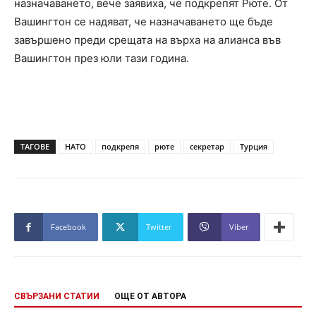
назначаването, вече заявиха, че подкрепят Рюте. От
Вашингтон се надяват, че назначаването ще бъде
завършено преди срещата на върха на алианса във
Вашингтон през юли тази година.
ТАГОВЕ
НАТО
подкрепя
рюте
секретар
Турция
Facebook
Twitter
Viber
СВЪРЗАНИ СТАТИИ
ОЩЕ ОТ АВТОРА