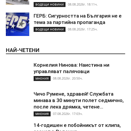
08.08.2026г. 18:11ч.
ВОДЕЩИ НОВИНИ
ГЕРБ: Сигурността на България не е
тема за партийна пропаганда
08.08.2026г. 17:25ч.
ВОДЕЩИ НОВИНИ
НАЙ-ЧЕТЕНИ
Корнелия Нинова: Наистина ни
управляват палячовци
08.08.2026г. 20:50ч.
МНЕНИЯ
Чичо Румене, здравей! Службата
минава в 30 минути полет седмично,
после лека дрямка, четене...
07.08.2026г. 17:03ч.
МНЕНИЯ
14-годишен е побойникът от клипа,