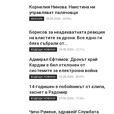
Корнелия Нинова: Наистина ни
управляват палячовци
08.08.2026г. 20:50ч.
МНЕНИЯ
Борисов за неадекватната реакция
на властите за дрона: Все едно ги
бяха събрали от...
09.08.2026г. 12:11ч.
ВОДЕЩИ НОВИНИ
Адмирал Ефтимов: Дронът край
Кардам е бил отклонен от
системите за електронна война
09.08.2026г. 09:55ч.
ВОДЕЩИ НОВИНИ
14-годишен е побойникът от клипа,
заснет в Радомир
07.08.2026г. 17:26ч.
ВОДЕЩИ НОВИНИ
Чичо Румене, здравей! Службата