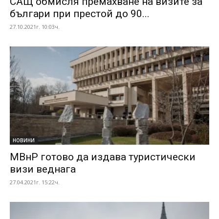
САЩ обмисля премахване на визите за
българи при престой до 90...
27.10.2021г. 10:03ч.
НОВИНИ
МВнР готово да издава туристически
визи веднага
27.04.2021г. 15:22ч.