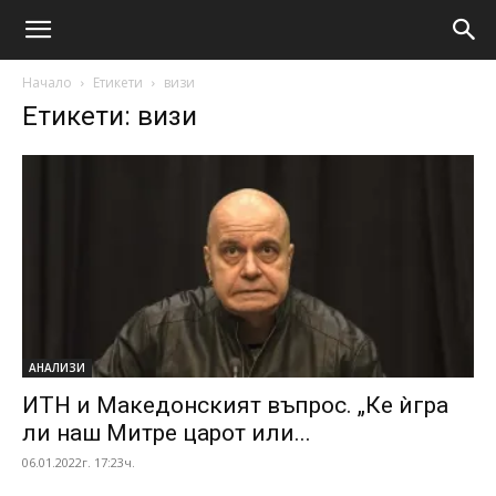
Начало
Етикети
визи
Етикети: визи
АНАЛИЗИ
ИТН и Македонският въпрос. „Ке ѝгра
ли наш Митре царот или...
06.01.2022г. 17:23ч.