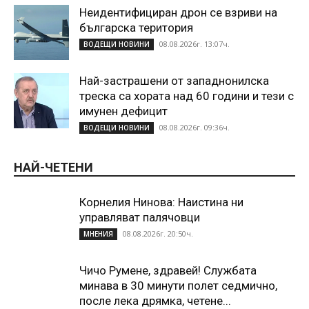
Неидентифициран дрон се взриви на
българска територия
08.08.2026г. 13:07ч.
ВОДЕЩИ НОВИНИ
Най-застрашени от западнонилска
треска са хората над 60 години и тези с
имунен дефицит
08.08.2026г. 09:36ч.
ВОДЕЩИ НОВИНИ
НАЙ-ЧЕТЕНИ
Корнелия Нинова: Наистина ни
управляват палячовци
08.08.2026г. 20:50ч.
МНЕНИЯ
Чичо Румене, здравей! Службата
минава в 30 минути полет седмично,
после лека дрямка, четене...