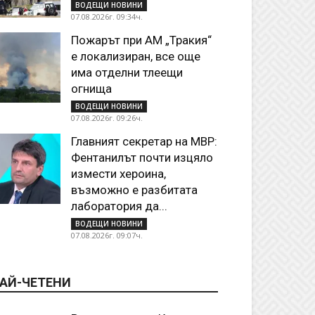
ВОДЕЩИ НОВИНИ
07.08.2026г. 09:34ч.
Пожарът при АМ „Тракия“
е локализиран, все още
има отделни тлеещи
огнища
ВОДЕЩИ НОВИНИ
07.08.2026г. 09:26ч.
Главният секретар на МВР:
Фентанилът почти изцяло
измести хероина,
възможно е разбитата
лаборатория да...
ВОДЕЩИ НОВИНИ
07.08.2026г. 09:07ч.
АЙ-ЧЕТЕНИ