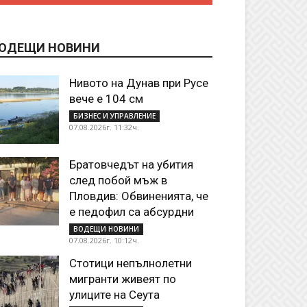
ОДЕЩИ НОВИНИ
Нивото на Дунав при Русе
вече е 104 см
БИЗНЕС И УПРАВЛЕНИЕ
07.08.2026г. 11:32ч.
Братовчедът на убития
след побой мъж в
Пловдив: Обвиненията, че
е педофил са абсурдни
ВОДЕЩИ НОВИНИ
07.08.2026г. 10:12ч.
Стотици непълнолетни
мигранти живеят по
улиците на Сеута