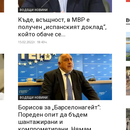
ВОДЕЩИ НОВИНИ
Къде, всъщност, в МВР е
В
получен „испанският доклад“,
който обаче се...
15.02.2022г. 18:43ч.
ВОДЕЩИ НОВИНИ
Борисов за „Барселонагейт“:
Пореден опит да бъдем
шантажирани и
компрометирани. Нямам...