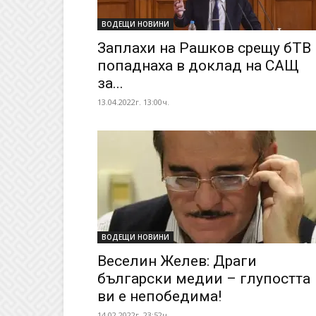
ВОДЕЩИ НОВИНИ
Заплахи на Рашков срещу бТВ
попаднаха в доклад на САЩ
за...
13.04.2022г. 13:00ч.
ВОДЕЩИ НОВИНИ
Веселин Желев: Драги
български медии – глупостта
ви е непобедима!
14.02.2022г. 23:52ч.