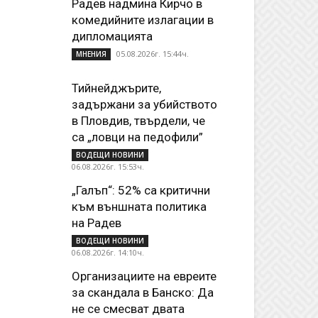
Радев надмина Кирчо в
комедийните излагации в
дипломацията
05.08.2026г. 15:44ч.
МНЕНИЯ
Тийнейджърите,
задържани за убийството
в Пловдив, твърдели, че
са „ловци на педофили”
ВОДЕЩИ НОВИНИ
06.08.2026г. 15:53ч.
„Галъп“: 52% са критични
към външната политика
на Радев
ВОДЕЩИ НОВИНИ
06.08.2026г. 14:10ч.
Организациите на евреите
за скандала в Банско: Да
не се смесват двата