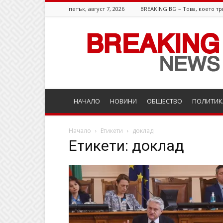
петък, август 7, 2026
BREAKING.BG – Това, което тр
Breaking.bg
НАЧАЛО
НОВИНИ
ОБЩЕСТВО
ПОЛИТИК
Начало
Етикети
доклад
Етикети: доклад