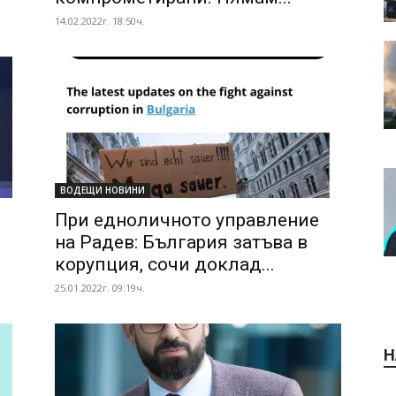
14.02.2022г. 18:50ч.
ВОДЕЩИ НОВИНИ
При едноличното управление
на Радев: България затъва в
корупция, сочи доклад...
25.01.2022г. 09:19ч.
Н