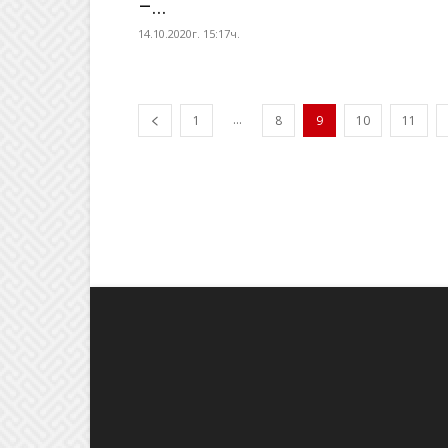
–...
14.10.2020г. 15:17ч.
...
1
8
9
10
11