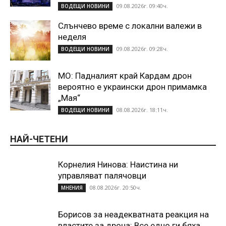
09.08.2026г. 09:40ч.
ВОДЕЩИ НОВИНИ
Слънчево време с локални валежи в
неделя
09.08.2026г. 09:28ч.
ВОДЕЩИ НОВИНИ
МО: Падналият край Кардам дрон
вероятно е украински дрон примамка
„Мая“
08.08.2026г. 18:11ч.
ВОДЕЩИ НОВИНИ
НАЙ-ЧЕТЕНИ
Корнелия Нинова: Наистина ни
управляват палячовци
08.08.2026г. 20:50ч.
МНЕНИЯ
Борисов за неадекватната реакция на
властите за дрона: Все едно ги бяха