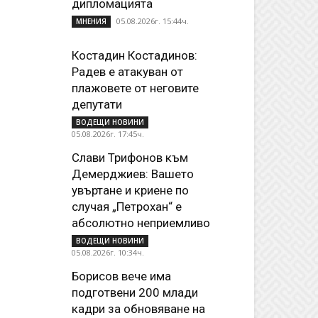
дипломацията
05.08.2026г. 15:44ч.
МНЕНИЯ
Костадин Костадинов:
Радев е атакуван от
плажoвете от неговите
депутати
ВОДЕЩИ НОВИНИ
05.08.2026г. 17:45ч.
Слави Трифонов към
Демерджиев: Вашето
увъртане и криене по
случая „Петрохан“ е
абсолютно неприемливо
ВОДЕЩИ НОВИНИ
05.08.2026г. 10:34ч.
Борисов вече има
подготвени 200 млади
кадри за обновяване на