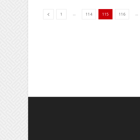
...
...
1
114
115
116