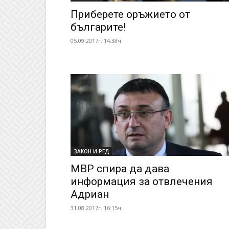
Приберете оръжието от
българите!
05.09.2017г. 14:38ч.
ЗАКОН И РЕД
МВР спира да дава
информация за отвлечения
Адриан
31.08.2017г. 16:15ч.