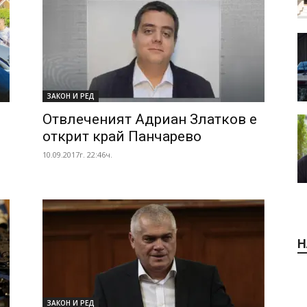
ЗАКОН И РЕД
Отвлеченият Адриан Златков е
открит край Панчарево
10.09.2017г. 22:46ч.
Н
ЗАКОН И РЕД