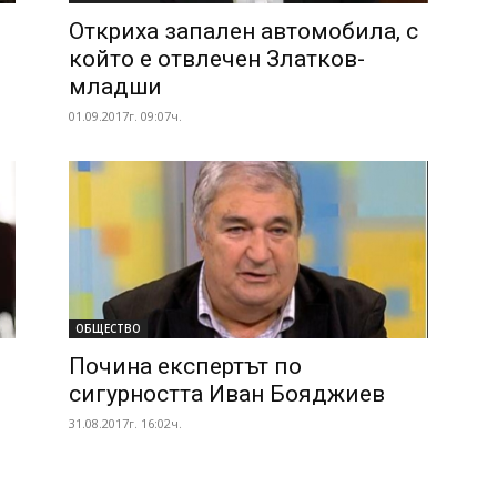
Откриха запален автомобила, с
който е отвлечен Златков-
младши
01.09.2017г. 09:07ч.
ОБЩЕСТВО
Почина експертът по
сигурността Иван Бояджиев
31.08.2017г. 16:02ч.