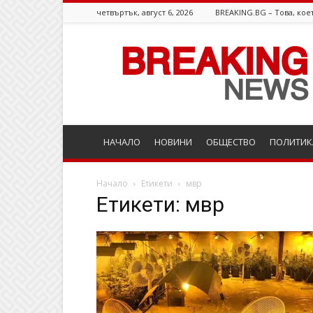
четвъртък, август 6, 2026
BREAKING.BG – Това, коет
Breaking.bg
НАЧАЛО
НОВИНИ
ОБЩЕСТВО
ПОЛИТИК
Начало
Етикети
мвр
Етикети: мвр