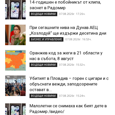
14-годишен е побойникът от клипа,
заснет в Радомир
07.08.2026г. 17:26ч.
ВОДЕЩИ НОВИНИ
При сегашните нива на Дунав АЕЦ
„Козлодуй“ ще издържи десетина дни
07.08.2026г. 16:53ч.
БИЗНЕС И УПРАВЛЕНИЕ
Оранжев код за жеги в 21 области у
нас в събота, 8 август
07.08.2026г. 15:32ч.
ВОДЕЩИ НОВИНИ
Убитият в Пловдив – горен с цигари и с
обръснати вежди, заподозрените
остават в...
07.08.2026г. 15:24ч.
ВОДЕЩИ НОВИНИ
Малолетни се снимаха как бият дете в
Радомир /видео/