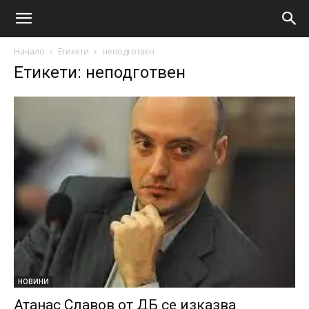
Начало
Етикети
неподготвен
Етикети: неподготвен
НОВИНИ
Атанас Славов от ДБ се изказва