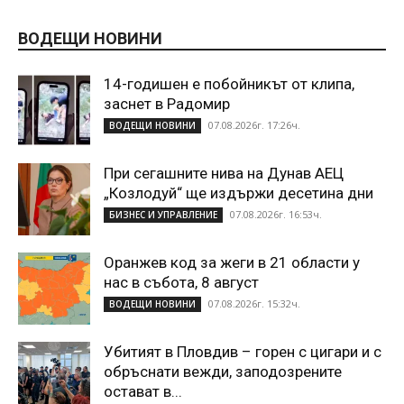
ВОДЕЩИ НОВИНИ
14-годишен е побойникът от клипа,
заснет в Радомир
07.08.2026г. 17:26ч.
ВОДЕЩИ НОВИНИ
При сегашните нива на Дунав АЕЦ
„Козлодуй“ ще издържи десетина дни
07.08.2026г. 16:53ч.
БИЗНЕС И УПРАВЛЕНИЕ
Оранжев код за жеги в 21 области у
нас в събота, 8 август
07.08.2026г. 15:32ч.
ВОДЕЩИ НОВИНИ
Убитият в Пловдив – горен с цигари и с
обръснати вежди, заподозрените
остават в...