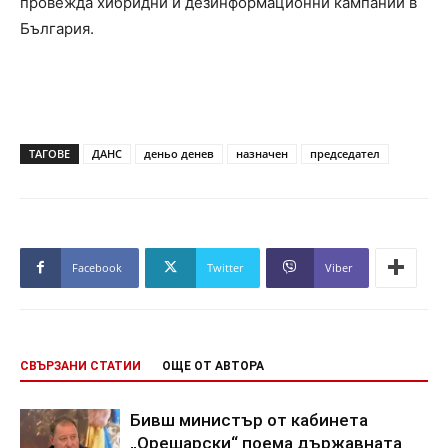
провежда хибридни и дезинформационни кампании в
България.
ТАГОВЕ
ДАНС
деньо денев
назначен
председател
Facebook
Twitter
Viber
СВЪРЗАНИ СТАТИИ
ОЩЕ ОТ АВТОРА
Бивш министър от кабинета
„Орешарски“ поема държавната