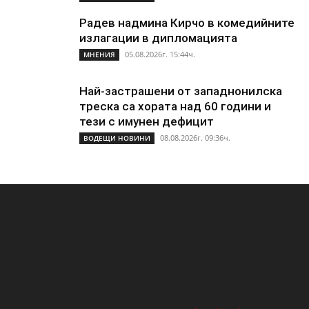
Радев надмина Кирчо в комедийните
излагации в дипломацията
05.08.2026г. 15:44ч.
МНЕНИЯ
Най-застрашени от западнонилска
треска са хората над 60 години и
тези с имунен дефицит
08.08.2026г. 09:36ч.
ВОДЕЩИ НОВИНИ