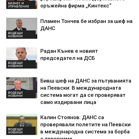
БИЗНЕС И
оръжейна фирма „Кинтекс“
УПРАВЛЕНИЕ
Пламен Тончев бе избран за шеф на
ДАНС
ВОДЕЩИ
НОВИНИ
Радан Кънев е новият
председател на ДСБ
ВОДЕЩИ
НОВИНИ
Бивш шеф на ДАНС за пътуванията
на Пеевски: В международната
ВОДЕЩИ
система могат да се проверяват
НОВИНИ
само издирвани лица
Калин Стоянов: ДАНС са
проверявали полетите на Пеевски
ВОДЕЩИ
в международна система за борба
НОВИНИ
с тероризма