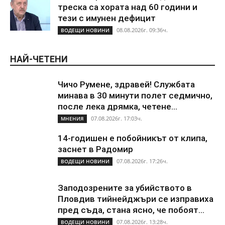
треска са хората над 60 години и
тези с имунен дефицит
08.08.2026г. 09:36ч.
ВОДЕЩИ НОВИНИ
НАЙ-ЧЕТЕНИ
Чичо Румене, здравей! Службата
минава в 30 минути полет седмично,
после лека дрямка, четене...
07.08.2026г. 17:03ч.
МНЕНИЯ
14-годишен е побойникът от клипа,
заснет в Радомир
07.08.2026г. 17:26ч.
ВОДЕЩИ НОВИНИ
Заподозрените за убийството в
Пловдив тийнейджъри се изправиха
пред съда, стана ясно, че побоят...
07.08.2026г. 13:28ч.
ВОДЕЩИ НОВИНИ