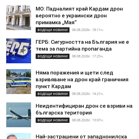
МО: Падналият край Кардам дрон
вероятно е украински дрон
примамка „Мая“
08.08.2026г. 18:11ч.
ВОДЕЩИ НОВИНИ
ГЕРБ: Сигурността на България не е
тема за партийна пропаганда
08.08.2026г. 17:25ч.
ВОДЕЩИ НОВИНИ
Няма поражения и щети след
взривяване на дрон край граничния
пункт Кардам
08.08.2026г. 14:21ч.
ВОДЕЩИ НОВИНИ
Неидентифициран дрон се взриви на
българска територия
08.08.2026г. 13:07ч.
ВОДЕЩИ НОВИНИ
Най-застрашени от западнонилска