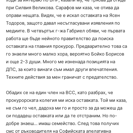
при Силвия Великова. Сарафов ми каза, че отива да
оправи нещата. Видях, че е искал оставката на Ясен
Тодоров, защото давал несъгласувани изявления по
медиите. В четвъртък г-жа Габриел обяви, че първата
работа ще бъде нейното правителство да поиска
оставката на главния прокурор. Предварително това са
го знаели много малко хора, вероятно Бойко Борисов
и още 2-3 души. Много ме изненада позицията на
ДПС, за които винаги съм имал други впечатления.
Техните действия за мен граничат с предателство.
Обадих се на един член на ВСС, като разбрах, че
прокурорската колегия ми иска оставката. Той ми каза,
не съм го чел, дадоха ми го и просто за да можеш да
си подадеш оставката или да те отстраним. Но по-
добре знаеш… имаш семейство. След това получих
смс от ръководителя на Софийската апелативна