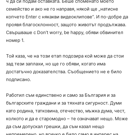
ч да си подам оставката. Беше споменато моето
семейство и ако не го направя, някой ще „натисне
копчето Еnter с някакви видеоклипове“. И по-добре да
проявя благосклонност, защото животът продължава.
Свършваше с Don’t worry, be happy, обяви обвинител
номер 1.
Той каза, че на този етап подозира кой може да стои
зад тези заплахи, но ще го обяви, когато има
достатъчно доказателства. Съобщението не е било
подписано.
Работил съм единствено и само за България и за
българските граждани и за тяхната сигурност. Думи
като родина, татковина, отечество, мъжка дума, чест,
колкото и да е старомодно – те означават нещо. Може
да съм допускал грешки, да съм казал нещо
непремерено, но всичко е било само в интерес на