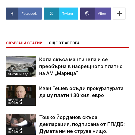
Facebook
Twitter
Viber
СВЪРЗАНИ СТАТИИ
ОЩЕ ОТ АВТОРА
Кола скъса мантинела и се
преобърна в насрещното платно
на АМ „Марица“
ЗАКОН И РЕД
Иван Гешев осъди прокуратурата
да му плати 130 хил. евро
ВОДЕЩИ
НОВИНИ
Тошко Йорданов скъса
декларация, подписана от ПП/ДБ:
ВОДЕЩИ
Думата им не струва нищо.
НОВИНИ