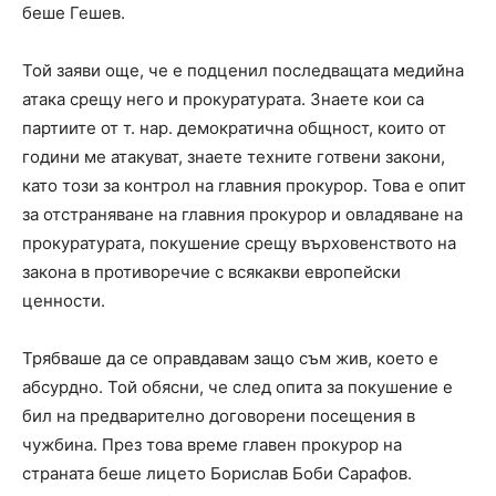
беше Гешев.
Той заяви още, че е подценил последващата медийна
атака срещу него и прокуратурата. Знаете кои са
партиите от т. нар. демократична общност, които от
години ме атакуват, знаете техните готвени закони,
като този за контрол на главния прокурор. Това е опит
за отстраняване на главния прокурор и овладяване на
прокуратурата, покушение срещу върховенството на
закона в противоречие с всякакви европейски
ценности.
Трябваше да се оправдавам защо съм жив, което е
абсурдно. Той обясни, че след опита за покушение е
бил на предварително договорени посещения в
чужбина. През това време главен прокурор на
страната беше лицето Борислав Боби Сарафов.