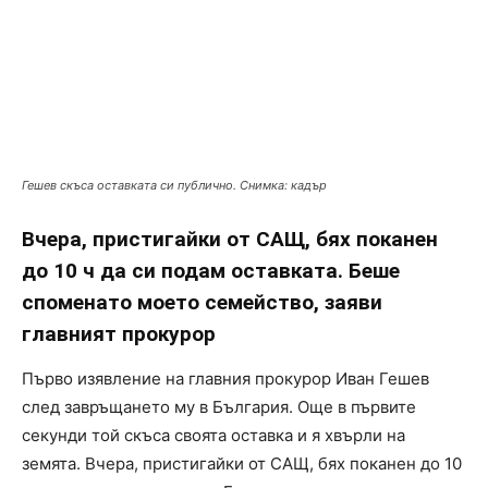
Гешев скъса оставката си публично. Снимка: кадър
Вчера, пристигайки от САЩ, бях поканен
до 10 ч да си подам оставката. Беше
споменато моето семейство, заяви
главният прокурор
Първо изявление на главния прокурор Иван Гешев
след завръщането му в България. Още в първите
секунди той скъса своята оставка и я хвърли на
земята. Вчера, пристигайки от САЩ, бях поканен до 10