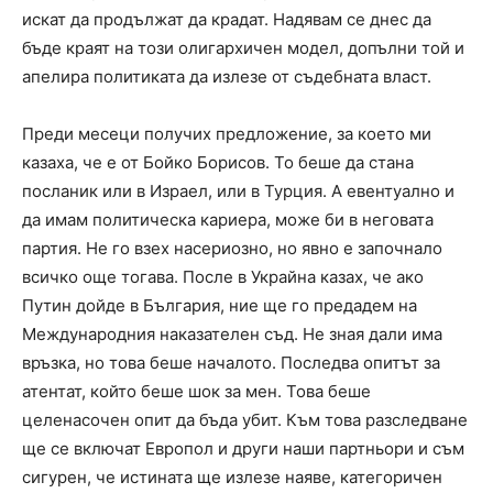
искат да продължат да крадат. Надявам се днес да
бъде краят на този олигархичен модел, допълни той и
апелира политиката да излезе от съдебната власт.
Преди месеци получих предложение, за което ми
казаха, че е от Бойко Борисов. То беше да стана
посланик или в Израел, или в Турция. А евентуално и
да имам политическа кариера, може би в неговата
партия. Не го взех насериозно, но явно е започнало
всичко още тогава. После в Украйна казах, че ако
Путин дойде в България, ние ще го предадем на
Международния наказателен съд. Не зная дали има
връзка, но това беше началото. Последва опитът за
атентат, който беше шок за мен. Това беше
целенасочен опит да бъда убит. Към това разследване
ще се включат Европол и други наши партньори и съм
сигурен, че истината ще излезе наяве, категоричен