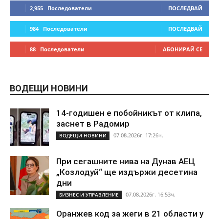
2,955
Последователи
ПОСЛЕДВАЙ
984
Последователи
ПОСЛЕДВАЙ
88
Последователи
АБОНИРАЙ СЕ
ВОДЕЩИ НОВИНИ
14-годишен е побойникът от клипа,
заснет в Радомир
07.08.2026г. 17:26ч.
ВОДЕЩИ НОВИНИ
При сегашните нива на Дунав АЕЦ
„Козлодуй“ ще издържи десетина
дни
07.08.2026г. 16:53ч.
БИЗНЕС И УПРАВЛЕНИЕ
Оранжев код за жеги в 21 области у