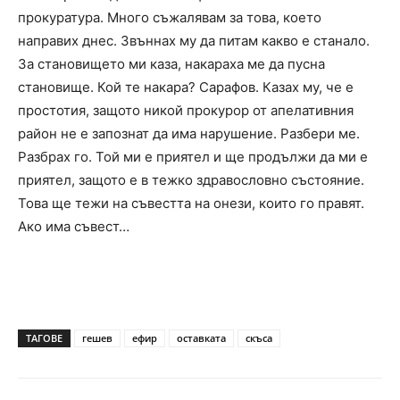
прокуратура. Много съжалявам за това, което
направих днес. Звъннах му да питам какво е станало.
За становището ми каза, накараха ме да пусна
становище. Кой те накара? Сарафов. Казах му, че е
простотия, защото никой прокурор от апелативния
район не е запознат да има нарушение. Разбери ме.
Разбрах го. Той ми е приятел и ще продължи да ми е
приятел, защото е в тежко здравословно състояние.
Това ще тежи на съвестта на онези, които го правят.
Ако има съвест…
ТАГОВЕ
гешев
ефир
оставката
скъса