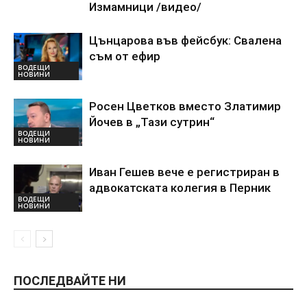
Измамници /видео/
Цънцарова във фейсбук: Свалена
съм от ефир
ВОДЕЩИ
НОВИНИ
Росен Цветков вместо Златимир
Йочев в „Тази сутрин“
ВОДЕЩИ
НОВИНИ
Иван Гешев вече е регистриран в
адвокатската колегия в Перник
ВОДЕЩИ
НОВИНИ
ПОСЛЕДВАЙТЕ НИ