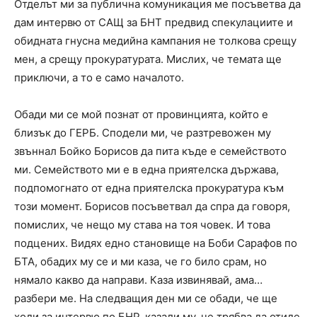
Отделът ми за публична комуникация ме посъветва да
дам интервю от САЩ за БНТ предвид спекулациите и
обидната гнусна медийна кампания не толкова срещу
мен, а срещу прокуратурата. Мислих, че темата ще
приключи, а то е само началото.
Обади ми се мой познат от провинцията, който е
близък до ГЕРБ. Сподели ми, че разтревожен му
звъннал Бойко Борисов да пита къде е семейството
ми. Семейството ми е в една приятелска държава,
подпомогнато от една приятелска прокуратура към
този момент. Борисов посъветвал да спра да говоря,
помислих, че нещо му става на тоя човек. И това
подцених. Видях едно становище на Боби Сарафов по
БТА, обадих му се и ми каза, че го било срам, но
нямало какво да направи. Каза извинявай, ама…
разбери ме. На следващия ден ми се обади, че ще
ходи за интервю по БНР, казали му, че трябва да отиде