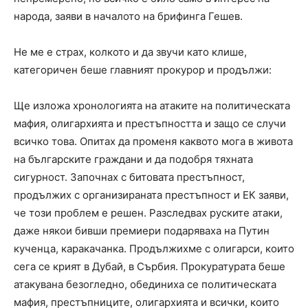
народа, заяви в началото на брифинга Гешев.
Не ме е страх, колкото и да звучи като клише,
категоричен беше главният прокурор и продължи:
Ще изложа хронологията на атаките на политическата
мафия, олигархията и престъпността и защо се случи
всичко това. Опитах да променя каквото мога в живота
на българските граждани и да подобря тяхната
сигурност. Започнах с битовата престъпност,
продължих с организираната престъпност и ЕК заяви,
че този проблем е решен. Разследвах руските атаки,
даже някои бивши премиери подаряваха на Путин
кученца, каракачанка. Продължихме с олигарси, които
сега се крият в Дубай, в Сърбия. Прокуратурата беше
атакувана безогледно, обединиха се политическата
мафия, престъпниците, олигархията и всички, които