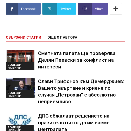
Facebook
Twitter
Viber
СВЪРЗАНИ СТАТИИ
ОЩЕ ОТ АВТОРА
Сметната палата ще проверява
Делян Пеевски за конфликт на
ВОДЕЩИ
интереси
НОВИНИ
Слави Трифонов към Демерджиев:
Вашето увъртане и криене по
ВОДЕЩИ
случая „Петрохан“ е абсолютно
НОВИНИ
неприемливо
ДПС обжалват решението на
правителството да им вземе
ВОДЕЩИ
централата
НОВИНИ