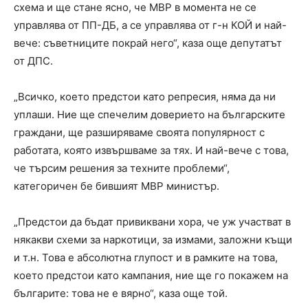
схема и ще стане ясно, че МВР в момента не се
управлява от ПП-ДБ, а се управлява от г-н КОЙ и най-
вече: съветниците покрай него“, каза още депутатът
от ДПС.
„Всичко, което предстои като репресия, няма да ни
уплаши. Ние ще спечелим доверието на българските
граждани, ще разширяваме своята популярност с
работата, която извършваме за тях. И най-вече с това,
че търсим решения за техните проблеми“,
категоричен бе бившият МВР министър.
„Предстои да бъдат привиквани хора, че уж участват в
някакви схеми за наркотици, за измами, заложни къщи
и т.н. Това е абсолютна глупост и в рамките на това,
което предстои като кампания, ние ще го покажем на
българите: това не е вярно“, каза още той.