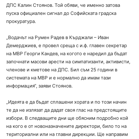
ДПС Калин Стоянов. Той обяви, че именно затова
пуска официален сигнал до Софийската градска
прокуратура.
„Водачът на Румен Радев в Кърджали – Иван
Демерджиев, е провел среща с и.ф. главен секретар
на МВР Георги Кандев, на когото е наредил да бъдат
започнати масови арести на симпатизанти, активисти,
членове и кметове на ДПС. Бил съм 25 години в
системата на МВР и е нормално да имам тази
информация“, заяви Стоянов.
„Идеята е да бъдат сплашени хората и по този начин
те да не излязат да дадат своя глас на предстоящите
избори. В следващите дни ще обясним подробно кой
на кого е от новоназначените директори, било то на
териториални или на главни дирекции. Ще направим