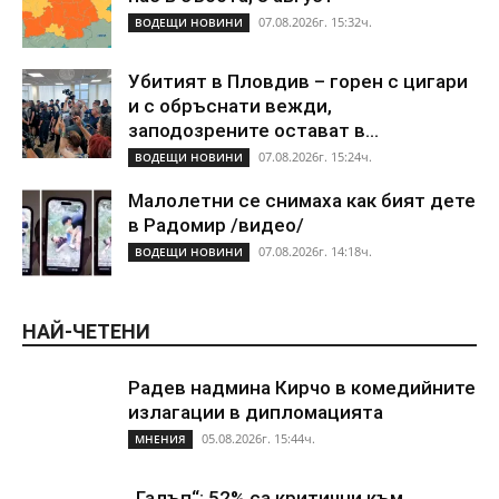
07.08.2026г. 15:32ч.
ВОДЕЩИ НОВИНИ
Убитият в Пловдив – горен с цигари
и с обръснати вежди,
заподозрените остават в...
07.08.2026г. 15:24ч.
ВОДЕЩИ НОВИНИ
Малолетни се снимаха как бият дете
в Радомир /видео/
07.08.2026г. 14:18ч.
ВОДЕЩИ НОВИНИ
НАЙ-ЧЕТЕНИ
Радев надмина Кирчо в комедийните
излагации в дипломацията
05.08.2026г. 15:44ч.
МНЕНИЯ
„Галъп“: 52% са критични към