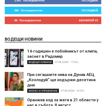
2,955
Последователи
ПОСЛЕДВАЙ
985
Последователи
ПОСЛЕДВАЙ
88
Последователи
АБОНИРАЙ СЕ
ВОДЕЩИ НОВИНИ
14-годишен е побойникът от клипа,
заснет в Радомир
07.08.2026г. 17:26ч.
ВОДЕЩИ НОВИНИ
При сегашните нива на Дунав АЕЦ
„Козлодуй“ ще издържи десетина
дни
07.08.2026г. 16:53ч.
БИЗНЕС И УПРАВЛЕНИЕ
Оранжев код за жеги в 21 области у
нас в събота, 8 август