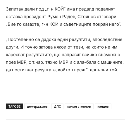
Запитан дали под „г-н КОЙ“ има предвид подалият
оставка президент Румен Радев, Стоянов отговори:
„Вие го казахте, г-н КОЙ и съветниците покрай него“.
„Постепенно се дадоха едни резултати, впоследствие
други. И точно затова някои от тези, на които не им
харесват резултатите, ще направят всичко възможно
през МВР, с т.нар. тяхно МВР и с ала-бала с машините,
да постигнат резултата, който търсят“, допълни той.
ТАГОВЕ
демерджиев
ДПС
калин стоянов
кандев