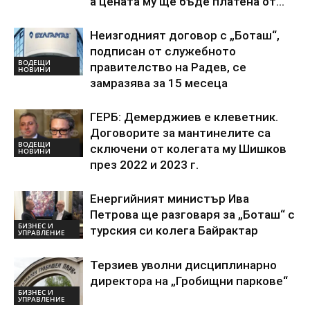
а цената му ще бъде платена от...
Неизгодният договор с „Боташ“,
подписан от служебното
ВОДЕЩИ
правителство на Радев, се
НОВИНИ
замразява за 15 месеца
ГЕРБ: Демерджиев е клеветник.
Договорите за мантинелите са
ВОДЕЩИ
сключени от колегата му Шишков
НОВИНИ
през 2022 и 2023 г.
Енергийният министър Ива
Петрова ще разговаря за „Боташ“ с
БИЗНЕС И
турския си колега Байрактар
УПРАВЛЕНИЕ
Терзиев уволни дисциплинарно
директора на „Гробищни паркове“
БИЗНЕС И
УПРАВЛЕНИЕ