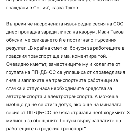
граждани в София“, казва Таков.
Въпреки че насрочената извънредна сесия на СОС
днес пропадна заради липса на кворум, Иван Таков
обясни, че свикването й е постигнало търсения
резултат. „В крайна сметка, бонуси за работещите в
градския транспорт ще има, коментира той. –
Очевидно кметът, заместниците му и колегите от
групата на ПП-ДБ-СС се уплашиха от справедливия
гняв и заплахите на транспортните работници за
стачка и отпуснаха необходимите средства за
автотранспорта и електротранспорта. А можеше
изобщо да не се стига дотук, ако още на миналата
сесия от ПП-ДБ-СС не бяха отрязали необходимите 3
милиона за обещаните бонуси върху заплатите на
работещите в градския транспорт“.