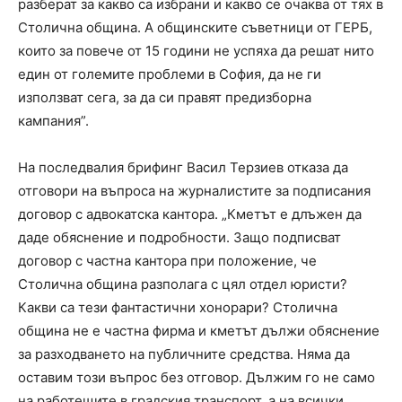
разберат за какво са избрани и какво се очаква от тях в
Столична община. А общинските съветници от ГЕРБ,
които за повече от 15 години не успяха да решат нито
един от големите проблеми в София, да не ги
използват сега, за да си правят предизборна
кампания”.
На последвалия брифинг Васил Терзиев отказа да
отговори на въпроса на журналистите за подписания
договор с адвокатска кантора. „Кметът е длъжен да
даде обяснение и подробности. Защо подписват
договор с частна кантора при положение, че
Столична община разполага с цял отдел юристи?
Какви са тези фантастични хонорари? Столична
община не е частна фирма и кметът дължи обяснение
за разходването на публичните средства. Няма да
оставим този въпрос без отговор. Дължим го не само
на работещите в градския транспорт, а на всички