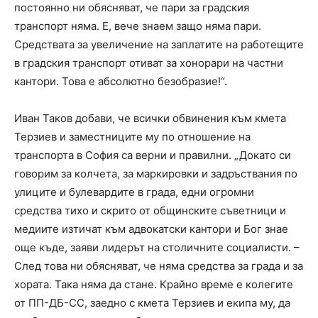
постоянно ни обясняват, че пари за градския
транспорт няма. Е, вече знаем защо няма пари.
Средствата за увеличение на заплатите на работещите
в градския транспорт отиват за хонорари на частни
кантори. Това е абсолютно безобразие!“.
Иван Таков добави, че всички обвинения към кмета
Терзиев и заместниците му по отношение на
транспорта в София са верни и правилни. „Докато си
говорим за колчета, за маркировки и задръствания по
улиците и булевардите в града, едни огромни
средства тихо и скрито от общинските съветници и
медиите изтичат към адвокатски кантори и Бог знае
още къде, заяви лидерът на столичните социалисти. –
След това ни обясняват, че няма средства за града и за
хората. Така няма да стане. Крайно време е колегите
от ПП-ДБ-СС, заедно с кмета Терзиев и екипа му, да