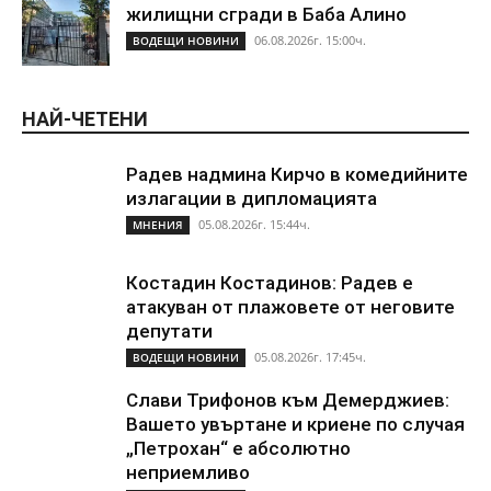
жилищни сгради в Баба Алино
06.08.2026г. 15:00ч.
ВОДЕЩИ НОВИНИ
НАЙ-ЧЕТЕНИ
Радев надмина Кирчо в комедийните
излагации в дипломацията
05.08.2026г. 15:44ч.
МНЕНИЯ
Костадин Костадинов: Радев е
атакуван от плажoвете от неговите
депутати
05.08.2026г. 17:45ч.
ВОДЕЩИ НОВИНИ
Слави Трифонов към Демерджиев:
Вашето увъртане и криене по случая
„Петрохан“ е абсолютно
неприемливо