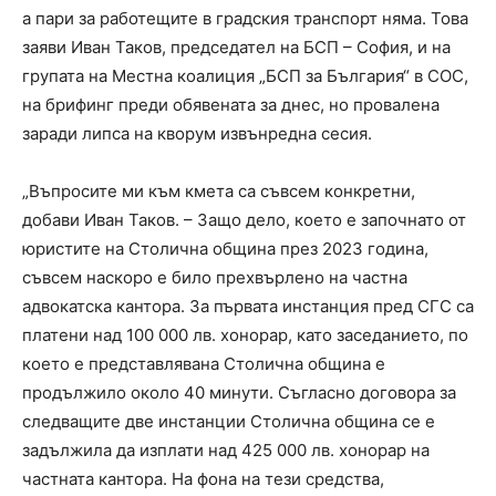
а пари за работещите в градския транспорт няма. Това
заяви Иван Таков, председател на БСП – София, и на
групата на Местна коалиция „БСП за България“ в СОС,
на брифинг преди обявената за днес, но провалена
заради липса на кворум извънредна сесия.
„Въпросите ми към кмета са съвсем конкретни,
добави Иван Таков. – Защо дело, което е започнато от
юристите на Столична община през 2023 година,
съвсем наскоро е било прехвърлено на частна
адвокатска кантора. За първата инстанция пред СГС са
платени над 100 000 лв. хонорар, като заседанието, по
което е представлявана Столична община е
продължило около 40 минути. Съгласно договора за
следващите две инстанции Столична община се е
задължила да изплати над 425 000 лв. хонорар на
частната кантора. На фона на тези средства,