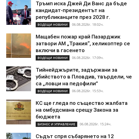
Тръмп иска Джей Ди Ванс да бъде
кандидат-президентът на
републиканците през 2028 г.
06.08.2026г. 18:02ч.
ВОДЕЩИ НОВИНИ
Мащабен пожар край Пазарджик
затвори АМ „Тракия“, хеликоптер се
включи в гасенето
06.08.2026г. 17:09ч.
ВОДЕЩИ НОВИНИ
Тийнейджърите, задържани за
убийството в Пловдив, твърдели, че
са „ловци на педофили”
06.08.2026г. 15:53ч.
ВОДЕЩИ НОВИНИ
КС ще гледа по същество жалбата
на омбудсмана срещу Закона за
бюджета
06.08.2026г. 15:24ч.
БИЗНЕС И УПРАВЛЕНИЕ
Съдът спря събарянето на 12