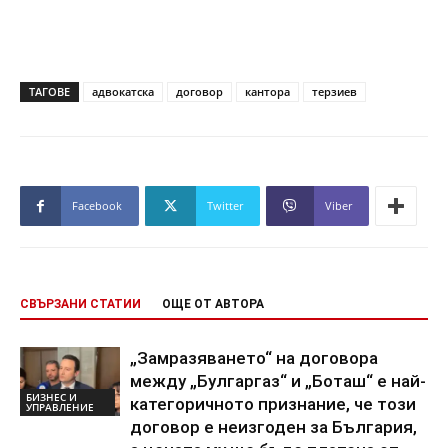
ТАГОВЕ
адвокатска
договор
кантора
терзиев
Facebook
Twitter
Viber
СВЪРЗАНИ СТАТИИ
ОЩЕ ОТ АВТОРА
„Замразяването“ на договора
между „Булгаргаз“ и „Боташ“ е най-
БИЗНЕС И
категоричното признание, че този
УПРАВЛЕНИЕ
договор е неизгоден за България,