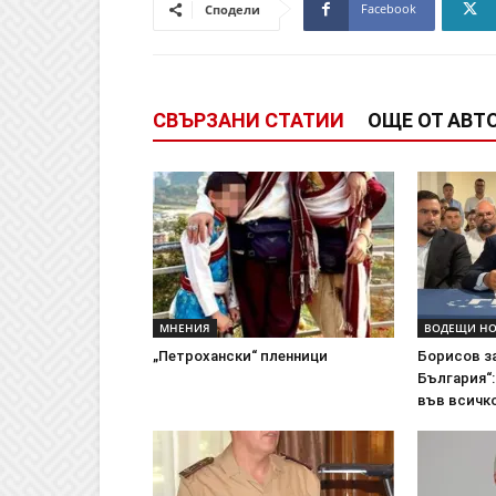
Facebook
Сподели
СВЪРЗАНИ СТАТИИ
ОЩЕ ОТ АВТ
МНЕНИЯ
ВОДЕЩИ Н
„Петрохански“ пленници
Борисов з
България“:
във всичко