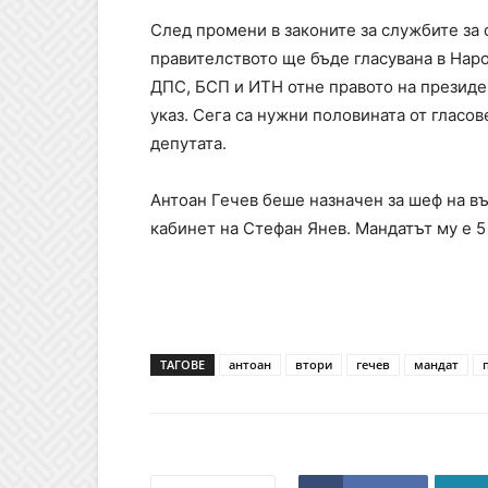
След промени в законите за службите за 
правителството ще бъде гласувана в Нар
ДПС, БСП и ИТН отне правото на президе
указ. Сега са нужни половината от гласо
депутата.
Антоан Гечев беше назначен за шеф на въ
кабинет на Стефан Янев. Мандатът му е 5 г
ТАГОВЕ
антоан
втори
гечев
мандат