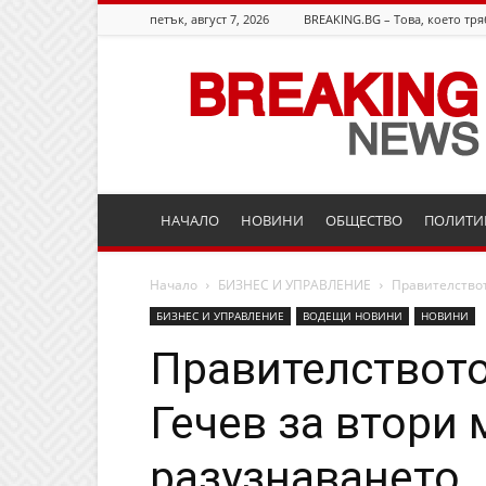
петък, август 7, 2026
BREAKING.BG – Това, което тря
Breaking.bg
НАЧАЛО
НОВИНИ
ОБЩЕСТВО
ПОЛИТИ
Начало
БИЗНЕС И УПРАВЛЕНИЕ
Правителствот
БИЗНЕС И УПРАВЛЕНИЕ
ВОДЕЩИ НОВИНИ
НОВИНИ
Правителството
Гечев за втори
разузнаването