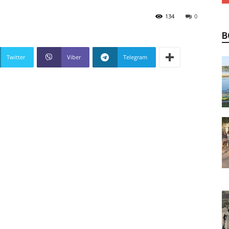
134
0
В
Twitter
Viber
Telegram