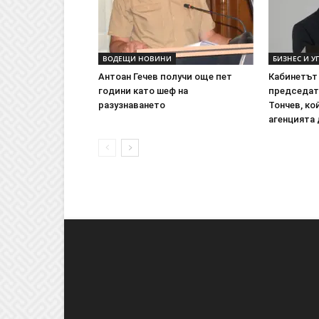
ВОДЕЩИ НОВИНИ
БИЗНЕС И У
Антоан Гечев получи още пет
Кабинетът 
години като шеф на
председат
разузнаването
Тончев, ко
агенцията д