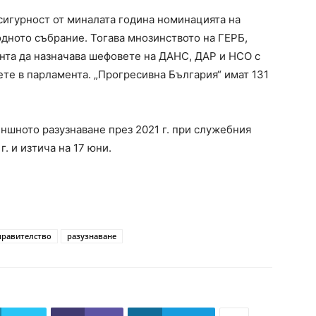
сигурност от миналата година номинацията на
одното събрание. Тогава мнозинството на ГЕРБ,
нта да назначава шефовете на ДАНС, ДАР и НСО с
вете в парламента. „Прогресивна България“ имат 131
ншното разузнаване през 2021 г. при служебния
. и изтича на 17 юни.
правителство
разузнаване