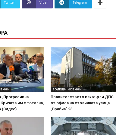
Twitter
Viber
Telegram
ОРА
ОВИНИ
ВОДЕЩИ НОВИНИ
а „Прогресивна
Правителството изхвърли ДПС
 Кризата им е тотална,
от офиса на столичната улица
 (Видео)
„Врабча“ 23