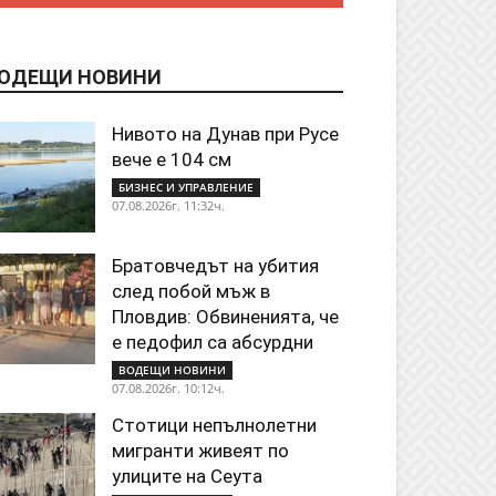
ОДЕЩИ НОВИНИ
Нивото на Дунав при Русе
вече е 104 см
БИЗНЕС И УПРАВЛЕНИЕ
07.08.2026г. 11:32ч.
Братовчедът на убития
след побой мъж в
Пловдив: Обвиненията, че
е педофил са абсурдни
ВОДЕЩИ НОВИНИ
07.08.2026г. 10:12ч.
Стотици непълнолетни
мигранти живеят по
улиците на Сеута