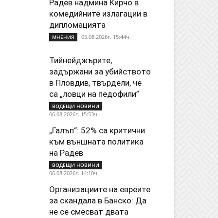
Радев надмина Кирчо в
комедийните излагации в
дипломацията
05.08.2026г. 15:44ч.
МНЕНИЯ
Тийнейджърите,
задържани за убийството
в Пловдив, твърдели, че
са „ловци на педофили”
ВОДЕЩИ НОВИНИ
06.08.2026г. 15:53ч.
„Галъп“: 52% са критични
към външната политика
на Радев
ВОДЕЩИ НОВИНИ
06.08.2026г. 14:10ч.
Организациите на евреите
за скандала в Банско: Да
не се смесват двата