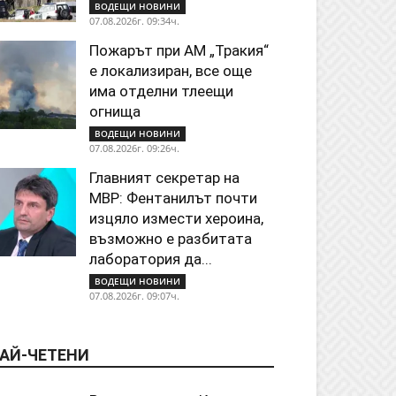
ВОДЕЩИ НОВИНИ
07.08.2026г. 09:34ч.
Пожарът при АМ „Тракия“
е локализиран, все още
има отделни тлеещи
огнища
ВОДЕЩИ НОВИНИ
07.08.2026г. 09:26ч.
Главният секретар на
МВР: Фентанилът почти
изцяло измести хероина,
възможно е разбитата
лаборатория да...
ВОДЕЩИ НОВИНИ
07.08.2026г. 09:07ч.
АЙ-ЧЕТЕНИ