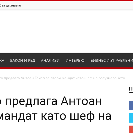
бва да знаете
КА
ЗАКОН И РЕД
АНАЛИЗИ
ИНТЕРВЮ
БИЗНЕС И УПРАВЛЕН
о предлага Антоан Гечев за втори мандат като шеф на разузнаването
П
 предлага Антоан
 мандат като шеф на