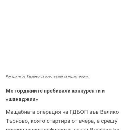
Рокерите от Търново са арестувани за наркотрафик.
Моторджиите пребивали конкуренти и
«шанаджии»
Мащабната операция на ГДБОП във Велико
Търново, която стартира от вчера, е срещу
рокери наркотрафиканти, научи Breaking.bg.