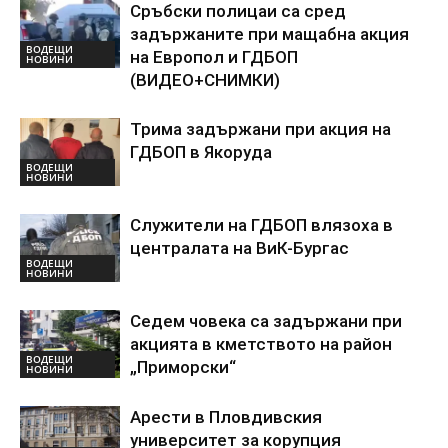
Сръбски полицаи са сред
задържаните при мащабна акция
ВОДЕЩИ
на Европол и ГДБОП
НОВИНИ
(ВИДЕО+СНИМКИ)
Трима задържани при акция на
ГДБОП в Якоруда
ВОДЕЩИ
НОВИНИ
Служители на ГДБОП влязоха в
централата на ВиК-Бургас
ВОДЕЩИ
НОВИНИ
Седем човека са задържани при
акцията в кметството на район
ВОДЕЩИ
„Приморски“
НОВИНИ
Арести в Пловдивския
университет за корупция