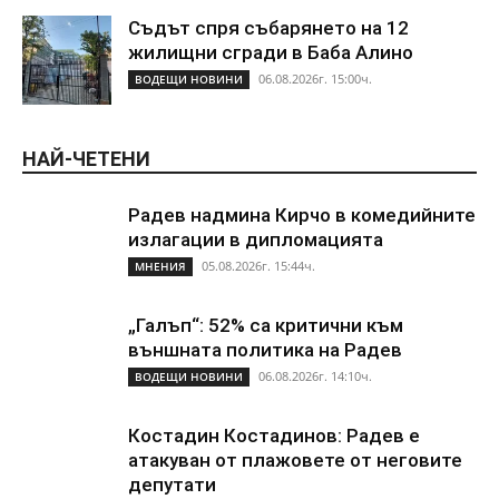
Съдът спря събарянето на 12
жилищни сгради в Баба Алино
06.08.2026г. 15:00ч.
ВОДЕЩИ НОВИНИ
НАЙ-ЧЕТЕНИ
Радев надмина Кирчо в комедийните
излагации в дипломацията
05.08.2026г. 15:44ч.
МНЕНИЯ
„Галъп“: 52% са критични към
външната политика на Радев
06.08.2026г. 14:10ч.
ВОДЕЩИ НОВИНИ
Костадин Костадинов: Радев е
атакуван от плажoвете от неговите
депутати