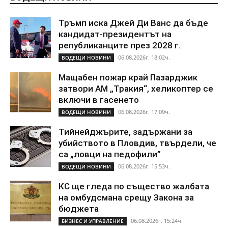
Тръмп иска Джей Ди Ванс да бъде
кандидат-президентът на
републиканците през 2028 г.
06.08.2026г. 18:02ч.
ВОДЕЩИ НОВИНИ
Мащабен пожар край Пазарджик
затвори АМ „Тракия“, хеликоптер се
включи в гасенето
06.08.2026г. 17:09ч.
ВОДЕЩИ НОВИНИ
Тийнейджърите, задържани за
убийството в Пловдив, твърдели, че
са „ловци на педофили”
06.08.2026г. 15:53ч.
ВОДЕЩИ НОВИНИ
КС ще гледа по същество жалбата
на омбудсмана срещу Закона за
бюджета
06.08.2026г. 15:24ч.
БИЗНЕС И УПРАВЛЕНИЕ