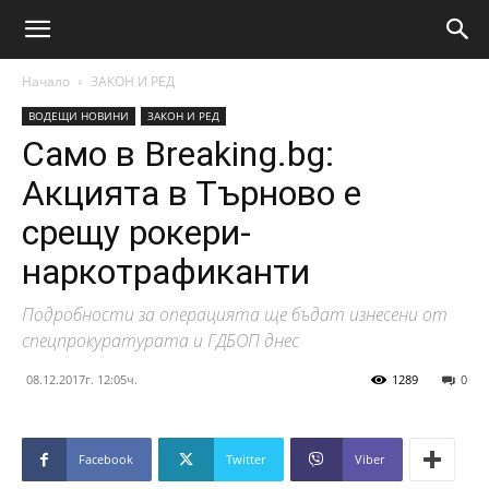
Начало
ЗАКОН И РЕД
ВОДЕЩИ НОВИНИ
ЗАКОН И РЕД
Само в Breaking.bg:
Акцията в Търново е
срещу рокери-
наркотрафиканти
Подробности за операцията ще бъдат изнесени от
спецпрокуратурата и ГДБОП днес
08.12.2017г. 12:05ч.
1289
0
Facebook
Twitter
Viber