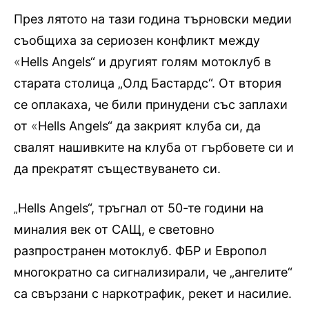
През лятото на тази година търновски медии
съобщиха за сериозен конфликт между
«
Hells Angels“ и другият голям мотоклуб в
старата столица „Олд Бастардс“. От втория
се оплакаха, че били принудени със заплахи
от
«
Hells Angels“ да закрият клуба си, да
свалят нашивките на клуба от гърбовете си и
да прекратят съществуването си.
Hells Angels“, тръгнал от 50-те години на
„
миналия век от САЩ, е световно
разпространен мотоклуб. ФБР и Европол
многократно са сигнализирали, че „ангелите“
са свързани с наркотрафик, рекет и насилие.