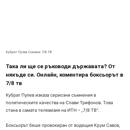
Кубрат Пулев Снимка: 7/8 ТВ
Така ли ще се ръководи държавата? От
някъде си. Онлайн, коментира боксьорът в
7/8 тв
Кубрат Пулев изказа сериозни съмнения в
политическите качества на Слави Трифонов. Това
стана в самата телевизия на ИТН – „7/8 ТВ“.
Боксьорът беше провокиран от водещия Крум Савов,