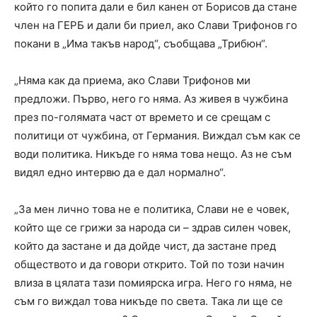
който го попита дали е бил канен от Борисов да стане
член на ГЕРБ и дали би приел, ако Слави Трифонов го
покани в „Има такъв народ“, съобщава „Трибюн“.
„Няма как да приема, ако Слави Трифонов ми
предложи. Първо, него го няма. Аз живея в чужбина
през по-голямата част от времето и се срещам с
политици от чужбина, от Германия. Виждал съм как се
води политика. Никъде го няма това нещо. Аз не съм
видял едно интервю да е дал нормално“.
„За мен лично това не е политика, Слави не е човек,
който ще се грижи за народа си – здрав силен човек,
който да застане и да дойде чист, да застане пред
обществото и да говори открито. Той по този начин
влиза в цялата тази помиярска игра. Него го няма, не
съм го виждал това никъде по света. Така ли ще се