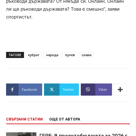
ръководи държавата? От някъде си. Онлайн. Онлайн
ли ще ръководи държавата? Това е смешно“, заяви
спортистът.
ТАГОВЕ
кубрат
народа
пулев
слави
Facebook
Twitter
Viber
СВЪРЗАНИ СТАТИИ
ОЩЕ ОТ АВТОРА
ГЕРБ: В проектобюджета за 2026 г.