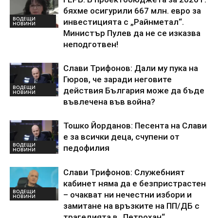
бяхме осигурили 667 млн. евро за
ВОДЕЩИ
инвестицията с „Райнметал“.
НОВИНИ
Министър Пулев да не се изказва
неподготвен!
Слави Трифонов: Дали му пука на
Гюров, че заради неговите
ВОДЕЩИ
действия България може да бъде
НОВИНИ
въвлечена във война?
Тошко Йорданов: Песента на Слави
е за всички деца, счупени от
ВОДЕЩИ
педофилия
НОВИНИ
Слави Трифонов: Служебният
кабинет няма да е безпристрастен
ВОДЕЩИ
– очакват ни нечестни избори и
НОВИНИ
замитане на връзките на ПП/ДБ с
трагедията в „Петрохан“