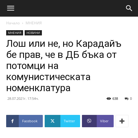
Начало
МНЕНИЯ
МНЕНИЯ
НОВИНИ
Лош или не, но Карадайъ
бе прав, че в ДБ бъка от
потомци на
комунистическата
номенклатура
28.07.2021г. 17:54ч.
638
0
Facebook
Twitter
Viber