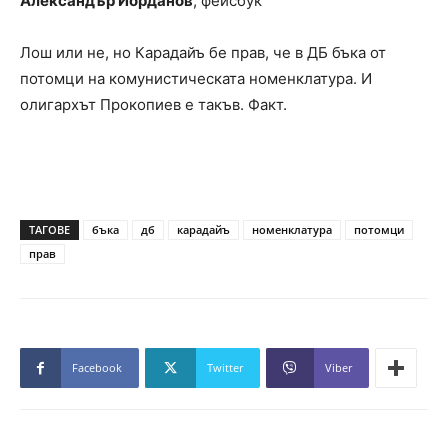
Александър Йорданов
, фейсбук
Лош или не, но Карадайъ бе прав, че в ДБ бъка от
потомци на комунистическата номенклатура. И
олигархът Прокопиев е такъв. Факт.
ТАГОВЕ
бъка
дб
карадайъ
номенклатура
потомци
прав
Facebook
Twitter
Viber