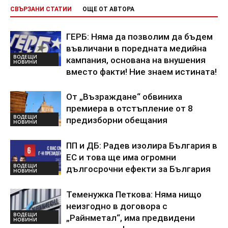
СВЪРЗАНИ СТАТИИ
ОЩЕ ОТ АВТОРА
ГЕРБ: Няма да позволим да бъдем
въвличани в поредната медийна
ВОДЕЩИ
кампания, основана на внушения
НОВИНИ
вместо факти! Ние знаем истината!
От „Възраждане“ обвиниха
премиера в отстъпление от 8
ВОДЕЩИ
предизборни обещания
НОВИНИ
ПП и ДБ: Радев изолира България в
ЕС и това ще има огромни
ВОДЕЩИ
дългосрочни ефекти за България
НОВИНИ
Теменужка Петкова: Няма нищо
неизгодно в договора с
ВОДЕЩИ
„Райнметал“, има предвидени
НОВИНИ