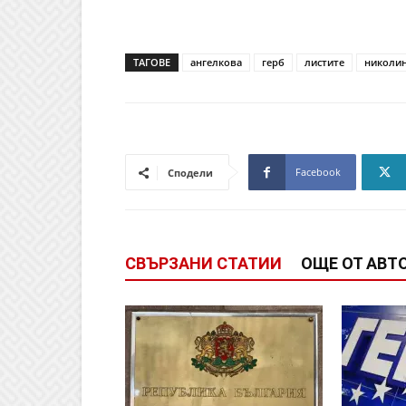
ТАГОВЕ
ангелкова
герб
листите
николи
Facebook
Сподели
СВЪРЗАНИ СТАТИИ
ОЩЕ ОТ АВТ