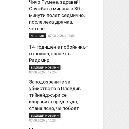
Чичо Румене, здравей!
Службата минава в 30
минути полет седмично,
после лека дрямка,
четене...
07.08.2026г. 17:03ч.
МНЕНИЯ
14-годишен е побойникът
от клипа, заснет в
Радомир
ВОДЕЩИ НОВИНИ
07.08.2026г. 17:26ч.
Заподозрените за
убийството в Пловдив
тийнейджъри се
изправиха пред съда,
стана ясно, че побоят...
ВОДЕЩИ НОВИНИ
07.08.2026г. 13:28ч.