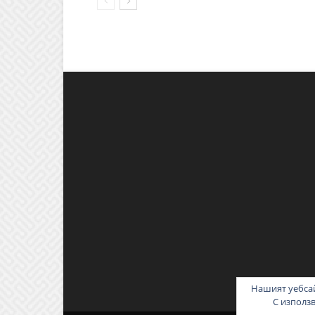
Нашият уебсай
С използ