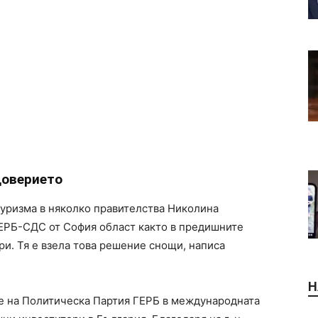
доверието
туризма в няколко правителства Николина
 ГЕРБ-СДС от София област както в предишните
и. Тя е взела това решение снощи, написа
Н
е на Политическа Партия ГЕРБ в международната