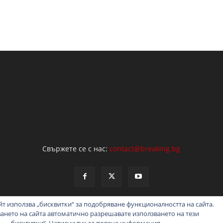
Свържете се с нас:
contact@breaking.bg
т използва „бисквитки“ за подобряване функционалността на сайта.
ването на сайта автоматично разрешавате използването на тези