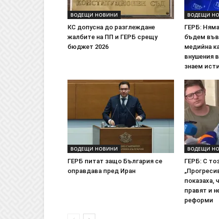
ВОДЕЩИ НОВИНИ
ВОДЕЩИ Н
КС допусна до разглеждане
ГЕРБ: Ням
жалбите на ПП и ГЕРБ срещу
бъдем във
бюджет 2026
медийна ка
внушения 
знаем исти
ВОДЕЩИ НОВИНИ
ВОДЕЩИ Н
ГЕРБ питат защо България се
ГЕРБ: С т
оправдава пред Иран
„Прогреси
показаха, ч
правят и н
реформи