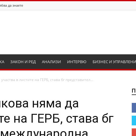
ябва да знаете
КА
ЗАКОН И РЕД
АНАЛИЗИ
ИНТЕРВЮ
БИЗНЕС И УПРАВЛЕН
частва в листите на ГЕРБ, става бг представител...
П
кова няма да
те на ГЕРБ, става бг
в международна