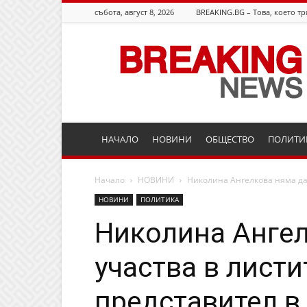
събота, август 8, 2026
BREAKING.BG – Това, което тр
Breaking.bg
НАЧАЛО
НОВИНИ
ОБЩЕСТВО
ПОЛИТИ
Начало
НОВИНИ
Николина Ангелкова няма да у
НОВИНИ
ПОЛИТИКА
Николина Ангел
участва в листи
представител 