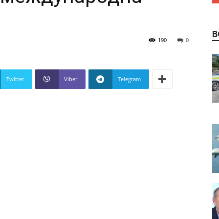
В
190
0
Twitter
Viber
Telegram