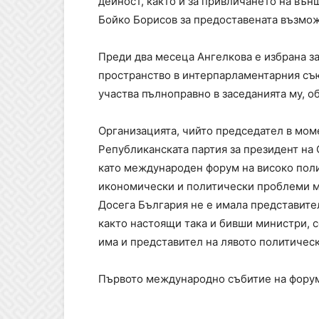
дейност, както и за привличането на вън
Бойко Борисов за предоставената възмож
Преди два месеца Ангелкова е избрана з
пространство в интерпарламентарния съ
участва пълноправно в заседанията му, об
Организацията, чийто председател в моме
Републиканската партия за президент на
като международен форум на високо поли
икономически и политически проблеми м
Досега България не е имала представител
както настоящи така и бивши министри, 
има и представител на лявото политичес
Първото международно събитие на форума