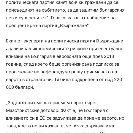
политическата партия канят всички граждани да се
присъединят на събитието, за да защитим българския
лев и суверенитет“. Това се казва в съобщение на
пресцентъра на партия „Възраждане“.
Екип от експерти на политическа партия Възраждане
анализирал икономическите рискове при евентуално
влизане на България в еврозоната още през 2018
година, след което беше организирана подписка за
провеждане на референдум срещу приемането на
еврото в страната ни. Тя била подкрепена от над 220
000 българи.
„Задължени сме да приемем еврото чрез
Маастрихтския договор. Факт е, че България с
влизането си в ЕС се задължава да приеме еврото, но
това, което не ни казват, е, че всяка държава има