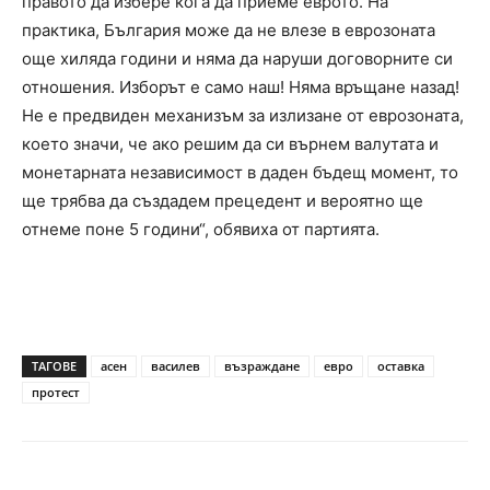
правото да избере кога да приеме еврото. На
практика, България може да не влезе в еврозоната
още хиляда години и няма да наруши договорните си
отношения. Изборът е само наш! Няма връщане назад!
Не е предвиден механизъм за излизане от еврозоната,
което значи, че ако решим да си върнем валутата и
монетарната независимост в даден бъдещ момент, то
ще трябва да създадем прецедент и вероятно ще
отнеме поне 5 години“, обявиха от партията.
ТАГОВЕ
асен
василев
възраждане
евро
оставка
протест