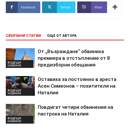
Facebook
Twitter
Viber
СВЪРЗАНИ СТАТИИ
ОЩЕ ОТ АВТОРА
От „Възраждане“ обвиниха
премиера в отстъпление от 8
ВОДЕЩИ
предизборни обещания
НОВИНИ
Оставиха за постоянно в ареста
Асен Симеонов – похитителя на
ВОДЕЩИ
Наталия
НОВИНИ
Повдигат четири обвинения на
пастрока на Наталия
ВОДЕЩИ
НОВИНИ