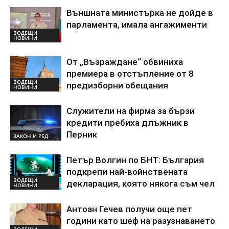
Външната министърка не дойде в
парламента, имала ангажименти
ВОДЕЩИ
НОВИНИ
От „Възраждане“ обвиниха
премиера в отстъпление от 8
ВОДЕЩИ
предизборни обещания
НОВИНИ
Служители на фирма за бързи
кредити пребиха длъжник в
Перник
ЗАКОН И РЕД
Петър Волгин по БНТ: България
подкрепи най-войнствената
ВОДЕЩИ
декларация, която някога съм чел
НОВИНИ
Антоан Гечев получи още пет
години като шеф на разузнаването
ВОДЕЩИ