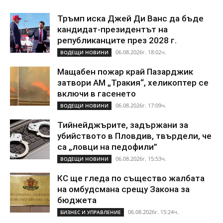
Тръмп иска Джей Ди Ванс да бъде
кандидат-президентът на
републиканците през 2028 г.
06.08.2026г. 18:02ч.
ВОДЕЩИ НОВИНИ
Мащабен пожар край Пазарджик
затвори АМ „Тракия“, хеликоптер се
включи в гасенето
06.08.2026г. 17:09ч.
ВОДЕЩИ НОВИНИ
Тийнейджърите, задържани за
убийството в Пловдив, твърдели, че
са „ловци на педофили”
06.08.2026г. 15:53ч.
ВОДЕЩИ НОВИНИ
КС ще гледа по същество жалбата
на омбудсмана срещу Закона за
бюджета
06.08.2026г. 15:24ч.
БИЗНЕС И УПРАВЛЕНИЕ