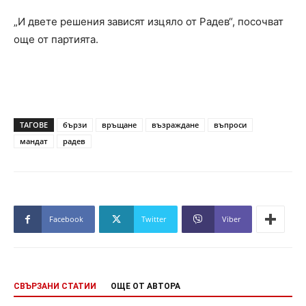
„И двете решения зависят изцяло от Радев“, посочват
още от партията.
ТАГОВЕ
бързи
връщане
възраждане
въпроси
мандат
радев
Facebook
Twitter
Viber
СВЪРЗАНИ СТАТИИ
ОЩЕ ОТ АВТОРА