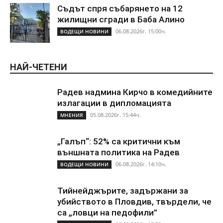
Съдът спря събарянето на 12
жилищни сгради в Баба Алино
06.08.2026г. 15:00ч.
ВОДЕЩИ НОВИНИ
НАЙ-ЧЕТЕНИ
Радев надмина Кирчо в комедийните
излагации в дипломацията
05.08.2026г. 15:44ч.
МНЕНИЯ
„Галъп“: 52% са критични към
външната политика на Радев
06.08.2026г. 14:10ч.
ВОДЕЩИ НОВИНИ
Тийнейджърите, задържани за
убийството в Пловдив, твърдели, че
са „ловци на педофили”